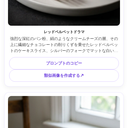
レッドベルベットドラマ
強烈な深紅のパン粉、絹のようなクリームチーズの層、その
上に繊細なチョコレートの削りくずを乗せたレッドベルベッ
トのケーキスライス、シルバーのフォークでマットな白いプ
レートに置かれ、柔らかい影を備えた控えめなスタジオ照
明、Sony A1、85mm、f/1.8で撮影、パン粉構造に鮮明に焦
プロンプトのコピー
点を当て、フォトリアリスティックな編集デザートショット 
--ar 4:5
類似画像を作成する↗