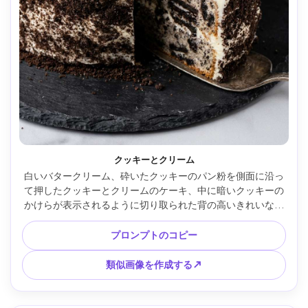
クッキーとクリーム
白いバタークリーム、砕いたクッキーのパン粉を側面に沿っ
て押したクッキーとクリームのケーキ、中に暗いクッキーの
かけらが表示されるように切り取られた背の高いきれいなス
ライス、暗いスレートボードの上、ソフトボックス スタジオ 
ライト、Nikon Z6 II で撮影、50mm、f/3.5、フォトリアルな
プロンプトのコピー
商業デザート画像 --ar 4:5
類似画像を作成する↗