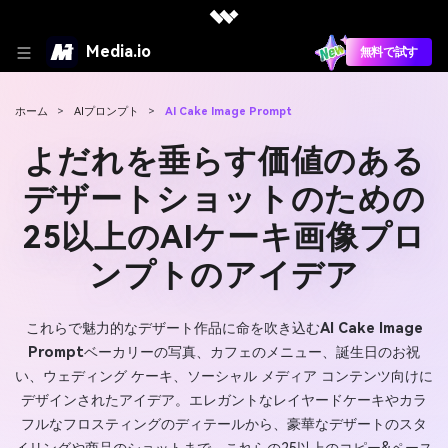
Media.io
無料で試す
ホーム
>
AIプロンプト
>
AI Cake Image Prompt
よだれを垂らす価値のある
デザートショットのための
25以上のAIケーキ画像プロ
ンプトのアイデア
これらで魅力的なデザート作品に命を吹き込む
AI Cake Image
Prompt
ベーカリーの写真、カフェのメニュー、誕生日のお祝
い、ウェディング ケーキ、ソーシャル メディア コンテンツ向けに
デザインされたアイデア。エレガントなレイヤードケーキやカラ
フルなフロスティングのディテールから、豪華なデザートのスタ