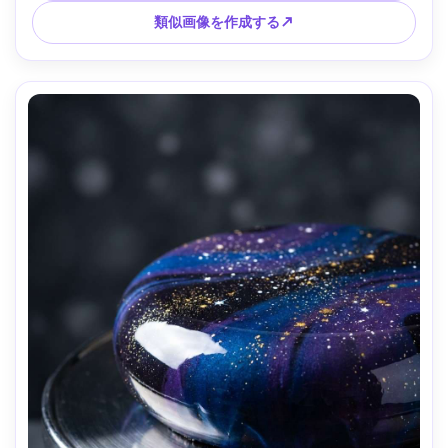
トの雰囲気 --ar 4:5
類似画像を作成する↗