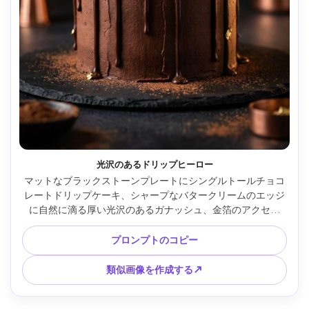
光沢のあるドリップヒーロー
マットなブラックストーンプレートにシングルトールチョコ
レートドリップケーキ、シャープなバタークリームのエッジ
に自然に滴る厚い光沢のあるガナッシュ、金箔のアクセン
ト、微妙なココアダスト、ダークムーディーなスタジオ背
景、ドラマチックなリムライトとソフトフィル、Sony A7R 
プロンプトのコピー
IVで撮影、85mmレンズ、f/2.0、被写界深度が浅く、バター
クリームに毛穴が見える超リアルな質感、ハイエンドのデザ
類似画像を作成する↗
ート製品写真、豊かなコントラストのカラーグレード --ar 
4:5