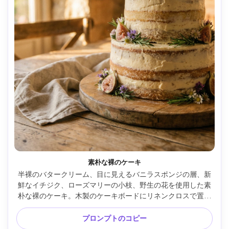
素朴な裸のケーキ
半裸のバタークリーム、目に見えるバニラスポンジの層、新
鮮なイチジク、ローズマリーの小枝、野生の花を使用した素
朴な裸のケーキ。木製のケーキボードにリネンクロスで置か
れ、暖かいゴールデンアワーの光、Canon 5D Mark IV で撮
影、85mm、f/2.2、深さが浅く、柔らかいフィルムのような
プロンプトのコピー
カラーグレーディング、フォトリアルなウェディングデザー