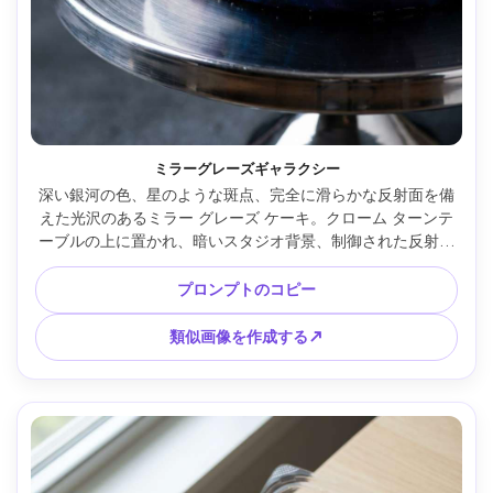
ミラーグレーズギャラクシー
深い銀河の色、星のような斑点、完全に滑らかな反射面を備
えた光沢のあるミラー グレーズ ケーキ。クローム ターンテ
ーブルの上に置かれ、暗いスタジオ背景、制御された反射を
備えたハード キー ライト、Nikon D850 で撮影、105mm マ
クロ、f/8、超シャープ、ハイエンドの商業デザート写真、超
プロンプトのコピー
リアルなディテール --ar 4:5
類似画像を作成する↗