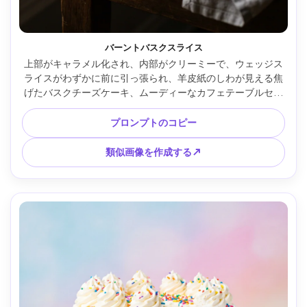
バーントバスクスライス
上部がキャラメル化され、内部がクリーミーで、ウェッジス
ライスがわずかに前に引っ張られ、羊皮紙のしわが見える焦
げたバスクチーズケーキ、ムーディーなカフェテーブルセッ
ティング、優しいハイライトを作成するサイドウィンドウラ
イト、Canon EOS R5、85mm、f/2.0、超リアルなクリーミ
プロンプトのコピー
ーな質感と自然な影で撮影 --ar 4:5
類似画像を作成する↗