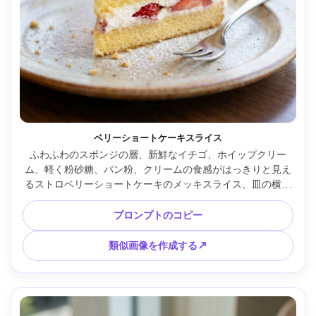
ベリーショートケーキスライス
ふわふわのスポンジの層、新鮮なイチゴ、ホイップクリー
ム、軽く粉砂糖、パン粉、クリームの食感がはっきりと見え
るストロベリーショートケーキのメッキスライス、皿の横に
小さなデザートフォーク、明るいカフェの窓のライト、富士
フイルムGFX100で撮影、110mmレンズ、f/2.8、マクロディ
プロンプトのコピー
テール、ソフトボケ、フォトリアリスティックな食べ物写真 
--ar 4:5
類似画像を作成する↗