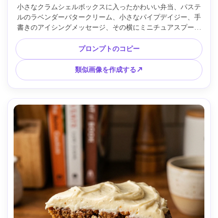
小さなクラムシェルボックスに入ったかわいい弁当、パステ
ルのラベンダーバタークリーム、小さなパイプデイジー、手
書きのアイシングメッセージ、その横にミニチュアスプーン
とナプキン、清潔で明るいテーブルトップ、柔らかいウィン
ドウライト、Sony A7Cで撮影、35mmレンズ、f/2.0、トップ
プロンプトのコピー
ダウンフラットレイ、フォトリアルでトレンディな社会的美
学 --ar 4:5
類似画像を作成する↗