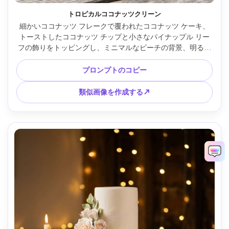
トロピカルココナッツクリーン
細かいココナッツ フレークで覆われたココナッツ ケーキ、
トーストしたココナッツ チップと小さなパイナップル リー
フの飾りをトッピングし、ミニマルなビーチの背景、明るく
広がる日光、Sony A7IV で撮影、55mm、f/2.8、鮮やかな
白、フォトリアルな現代の食べ物写真 --ar 4:5
プロンプトのコピー
類似画像を作成する↗