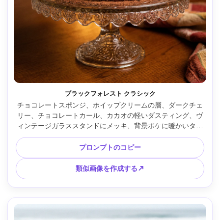
ブラックフォレスト クラシック
チョコレートスポンジ、ホイップクリームの層、ダークチェ
リー、チョコレートカール、カカオの軽いダスティング、ヴ
ィンテージガラススタンドにメッキ、背景ボケに暖かいタン
グステンの実用的なライト、Nikon D850で撮影、85mm、
f/1.8、映画のような居心地の良い雰囲気、フォトリアルな質
プロンプトのコピー
感 --ar 4:5
類似画像を作成する↗