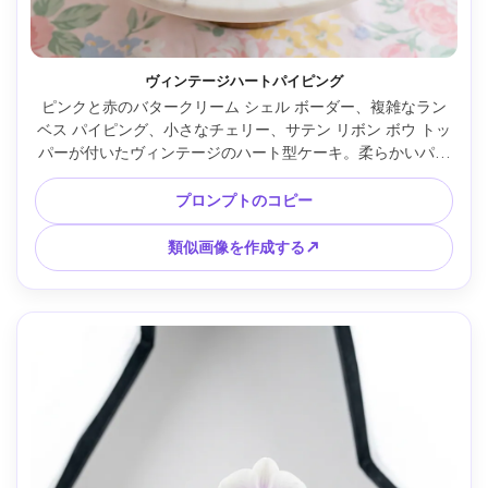
ヴィンテージハートパイピング
ピンクと赤のバタークリーム シェル ボーダー、複雑なラン
ベス パイピング、小さなチェリー、サテン リボン ボウ トッ
パーが付いたヴィンテージのハート型ケーキ。柔らかいパス
テルの背景を持つ白い大理石のテーブルの上に置かれ、明る
い拡散窓光、Canon EOS R5、50mm レンズで撮影、f/1.8、
プロンプトのコピー
クローズアップ 4 分の 3 アングル、鮮明なパイピングのディ
テール、フォトリアル、編集用ベーカリー写真 --ar 4:5
類似画像を作成する↗