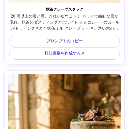
抹茶クレープスタック
20 層以上の薄い層、きれいなウェッジ カットで繊細な層が
現れ、抹茶のダスティングとホワイト チョコレートのカール
がトッピングされた抹茶ミル クレープ ケーキ、淡い木のテ
ーブルの上にセット、風通しの良い日光、Sony A7IV で撮
影、90mm マクロ、f/3.2、クローズ フレーミング、超リアル
プロンプトのコピー
なレイヤーとクリーム色の光沢、モダンな和菓子スタイル --
ar 4:5
類似画像を作成する↗