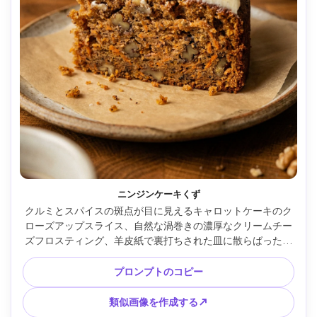
ニンジンケーキくず
クルミとスパイスの斑点が目に見えるキャロットケーキのク
ローズアップスライス、自然な渦巻きの濃厚なクリームチー
ズフロスティング、羊皮紙で裏打ちされた皿に散らばったパ
ン粉、暖かく居心地の良いキッチン背景のぼかし、Canon 
EOS R6 で撮影、100mm マクロ、f/2.8、超リアルな質感、食
プロンプトのコピー
欲をそそる暖かいカラーグレード、柔らかい映画のような照
明 --ar 4:5
類似画像を作成する↗