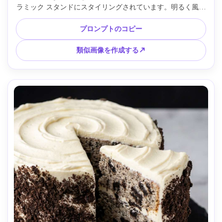
ラミック スタンドにスタイリングされています。明るく風通
しの良い日光に優しいハイライトが施されています。富士フ
イルム X-T5 で撮影、56mm レンズ、f/2.0、すっきりとした
プロンプトのコピー
構成、超リアルな柑橘系の輝きとフロスティングの質感 --ar 
4:5
類似画像を作成する↗