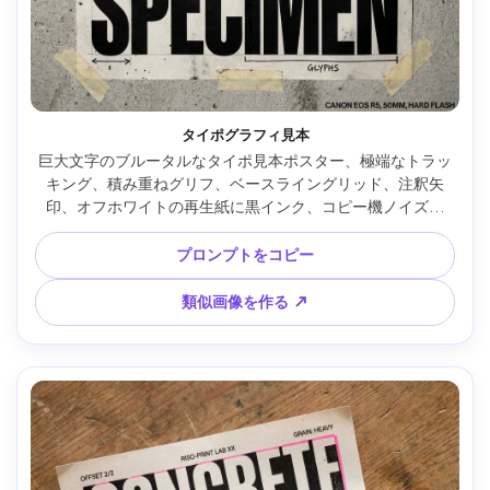
タイポグラフィ見本
巨大文字のブルータルなタイポ見本ポスター、極端なトラッ
キング、積み重ねグリフ、ベースライングリッド、注釈矢
印、オフホワイトの再生紙に黒インク、コピー機ノイズ・
埃。壁にテープ止め、Canon EOS R5、50mm、強ストロボ、
シャープディテール --ar 4:5
プロンプトをコピー
類似画像を作る ↗