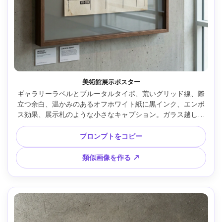
美術館展示ポスター
ギャラリーラベルとブルータルタイポ、荒いグリッド線、際
立つ余白、温かみのあるオフホワイト紙に黒インク、エンボ
ス効果、展示札のような小さなキャプション。ガラス越しの
反射、清潔なギャラリー通路で撮影、Canon EOS R5、
85mm、柔らかい日光、超解像度 --ar 4:5
プロンプトをコピー
類似画像を作る ↗