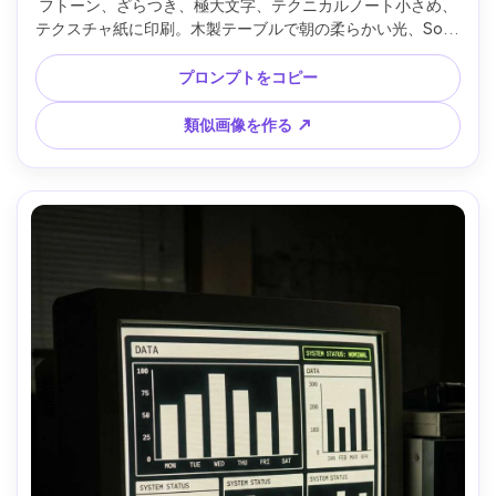
フトーン、ざらつき、極大文字、テクニカルノート小さめ、
テクスチャ紙に印刷。木製テーブルで朝の柔らかい光、Sony 
A7IV、35mm、俯瞰、紙の繊維がリアル --ar 4:5
プロンプトをコピー
類似画像を作る ↗