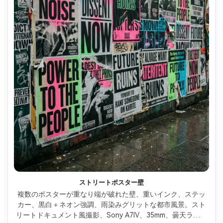
ストリートポスター壁
複数のポスターが重なり端が破れた壁、重いインク、ステッ
カー、黒白＋ネオン強調、雨染みグリットな都市風景。スト
リートドキュメント風撮影、Sony A7IV、35mm、曇天ライテ