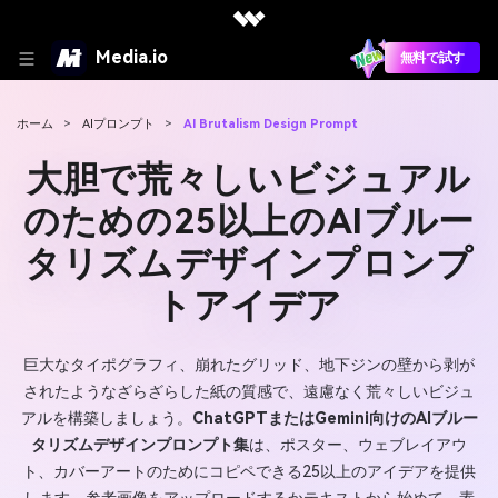
Media.io
無料で試す
ホーム
>
AIプロンプト
>
AI Brutalism Design Prompt
大胆で荒々しいビジュアル
のための25以上のAIブルー
タリズムデザインプロンプ
トアイデア
巨大なタイポグラフィ、崩れたグリッド、地下ジンの壁から剥が
されたようなざらざらした紙の質感で、遠慮なく荒々しいビジュ
アルを構築しましょう。
ChatGPTまたはGemini向けのAIブルー
タリズムデザインプロンプト集
は、ポスター、ウェブレイアウ
ト、カバーアートのためにコピペできる25以上のアイデアを提供