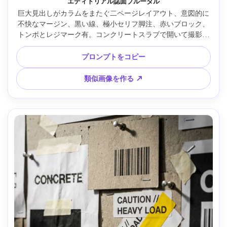
エディトリアル誌面ブルータル
巨大見出しがカラムをまたぐ二ページレイアウト、意図的に
不快なマージン、黒い線、極小セリフ脚注、赤いブロック、
トンボとレジマーク有。コンクリートスラブで開いて撮影、
Sony A7IV、35mm、俯瞰、強いサイドライト、超リアル紙質 
--ar 4:5
プロンプトをコピー
類似画像を作る ↗