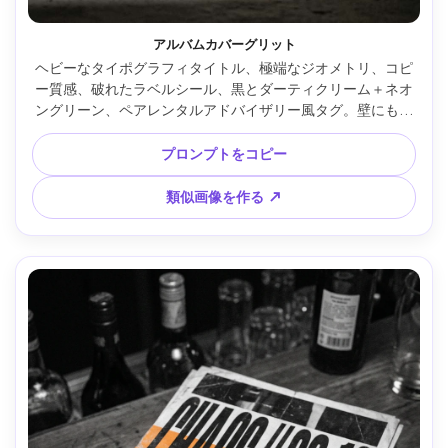
アルバムカバーグリット
ヘビーなタイポグラフィタイトル、極端なジオメトリ、コピ
ー質感、破れたラベルシール、黒とダーティクリーム＋ネオ
ングリーン、ペアレンタルアドバイザリー風タグ。壁にもた
せたレコードスリーブモックに印刷、Sony A7IV、35mm、劇
的サイド光、強い粒状感 --ar 4:5
プロンプトをコピー
類似画像を作る ↗