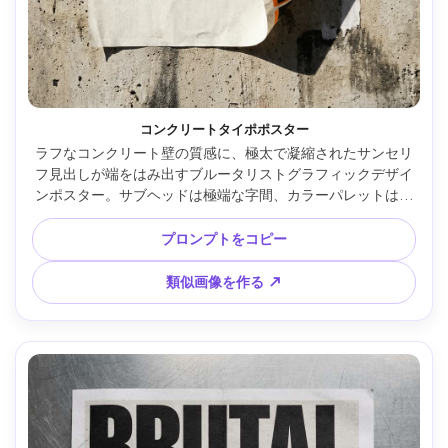
コンクリートタイポポスター
ラフなコンクリート壁の質感に、極太で凝縮されたサンセリ
フ見出しが端をはみ出すブルータリストグラフィックデザイ
ンポスター。サブヘッドは極端な字間、カラーパレットは黒
とセーフティオレンジ、オフホワイトの紙目。厳格な整列ル
ールに意図的なズレ、破れた紙端、コピー機ノイズ。ストリ
プロンプトをコピー
ートポスター風に撮影、Sony A7IV、35mm、真昼の強い光、
クリアな影、エディトリアルモックアップ、超高詳細 --ar 
類似画像を作る ↗
4:5