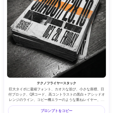
テクノフライヤースタック
巨大タイポに凝縮フォント、カオスな並び、小さな座標、日
付ブロック、QRコード、高コントラストの黒白＋アシッドオ
レンジのライン、コピー機エラーのような重ねレイヤー、ク
ラブバーのカウンターで積まれたフライヤー撮影、Nikon 
D850、50mm、低光量、フィルム粒状感 --ar 4:5
プロンプトをコピー