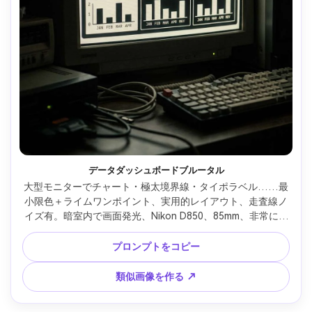
データダッシュボードブルータル
大型モニターでチャート・極太境界線・タイポラベル……最
小限色＋ライムワンポイント、実用的レイアウト、走査線ノ
イズ有。暗室内で画面発光、Nikon D850、85mm、非常にシ
ャープなUIリアリズム --ar 4:5
プロンプトをコピー
類似画像を作る ↗