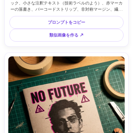
ック、小さな注釈テキスト（技術ラベルのよう）、赤マーカ
ーの落書き、バーコードストリップ、非対称マージン、繊維
が見えるマット紙、高コントラストの黒・白・アシッドグリ
ーン。傷入り金属テーブル上で真上からフラットレイ撮影、
プロンプトをコピー
Canon EOS R5、50mm、シャープフォーカス、リアルな印刷
テクスチャ、ソフトシネマ照明 --ar 4:5
類似画像を作る ↗