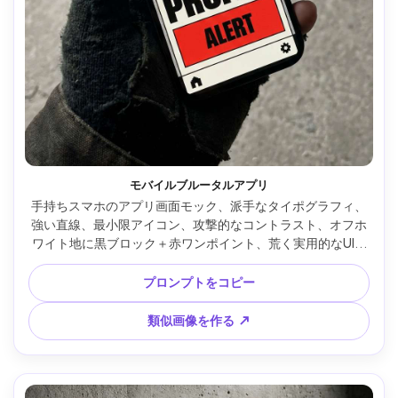
モバイルブルータルアプリ
手持ちスマホのアプリ画面モック、派手なタイポグラフィ、
強い直線、最小限アイコン、攻撃的なコントラスト、オフホ
ワイト地に黒ブロック＋赤ワンポイント、荒く実用的なUI、
微細なCRTノイズ、自然光下の写真、コンクリ床の上、
50mm、クリアなディテール --ar 4:5
プロンプトをコピー
類似画像を作る ↗