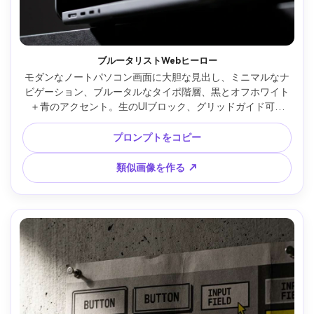
ブルータリストWebヒーロー
モダンなノートパソコン画面に大胆な見出し、ミニマルなナ
ビゲーション、ブルータルなタイポ階層、黒とオフホワイト
＋青のアクセント。生のUIブロック、グリッドガイド可視
化、意図的に不自然な間隔、ブラウザ枠付き。リムライトと
柔らかい反射でスタジオ撮影、Sony A7IV、85mm、浅い被写
プロンプトをコピー
界深度、高精細 --ar 4:5
類似画像を作る ↗