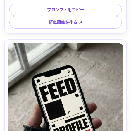
システムポスター風に壁にピン留め、Canon EOS R5、
70mm、横側光、シャープフォーカス、紙のリアルさ --ar 
プロンプトをコピー
4:5
類似画像を作る ↗