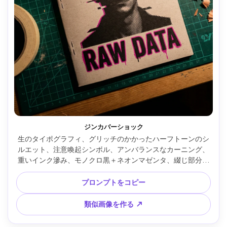
ジンカバーショック
生のタイポグラフィ、グリッチのかかったハーフトーンのシ
ルエット、注意喚起シンボル、アンバランスなカーニング、
重いインク滲み、モノクロ黒＋ネオンマゼンタ、綴じ部分に
ホチキス。カッティングマットやテープが置かれた乱雑なデ
スクにセット、Nikon D850、35mm、ムーディーなタングス
プロンプトをコピー
テン光、高解像度、ざらつくリアリズム、ソフトなシネマ光 
--ar 4:5
類似画像を作る ↗