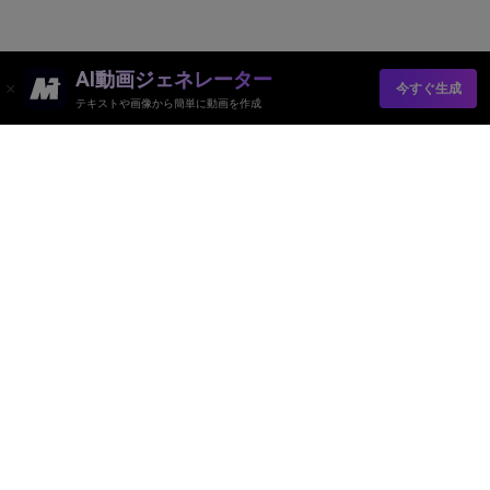
AI動画ジェネレーター
今すぐ生成
テキストや画像から簡単に動画を作成
Media.io オンラインツール
品質評価:
4.8
(215,357 Votes)
AI動画ジェネレーター
AI画像ジェネレーター
AI音楽ジェネレーター
AIテンプレート＆フィルター