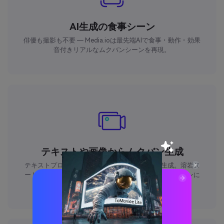
AI生成の食事シーン
俳優も撮影も不要 ― Media.ioは最先端AIで食事・動作・効果
音付きリアルなムクバンシーンを再現。
テキストや画像からムクバン生成
テキストプロンプトや画像からムクバン動画を生成。溶岩ヌ
ードル、激辛ラーメン、寿司など、さまざまな食事シーンに
対応。