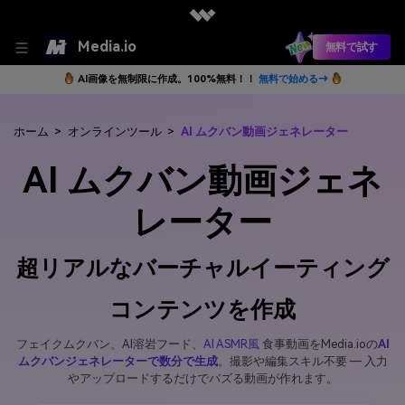
Media.io
無料で試す
AI画像を無制限に作成。100%無料！！
無料で始める→
ホーム
>
オンラインツール
>
AI ムクバン動画ジェネレーター
AI ムクバン動画ジェネ
レーター
超リアルなバーチャルイーティング
コンテンツを作成
フェイクムクバン、AI溶岩フード、
AI ASMR風
食事動画をMedia.ioの
AI
ムクバンジェネレーターで数分で生成
。撮影や編集スキル不要 ― 入力
やアップロードするだけでバズる動画が作れます。