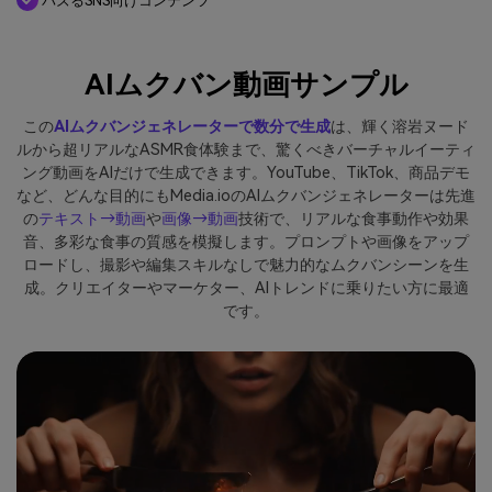
バズるSNS向けコンテンツ
AIムクバン動画サンプル
この
AIムクバンジェネレーターで数分で生成
は、輝く溶岩ヌード
ルから超リアルなASMR食体験まで、驚くべきバーチャルイーティ
ング動画をAIだけで生成できます。YouTube、TikTok、商品デモ
など、どんな目的にもMedia.ioのAIムクバンジェネレーターは先進
の
テキスト→動画
や
画像→動画
技術で、リアルな食事動作や効果
音、多彩な食事の質感を模擬します。プロンプトや画像をアップ
ロードし、撮影や編集スキルなしで魅力的なムクバンシーンを生
成。クリエイターやマーケター、AIトレンドに乗りたい方に最適
です。