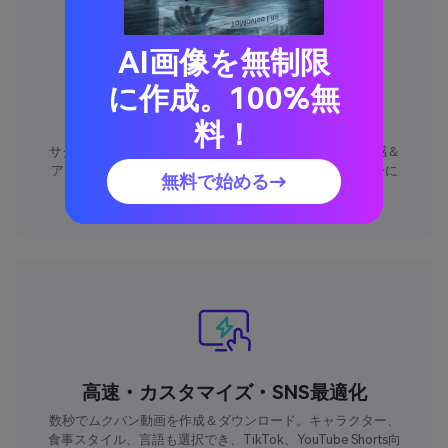
AI画像を無制限
に作成。100%無
本格的なASMR効果＆フード表現
料！
サクサク・ズルズル・ジュージューの食事音を、輝く質感＆
アップでリアル再現。ASMRムクバン好きやクリエイターに
無料で始める→
最適。
高速・カスタマイズ・SNS最適化
数秒でムクバン動画を作成＆ダウンロード。キャラクター、
食事スタイル、言語も選択でき、TikTok、YouTube Shorts向