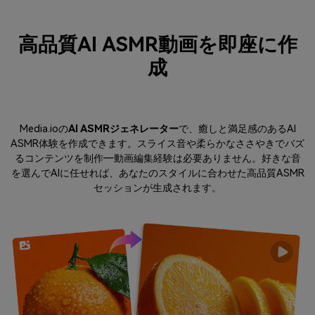
高品質AI ASMR動画を即座に作
成
Media.ioの
AI ASMRジェネレーター
で、癒しと満足感のあるAI
ASMR体験を作成できます。スライス音や柔らかなささやきでバズ
るコンテンツを制作―動画編集経験は必要ありません。好きな音
を選んでAIに任せれば、あなたのスタイルに合わせた高品質ASMR
セッションが生成されます。