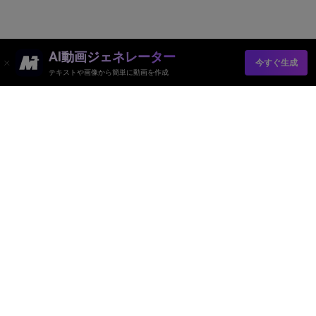
AI動画ジェネレーター
今すぐ生成
テキストや画像から簡単に動画を作成
Media.ioオンラインツール品質評価：
4.7 ( 162,357票)
AI動画ジェネレーター
AI画像ジェネレーター
AI音楽ジェネレーター