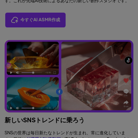
す。これが先端AI技術によるあなたの新しい創作スタジオです。
今すぐAI ASMR作成
新しいSNSトレンドに乗ろう
SNSの世界は毎日新たなトレンドが生まれ、常に進化していま