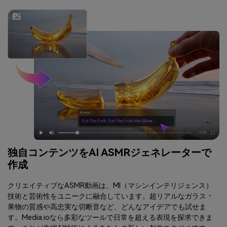
独自コンテンツをAI ASMRジェネレーターで
作成
クリエイティブなASMR動画は、MI（マシンインテリジェンス）
技術と芸術性をユニークに融合しています。超リアルなガラス・
果物の質感や高忠実な切断音など、どんなアイデアでも試せま
す。Media.ioなら多彩なツールで日常を超える表現を探求できま