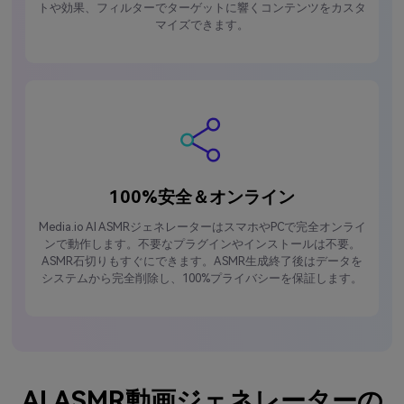
トや効果、フィルターでターゲットに響くコンテンツをカスタ
マイズできます。
100%安全＆オンライン
Media.io AI ASMRジェネレーターはスマホやPCで完全オンライ
ンで動作します。不要なプラグインやインストールは不要。
ASMR石切りもすぐにできます。ASMR生成終了後はデータを
システムから完全削除し、100%プライバシーを保証します。
AI ASMR動画ジェネレーターの