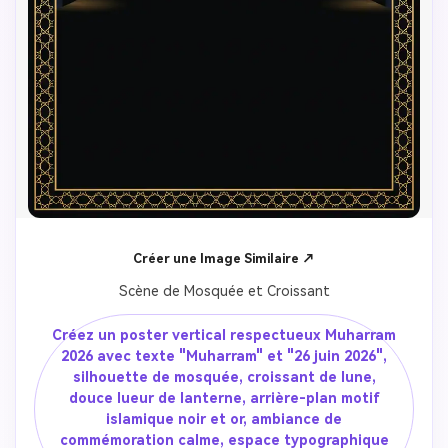
Créer une Image Similaire ↗
Scène de Mosquée et Croissant
Créez un poster vertical respectueux Muharram
2026 avec texte "Muharram" et "26 juin 2026",
silhouette de mosquée, croissant de lune,
douce lueur de lanterne, arrière-plan motif
islamique noir et or, ambiance de
commémoration calme, espace typographique