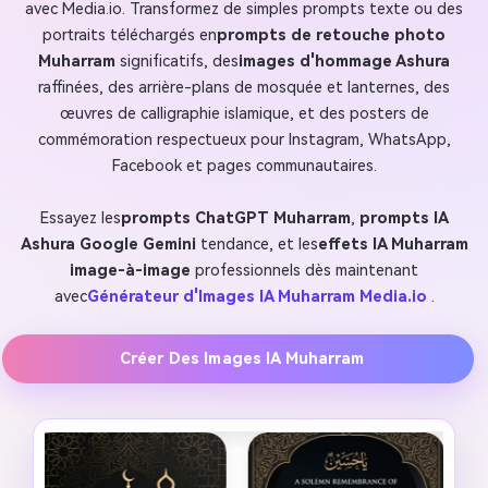
avec Media.io. Transformez de simples prompts texte ou des
portraits téléchargés en
prompts de retouche photo
Muharram
significatifs, des
images d'hommage Ashura
raffinées, des arrière-plans de mosquée et lanternes, des
œuvres de calligraphie islamique, et des posters de
commémoration respectueux pour Instagram, WhatsApp,
Facebook et pages communautaires.
Essayez les
prompts ChatGPT Muharram
,
prompts IA
Ashura Google Gemini
tendance, et les
effets IA Muharram
image-à-image
professionnels dès maintenant
avec
Générateur d'Images IA Muharram Media.io
.
Créer Des Images IA Muharram