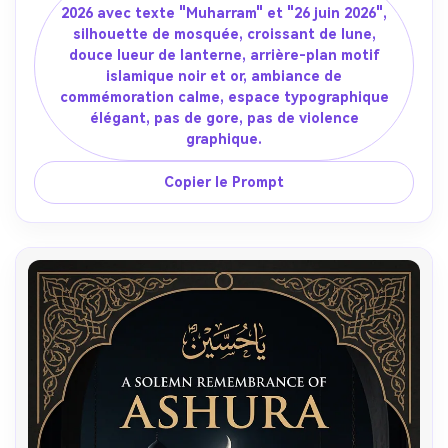
2026 avec texte "Muharram" et "26 juin 2026",
silhouette de mosquée, croissant de lune,
douce lueur de lanterne, arrière-plan motif
islamique noir et or, ambiance de
commémoration calme, espace typographique
élégant, pas de gore, pas de violence
graphique.
Copier le Prompt