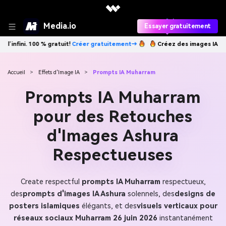
Media.io
Essayer gratuitement
nt→
Créez des images IA à l’infini. 100 % gratuit!
Créer gratuitement→
Accueil
>
Effets d'Image IA
>
Prompts IA Muharram
Prompts IA Muharram
pour des Retouches
d'Images Ashura
Respectueuses
Create respectful
prompts IA Muharram
respectueux,
des
prompts d'images IA Ashura
solennels, des
designs de
posters islamiques
élégants, et des
visuels verticaux pour
réseaux sociaux Muharram 26 juin 2026
instantanément