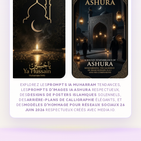
EXPLOREZ LES
PROMPTS IA MUHARRAM
TENDANCES,
LES
PROMPTS D'IMAGES IA ASHURA
RESPECTUEUX,
DES
DESIGNS DE POSTERS ISLAMIQUES
SOLENNELS,
DES
ARRIÈRE-PLANS DE CALLIGRAPHIE
ÉLÉGANTS, ET
DES
MODÈLES D'HOMMAGE POUR RÉSEAUX SOCIAUX 26
JUIN 2026
RESPECTUEUX CRÉÉS AVEC MEDIA.IO.