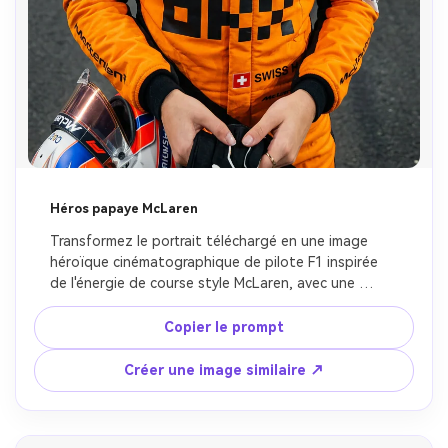
Héros papaye McLaren
Transformez le portrait téléchargé en une image 
héroïque cinématographique de pilote F1 inspirée 
de l'énergie de course style McLaren, avec une 
combinaison de course orange papaye, des détails 
élégants style sponsor, une faible profondeur de 
Copier le prompt
champ dramatique, une voiture de course en arrière-
plan, une confiance de sports mécaniques d'élite, 
Créer une image similaire ↗
ultra réaliste, préserver le visage original.