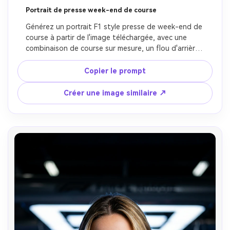
Créez des images IA
Portrait de presse week-end de course
à l’infini. 100 %
Générez un portrait F1 style presse de week-end de 
gratuit!
course à partir de l'image téléchargée, avec une 
combinaison de course sur mesure, un flou d'arrière-
Créer Gratuitement →
plan paddock, une texture de peau réaliste, un 
éclairage équilibré jour médias, une finition éditoriale 
Copier le prompt
sportive polie, une expression posée et une 
atmosphère de championnat authentique, préserver 
Créer une image similaire ↗
le vrai visage et la coiffure.