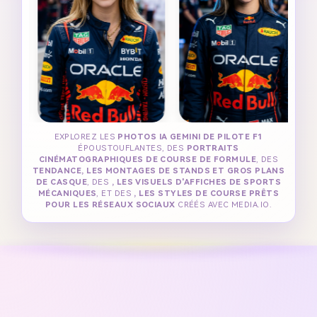
EXPLOREZ LES
PHOTOS IA GEMINI DE PILOTE F1
ÉPOUSTOUFLANTES, DES
PORTRAITS
CINÉMATOGRAPHIQUES DE COURSE DE FORMULE
, DES
TENDANCE, LES MONTAGES DE STANDS ET GROS PLANS
DE CASQUE
, DES
, LES VISUELS D'AFFICHES DE SPORTS
MÉCANIQUES
, ET DES
, LES STYLES DE COURSE PRÊTS
POUR LES RÉSEAUX SOCIAUX
CRÉÉS AVEC MEDIA.IO.