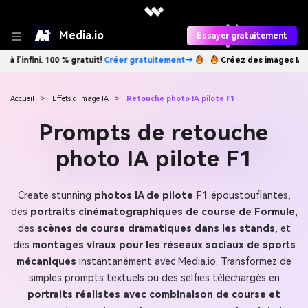
Media.io
Essayer gratuitement
gratuitement→
Créez des images IA à l’infini. 100 % gratuit!
Créer gr
Accueil
>
Effets d'image IA
>
Retouche photo IA pilote F1
Prompts de retouche
photo IA pilote F1
Create stunning
photos IA de pilote F1
époustouflantes,
des
portraits cinématographiques de course de Formule
,
des
scènes de course dramatiques dans les stands
, et
des
montages viraux pour les réseaux sociaux de sports
mécaniques
instantanément avec Media.io. Transformez de
simples prompts textuels ou des selfies téléchargés en
portraits réalistes avec combinaison de course et