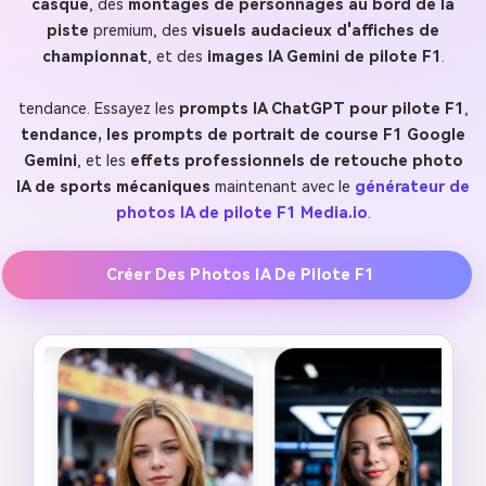
casque
, des
montages de personnages au bord de la
piste
premium, des
visuels audacieux d'affiches de
championnat
, et des
images IA Gemini de pilote F1
.
tendance. Essayez les
prompts IA ChatGPT pour pilote F1
,
tendance, les prompts de portrait de course F1 Google
Gemini
, et les
effets professionnels de retouche photo
IA de sports mécaniques
maintenant avec le
générateur de
photos IA de pilote F1 Media.io
.
Créer Des Photos IA De Pilote F1