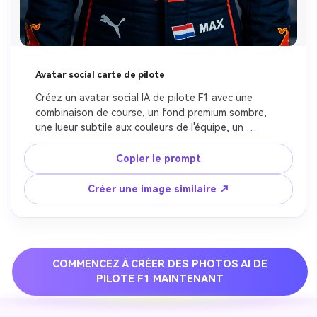
Avatar social carte de pilote
Créez un avatar social IA de pilote F1 avec une 
combinaison de course, un fond premium sombre, 
une lueur subtile aux couleurs de l'équipe, un 
éclairage à contraste net, une expression confiante 
et cool, et un cadrage net adapté mobile pour les 
Copier le prompt
photos de profil et couvertures de story, look de 
sports mécaniques ultra réaliste, préserver le visage 
Créer une image similaire ↗
original.
COMMENCEZ À CRÉER DES PHOTOS AI DE
PILOTE F1 MAINTENANT