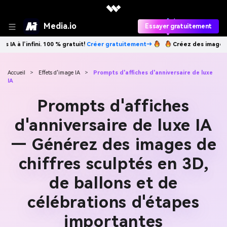
Media.io
Essayer gratuitement
Créer gratuitement→
Créez des images IA à l’infini. 100 % gratuit!
Cr
Accueil
>
Effets d'image IA
>
Prompts d'affiches d'anniversaire de luxe
IA
Prompts d'affiches
d'anniversaire de luxe IA
— Générez des images de
chiffres sculptés en 3D,
de ballons et de
célébrations d'étapes
importantes