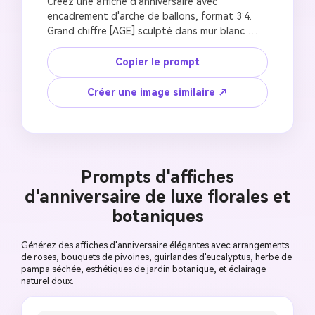
Créez une affiche d'anniversaire avec 
encadrement d'arche de ballons, format 3:4. 
Grand chiffre [AGE] sculpté dans mur blanc 
cassé premium avec profondeur et ombres. À 
l'intérieur : ballons de couleurs mixtes avec 
Copier le prompt
fleurs fraîches. Arche de ballons encadre le 
haut de l'affiche dans des couleurs assorties. 
Créer une image similaire ↗
Un enfant ravi de [AGE] ans avec traits du 
visage de référence préservés, portant 
[OUTFIT], expression heureuse. Visage s'étend 
au-delà du chiffre sculpté pour effet 3D. 
Éclairage de studio chaleureux, photoréaliste, 
Prompts d'affiches
esthétique de décoration de fête, ambiance 
d'anniversaire de luxe florales et
photographie d'événement de luxe, 
composition de couverture de magazine, sans 
botaniques
artefacts IA.
Générez des affiches d'anniversaire élégantes avec arrangements
de roses, bouquets de pivoines, guirlandes d'eucalyptus, herbe de
pampa séchée, esthétiques de jardin botanique, et éclairage
naturel doux.