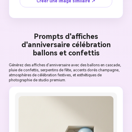
différentes — rose avec roses dans l'un, bleu 
Créer une image similaire ↗
avec hortensias dans l'autre. Deux enfants 
heureux avec traits du visage de référence 
préservés, portant [OUTFIT] assortis, riant. 
Visages s'étendent à l'extérieur de chaque 
chiffre créant un effet 3D. Lumière du soleil 
Prompts d'affiches
cinématographique chaude, photoréaliste, 
d'anniversaire célébration
couverture de magazine premium, mise en page 
épurée, sans artefacts IA.
ballons et confettis
Générez des affiches d'anniversaire avec des ballons en cascade,
pluie de confettis, serpentins de fête, accents dorés champagne,
atmosphères de célébration festives, et esthétiques de
photographie de studio premium.