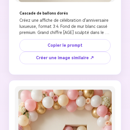
Cascade de ballons dorés
Créez une affiche de célébration d'anniversaire 
luxueuse, format 3:4. Fond de mur blanc cassé 
premium. Grand chiffre [AGE] sculpté dans le 
mur avec profondeur et ombres intérieures 
réalistes. À l'intérieur du chiffre : ballons or, or 
Copier le prompt
rose, et ivoire flottant vers le haut, particules 
de confettis subtiles, accents floraux séchés. 
Créer une image similaire ↗
Un enfant joyeux de [AGE] ans avec traits du 
visage de référence préservés, portant 
[OUTFIT], sourire naturel. Visage et main 
s'étendent à l'extérieur du chiffre pour effet 
3D. Éclairage d'heure dorée chaleureux, reflets 
de ballons métalliques, lumière de contour 
douce, peau photoréaliste, esthétique de fête 
de luxe, qualité magazine, sans artefacts IA.