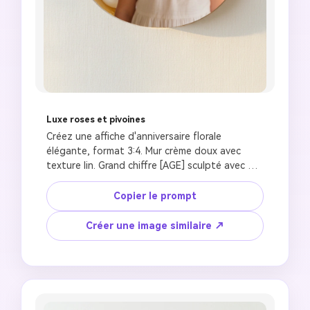
Luxe roses et pivoines
Créez une affiche d'anniversaire florale 
élégante, format 3:4. Mur crème doux avec 
texture lin. Grand chiffre [AGE] sculpté avec 
profondeur douce. À l'intérieur : roses roses 
tendres, pivoines blanches, séneçon argenté, 
Copier le prompt
feuillage tombant, feuilles d'eucalyptus. Un bel 
enfant de [AGE] ans avec traits du visage de 
Créer une image similaire ↗
référence préservés, portant [OUTFIT], sourire 
naturel doux. Visage et main s'étendent à 
l'extérieur du chiffre créant un effet 3D. 
Éclairage d'heure dorée chaleureux de côté, 
peau photoréaliste, accents floraux bokeh 