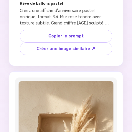
Rêve de ballons pastel
Créez une affiche d'anniversaire pastel 
onirique, format 3:4. Mur rose tendre avec 
texture subtile. Grand chiffre [AGE] sculpté 
avec profondeur douce. À l'intérieur : ballons 
pastel rose, menthe, lilas, et crème dans un 
Copier le prompt
arrangement en cascade, délicates fleurs 
gypsophile, rubans satinés. Un doux enfant de 
Créer une image similaire ↗
[AGE] ans avec traits du visage de référence 
préservés, portant [OUTFIT], sourire délicat. 
Main et épaule s'étendent à l'extérieur du 
chiffre créant un effet 3D doux. Éclairage 
naturel diffusé, peau photoréaliste, palette de 
couleurs pastel douce, esthétique de nurserie 
de luxe, qualité de couverture de magazine, 
sans artefacts IA.