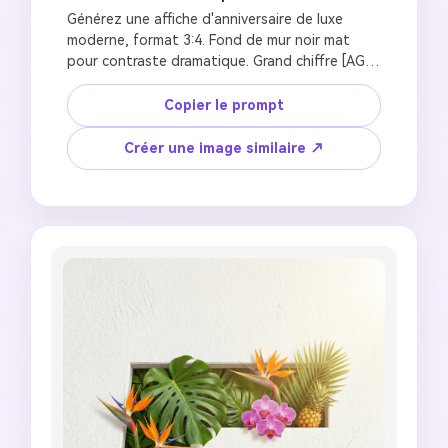
Générez une affiche d'anniversaire de luxe 
moderne, format 3:4. Fond de mur noir mat 
pour contraste dramatique. Grand chiffre [AGE] 
sculpté avec profondeur visible et surface 
intérieure dorée métallique. À l'intérieur du 
Copier le prompt
chiffre : ballons chrome argenté, or, et or rose 
avec reflets de type miroir, confettis 
Créer une image similaire ↗
métalliques. Un enfant confiant de [AGE] ans 
avec traits du visage de référence préservés, 
portant [OUTFIT], pose stylée. Visage s'étend 
à l'extérieur du chiffre créant un effet 3D. 
Éclairage de studio dramatique, reflets 
métalliques, peau photoréaliste, ambiance 
éditoriale haute couture, esthétique magazine 
de luxe, sans texte, sans artefacts IA.