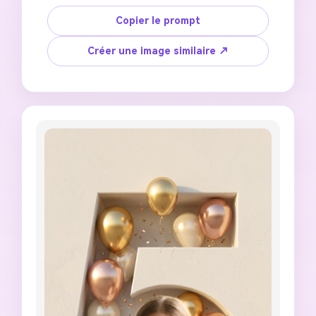
Grand chiffre [AGE] sculpté avec précision dans 
le mur avec profondeur visible et ombres 
Copier le prompt
intérieures réalistes. À l'intérieur du chiffre : 
ballons doux roses et blancs, fleurs blanches 
Créer une image similaire ↗
subtiles, arrangement de bouquet élégant, 
style de célébration premium. Un enfant 
heureux de [AGE] ans avec traits du visage de 
référence préservés, portant [OUTFIT], riant 
naturellement. Visage, épaule, une main et un 
pied s'étendent à l'extérieur du chiffre créant 
un effet 3D réaliste. Lumière du soleil 
cinématographique chaude d'un côté, lumière 
de contour douce, peau photoréaliste, 
photographie de studio premium, ultra réaliste, 
mise au point nette. Mise en page minimaliste 
épurée, esthétique de couverture de magazine 
de luxe, direction artistique haut de gamme, 
ombres réalistes, couleurs naturelles, sans 
artefacts IA.