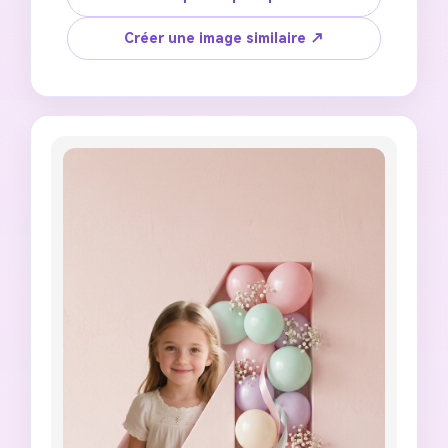
chiffre : ballons dorés et ivoire, herbe de 
pampa séchée, feuilles d'eucalyptus, 
Créer une image similaire ↗
arrangement floral de luxe. Un enfant heureux 
de [AGE] ans avec traits du visage de référence 
préservés, portant [OUTFIT], expression 
naturelle lumineuse. Visage s'étend à l'extérieur 
du chiffre créant un effet 3D dimensionnel. 
Éclairage d'heure dorée chaleureux, texture de 
peau photoréaliste, lumière de contour douce, 
photographie éditoriale de luxe, esthétique de 
couverture de magazine, sans filigrane, sans 
artefacts IA.