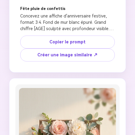
Fête pluie de confettis
Concevez une affiche d'anniversaire festive, 
format 3:4. Fond de mur blanc épuré. Grand 
chiffre [AGE] sculpté avec profondeur visible. À 
l'intérieur : grappe de ballons colorés, pluie de 
confettis métalliques tombant autour du 
Copier le prompt
chiffre, serpentins de fête, petites boîtes 
cadeaux. Un enfant heureux de [AGE] ans avec 
Créer une image similaire ↗
traits du visage de référence préservés, 
portant [OUTFIT], expression excitée. Visage 
s'étend au-delà du chiffre pour relief 3D. 
Éclairage de studio lumineux avec tons chauds, 
photoréaliste, confettis en flou de 
mouvement, atmosphère de célébration, 
esthétique magazine de fête de luxe, sans 
texte, sans artefacts IA.