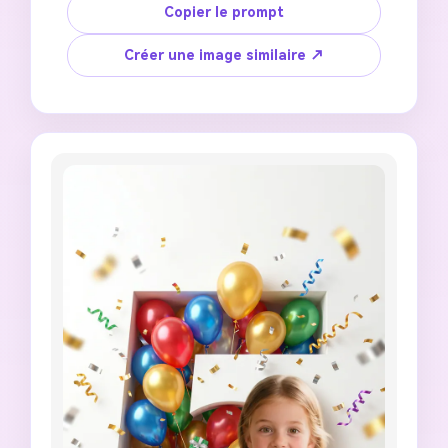
dramatique, ombres intérieures visibles, et 
Copier le prompt
texture intérieure de type marbre. À l'intérieur 
du chiffre : ballons bleu pastel et blancs, 
Créer une image similaire ↗
délicates fleurs gypsophile, et accents de 
ruban satiné. Un joyeux enfant de [AGE] ans 
avec traits du visage de référence préservés, 
portant [OUTFIT], sourire naturel. Visage et 
main s'étendent au-delà du bord du chiffre 
créant un effet 3D en relief. Éclairage de studio 
directionnel doux, peau photoréaliste, 
composition de couverture de magazine 
premium, fond épuré, ultra détaillé, sans texte 
superposé, sans artefacts IA.