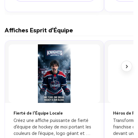
de hockey ultra réaliste.
Affiches Esprit d'Équipe
›
Fierté de l'Équipe Locale
Héros de Fr
Créez une affiche puissante de fierté 
Transformez
d'équipe de hockey de moi portant les 
franchise de
couleurs de l'équipe, logo géant et 
devant une p