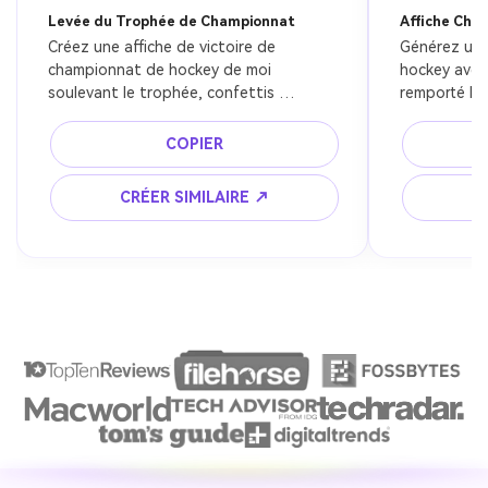
Levée du Trophée de Championnat
Affiche Cha
Créez une affiche de victoire de 
Générez une
championnat de hockey de moi 
hockey avec 
soulevant le trophée, confettis 
remporté le t
argentés, feux d'artifice, célébration 
lumineuses,
émotionnelle, arène bondée, 
explosive, c
COPIER
photographie sportive 
d'affiche de
cinématographique premium, reflets de 
énergie.
CRÉER SIMILAIRE ↗
C
glace partout.