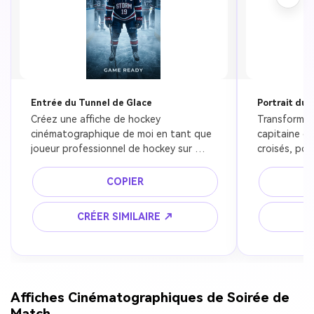
Entrée du Tunnel de Glace
Portrait du 
Créez une affiche de hockey 
Transformez
cinématographique de moi en tant que 
capitaine d'
joueur professionnel de hockey sur 
croisés, port
glace debout dans un tunnel d'arène 
professionne
gelée avant la mise au jeu, équipement 
capitaine, d
COPIER
complet, expression intense, projecteur 
de patinoire
bleu froid, brouillard de glace flottant, 
marquées, e
CRÉER SIMILAIRE ↗
C
composition éditoriale sportive 
audacieux, e
premium, détail de peau ultra réaliste, 
magazine spo
contraste dramatique, 4k.
réaliste.
Affiches Cinématographiques de Soirée de
Match