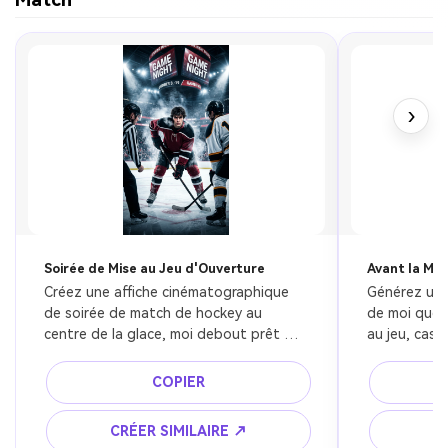
›
Soirée de Mise au Jeu d'Ouverture
Avant la Mis
Créez une affiche cinématographique 
Générez une
de soirée de match de hockey au 
de moi quelq
centre de la glace, moi debout prêt 
au jeu, casqu
pour la mise au jeu d'ouverture sous 
intenses, so
d'énormes lumières d'arène, fumée 
cinématogra
COPIER
dramatique, atmosphère froide, ombres 
éclairage dr
à contraste élevé, composition 
de foule réal
CRÉER SIMILAIRE ↗
C
d'affiche de film sportif premium, scène 
photographi