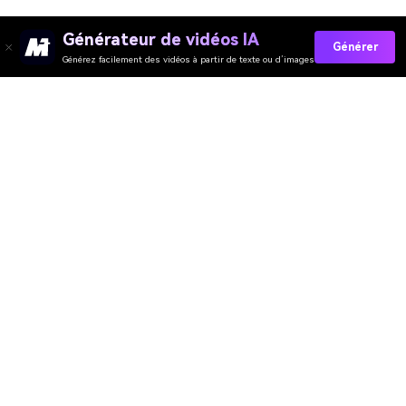
Générateur de vidéos IA
Générer
Générez facilement des vidéos à partir de texte ou d’images
Créez Gratuitement Des Affiches De Hockey
Par IA
Media.io Online Tools Quality Rating：
4.7 (162,357 Votes)
Générateur de Vidéo
Générateur d’Images
Générateur de Musique