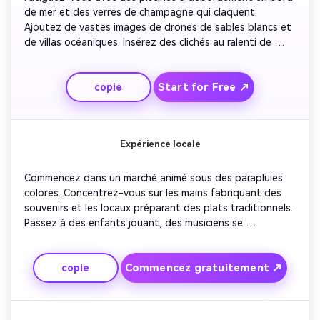
de mer et des verres de champagne qui claquent. 
Ajoutez de vastes images de drones de sables blancs et 
de villas océaniques. Insérez des clichés au ralenti de 
soins de spa, de repas au coucher du soleil et des 
vagues de l'océan battant près des terrasses privées. 
Start for Free ↗
copie
Associez des transitions élégantes à une musique 
ambiante calme. Conclure avec le branding du complexe 
et un slogan invitant les clients à réserver maintenant.
Expérience locale
Commencez dans un marché animé sous des parapluies 
colorés. Concentrez-vous sur les mains fabriquant des 
souvenirs et les locaux préparant des plats traditionnels. 
Passez à des enfants jouant, des musiciens se 
produisant et des célébrations nocturnes. Capturez des 
sourires authentiques et des moments de connexion. 
Commencez gratuitement ↗
copie
Conclure avec les téléspectateurs qui se sentent inspirés 
à explorer la culture de première main.