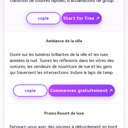
transition de sourires rapides, d'acclamations de groupe 
et de drones aériens. Faites ressortir les sommets 
couverts de brouillard alors que la musique gonfle. 
Start for Free ↗
copie
Terminez par une descente aérienne au-dessus d'une 
vallée brillante en dessous. Utilisez un rythme dynamique 
et des coupes nettes pour montrer l'énergie et 
l'excitation.
Ambiance de la ville
Ouvrir sur les lumières brillantes de la ville et les rues 
animées la nuit. Suivez les réflexions dans les vitres des 
voitures, les vendeurs de nourriture de rue et les gens 
qui traversent les intersections. Inclure le laps de temps 
du lever du soleil peignant la silhouette en or. Présentez 
des scènes de café, des marchés et des toits. Créez un 
Commencez gratuitement ↗
copie
edit rythmique qui semble urbain et rapide, idéal pour le 
rouleau d'un influenceur de voyage.
Promo Resort de luxe
Fatiguez-vous avec des piscines à débordement en bord 