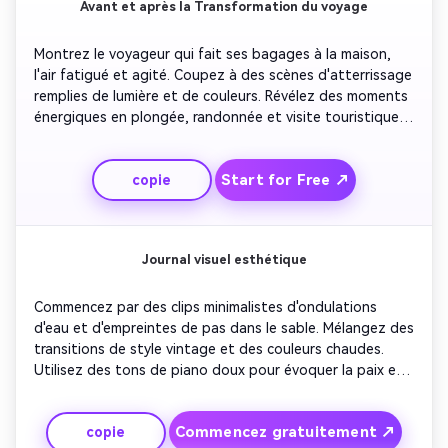
Avant et après la Transformation du voyage
Montrez le voyageur qui fait ses bagages à la maison, 
l'air fatigué et agité. Coupez à des scènes d'atterrissage 
remplies de lumière et de couleurs. Révélez des moments 
énergiques en plongée, randonnée et visite touristique. 
Incluez des gros plans émotionnels sur les monuments. 
Terminez avec le voyageur détendu et souriant, 
Start for Free ↗
copie
représentant le pouvoir rajeunissant du voyage. Parfait 
pour les marques de voyage qui montrent la 
transformation de l'utilisateur.
Journal visuel esthétique
Commencez par des clips minimalistes d'ondulations 
d'eau et d'empreintes de pas dans le sable. Mélangez des 
transitions de style vintage et des couleurs chaudes. 
Utilisez des tons de piano doux pour évoquer la paix et 
la mémoire. Montrez les détails du voyage: tasses à café, 
cartes ouvertes et couchers de soleil à travers les 
Commencez gratuitement ↗
copie
fenêtres des avions. Le résultat devrait être poétique et 