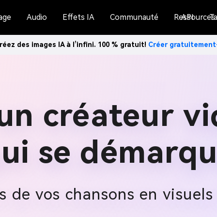
age
Audio
Effets IA
Communauté
Ressources
API
Ta
réez des images IA à l’infini. 100 % gratuit!
Créer gratuitemen
un créateur vi
ui se démarq
s de vos chansons en visuel