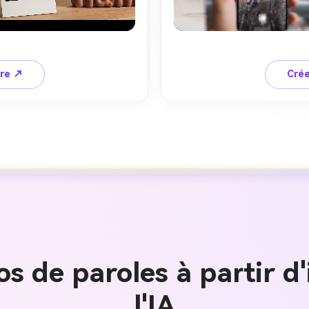
ire ↗
Crée
Créez des
s de paroles à partir d'
à l’infini
l'IA