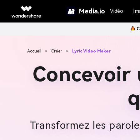
Media.io
Vidéo
Im
C
Accueil
>
Créer
>
Lyric Video Maker
Concevoir 
q
Transformez les parole