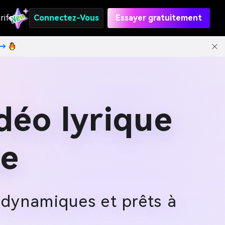
rifs
Connectez-Vous
Essayer gratuitement
t→
déo lyrique
ue
s dynamiques et prêts à