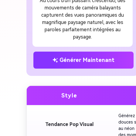
Au cours d'un puissant crescendo, des
mouvements de caméra balayants
capturent des vues panoramiques du
magnifique paysage naturel, avec les
paroles parfaitement intégrées au
paysage.
Générer Maintenant
Style
Générez 
douces s
Tendance Pop Visual
au néon 
des mome