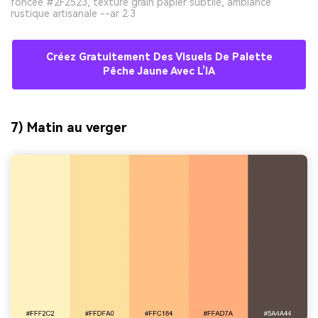
foncée #2F2523, texture grain papier subtile, ambiance
rustique artisanale --ar 2:3
Créez Gratuitement Des Visuels De Palette
Pêche Jaune Avec L’IA
7) Matin au verger