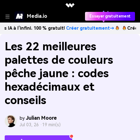
Media.io
Essayer gratuitement
nfini. 100 % gratuit!
Créer gratuitement→
Créez des images
Les 22 meilleures
palettes de couleurs
pêche jaune : codes
hexadécimaux et
conseils
Julian Moore
by
Jul 03, 26 ·
19 min(s)