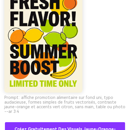
Prompt : affiche promotion alimentaire sur fond uni, typo
audacieuse, formes simples de fruits vectorisés, contraste
jaune-orange et accents vert citron, sans main, table ou photo
--ar 3:4
Créez Gratuitement Des Visuels Jaune-Orange-