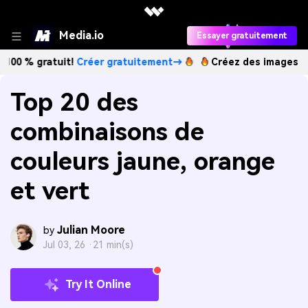
Media.io
Essayer gratuitement
atuit!
Créer gratuitement→
Créez des images IA à l’infini.
Top 20 des
combinaisons de
couleurs jaune, orange
et vert
Julian Moore
by
Jul 03, 26 ·
21 min(s)
Try It Online