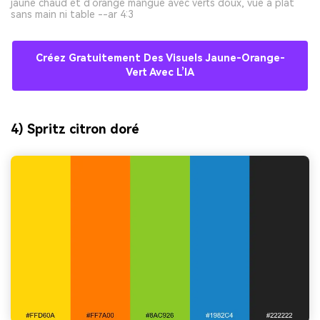
jaune chaud et d’orange mangue avec verts doux, vue à plat
sans main ni table --ar 4:3
Créez Gratuitement Des Visuels Jaune-Orange-
Vert Avec L’IA
4) Spritz citron doré