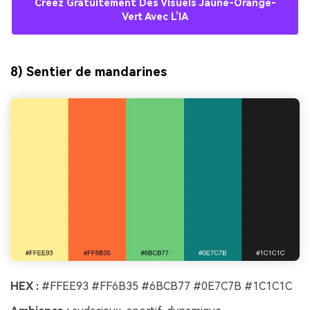
Créez Gratuitement Des Visuels Jaune-Orange-
Vert Avec L’IA
8) Sentier de mandarines
HEX :
#FFEE93 #FF6B35 #6BCB77 #0E7C7B #1C1C1C