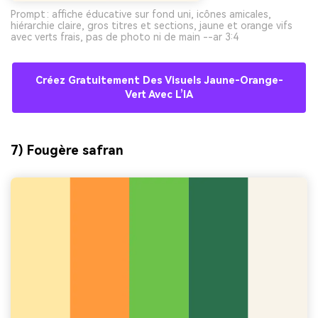
Prompt : affiche éducative sur fond uni, icônes amicales,
hiérarchie claire, gros titres et sections, jaune et orange vifs
avec verts frais, pas de photo ni de main --ar 3:4
Créez Gratuitement Des Visuels Jaune-Orange-
Vert Avec L’IA
7) Fougère safran