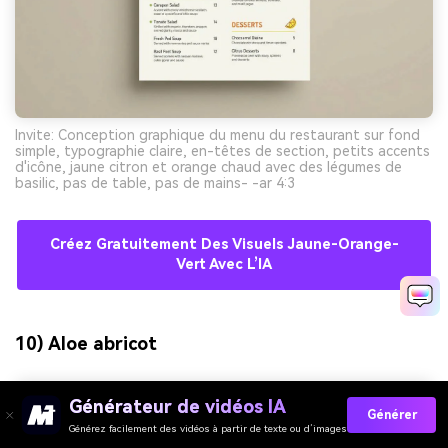
Invite: Conception graphique du menu du restaurant sur fond
simple, typographie claire, en-têtes de section, petits accents
d'icône, jaune citron et orange chaud avec des légumes de
basilic, pas de table, pas de mains- -ar 4:3
Créez Gratuitement Des Visuels Jaune-Orange-
Vert Avec L’IA
10) Aloe abricot
Générateur de vidéos IA
Générer
Générez facilement des vidéos à partir de texte ou d’images