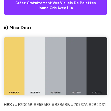
Créez Gratuitement Vos Visuels De Palettes
Jaune Gris Avec L’IA
6) Mica Doux
HEX :
#F2D06B #E5E6E8 #B3B6BB #70737A #2B2D31