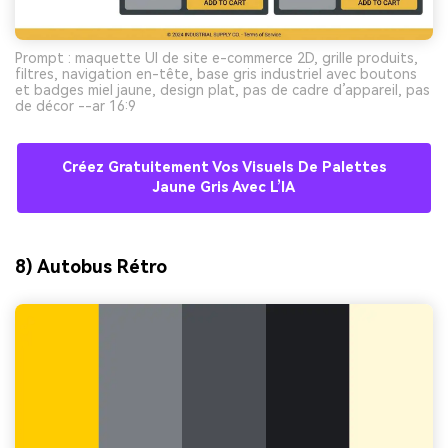
Prompt : maquette UI de site e-commerce 2D, grille produits,
filtres, navigation en-tête, base gris industriel avec boutons
et badges miel jaune, design plat, pas de cadre d’appareil, pas
de décor --ar 16:9
Créez Gratuitement Vos Visuels De Palettes
Jaune Gris Avec L’IA
8) Autobus Rétro