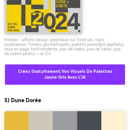
Prompt : affiche design graphique sur fond uni, typo
audacieuse, formes géométriques, palette jaune/gris asphalte,
mise en page tech moderne, pas de mains, pas de table, pas
de scène photo --ar 3:4
Créez Gratuitement Vos Visuels De Palettes
Jaune Gris Avec L’IA
5) Dune Dorée