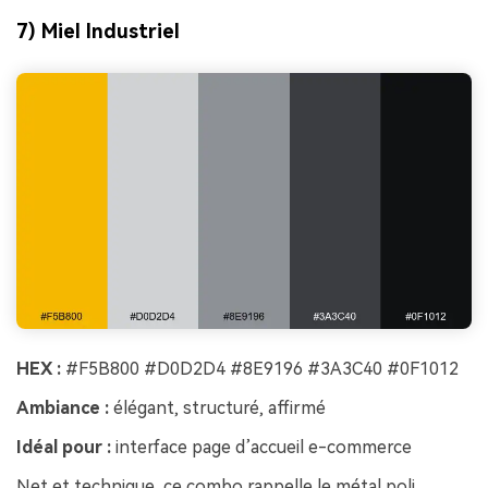
7) Miel Industriel
HEX :
#F5B800 #D0D2D4 #8E9196 #3A3C40 #0F1012
Ambiance :
élégant, structuré, affirmé
Idéal pour :
interface page d’accueil e-commerce
Net et technique, ce combo rappelle le métal poli