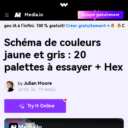
Media.io
Essayer gratuitement
l’infini. 100 % gratuit!
Créer gratuitement→
Créez des im
Schéma de couleurs
jaune et gris : 20
palettes à essayer + Hex
Julian Moore
by
Jul 03, 26 ·
19 min(s)
Try It Online
Media.io