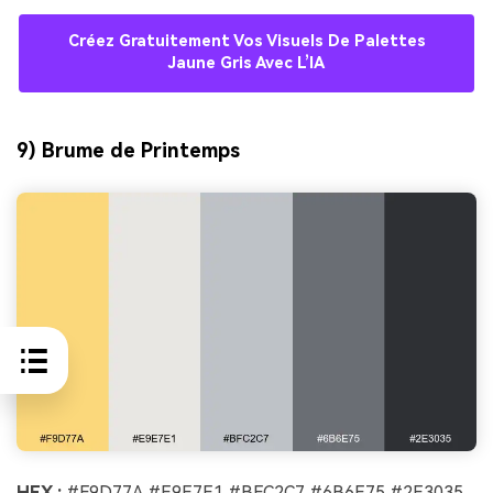
Créez Gratuitement Vos Visuels De Palettes
Jaune Gris Avec L’IA
9) Brume de Printemps
HEX :
#F9D77A #E9E7E1 #BFC2C7 #6B6E75 #2E3035