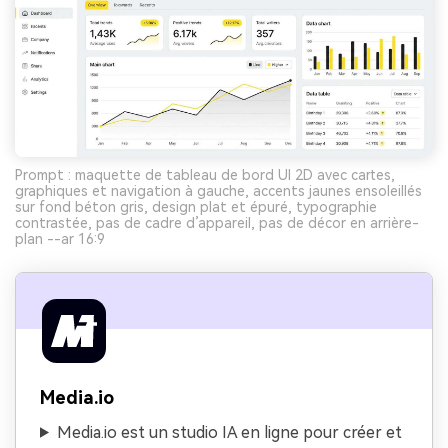
Prompt : maquette de tableau de bord UI 2D avec cartes,
graphiques et navigation à gauche, accents jaunes ensoleillés
sur fond béton gris, design plat et épuré, typographie
contrastée, pas de cadre d’appareil, pas de décor en arrière-
plan --ar 16:9
Media.io
Media.io est un studio IA en ligne pour créer et