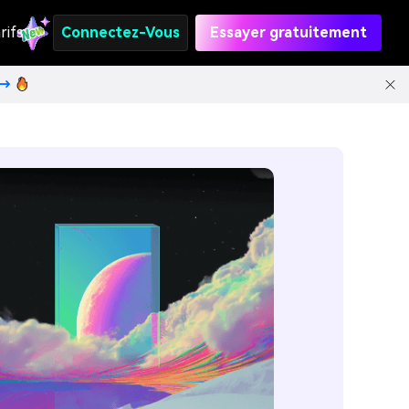
rifs
Connectez-Vous
Essayer gratuitement
t→