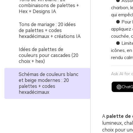
● Associe
combinaisons de palettes +
charbon, le
Hex + Designs IA
qui empêche
● Pour les
Tons de mariage : 20 idées
appliquez 
de palettes + codes
couchée, c
hexadécimaux + créations IA
● Limitez 
Idées de palettes de
icônes, en
couleurs pour cascades (20
rendu calm
choix + hex)
Ask AI for
Schémas de couleurs blanc
et beige modernes : 20
palettes + codes
Chat
hexadécimaux
A
palette de 
lumineux, cha
choix pour une