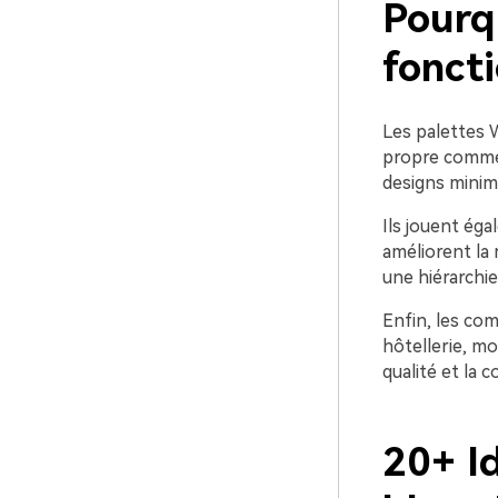
Pourqu
foncti
Les palettes 
propre comme l
designs minim
Ils jouent éga
améliorent la
une hiérarchie 
Enfin, les com
hôtellerie, mo
qualité et la c
20+ I