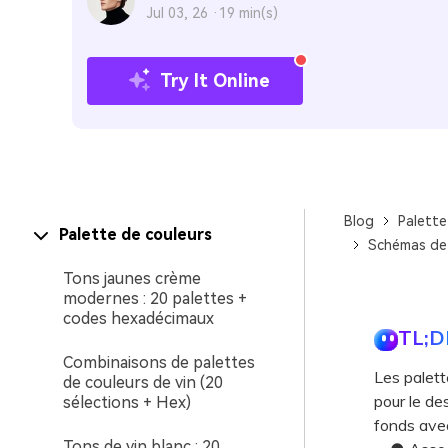
Jul 03, 26 ·
19 min(s)
Try It Online
Blog
Palette
Palette de couleurs
Schémas de 
Tons jaunes crème
modernes : 20 palettes +
codes hexadécimaux
TL;D
Combinaisons de palettes
Les palett
de couleurs de vin (20
pour le de
sélections + Hex)
fonds avec
Tons de vin blanc : 20