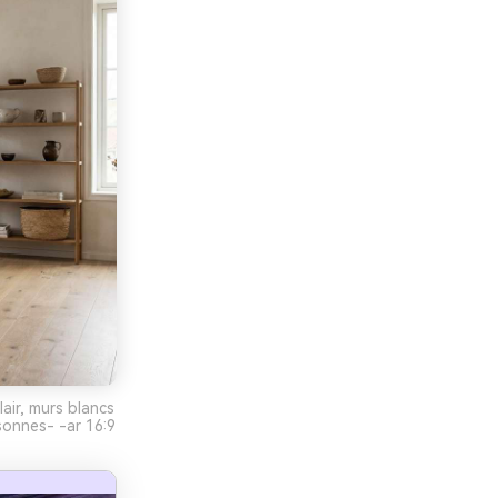
lair, murs blancs
sonnes- -ar 16:9