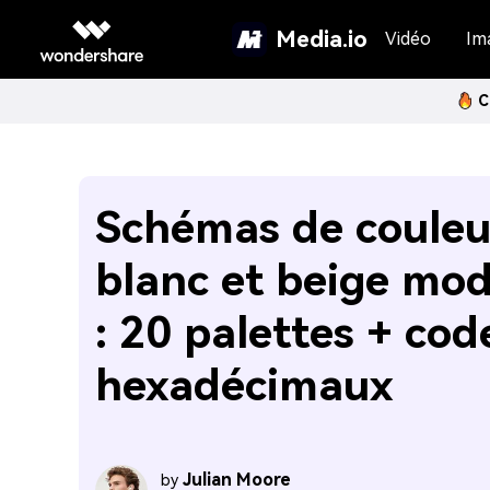
Media.io
Vidéo
Im
C
Schémas de couleu
blanc et beige mo
: 20 palettes + cod
hexadécimaux
Julian Moore
by