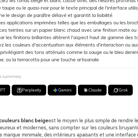
z les fonds beige et blanc cassé avec des neutres profonds
 taupe ou le quasi-noir pour le texte principal de l'interface utili
 le design de paraître délavé et garantit la lisibilité.
 applications imprimées telles que les emballages ou les broc
ces teintes sur un papier blanc chaud avec une finition mate ou
ar les finitions brillantes altèrent l'aspect haut de gamme des t
les couleurs d'accentuation aux éléments d'interaction ou aux
 privilégiant des tons atténués comme la sauge ou le bleu denim
e, ou la terracotta pour une touche artisanale.
 a summary
GPT
Perplexity
Gemini
Claude
Grok
couleurs blanc beige
est le moyen le plus simple de rendre l
leureux et modernes, sans compter sur les couleurs bruyante
 marque minimale, des intérieurs apaisants et une interface u