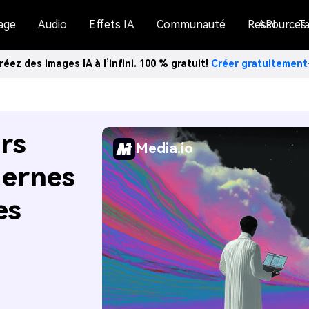
age
Audio
Effets IA
Communauté
Ressources
API
Ta
réez des images IA à l’infini. 100 % gratuit!
Créer gratuitemen
rs
Media.io
dernes
es