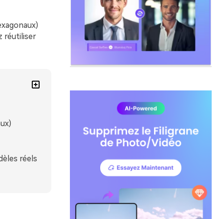
hexagonaux)
 réutiliser
ux)
èles réels