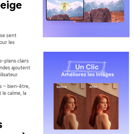
Beige
 se sent
our les
e-plans clairs
ondes ajoutent
lisateur.
s – bien-être,
 le calme, la
s