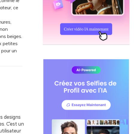
 comme le
sateur, ce
hures,
 non
ons beiges.
 petites
 pour un
es designs
s. C'est un
tilisateur