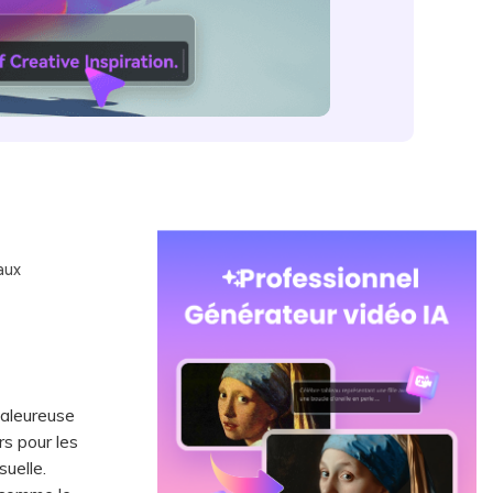
aux
haleureuse
rs pour les
suelle.