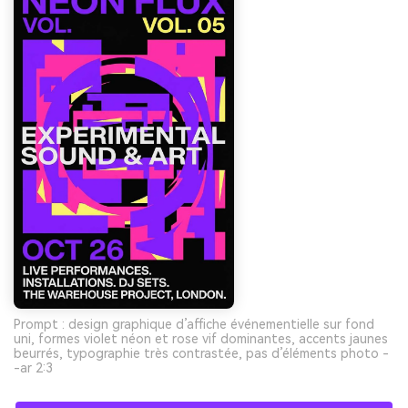
Prompt : design graphique d’affiche événementielle sur fond
uni, formes violet néon et rose vif dominantes, accents jaunes
beurrés, typographie très contrastée, pas d’éléments photo -
-ar 2:3