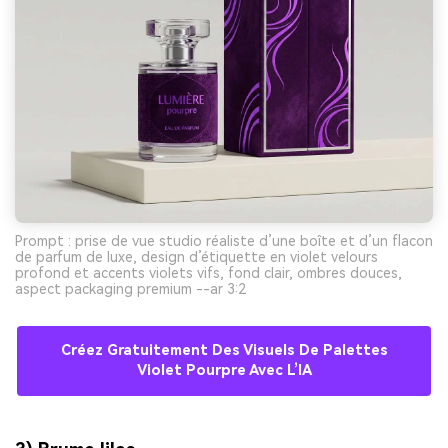
Prompt : prise de vue studio réaliste d’une boîte et d’un flacon
de parfum de luxe, design d’étiquette en violet velours
profond et accents violets vifs, fond clair, ombres douces,
aspect packaging premium --ar 3:2
Créez Gratuitement Des Visuels De Palettes
Violet Pourpre Avec L’IA