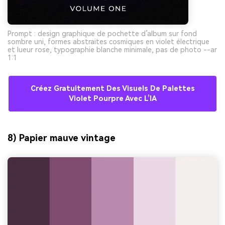
Prompt : design graphique de pochette d’album sur fond
sombre uni, formes abstraites cosmiques en violet électrique
et lueur rose, typographie blanche minimale, pas de photo --ar
1:1
Créez Gratuitement Des Visuels De Palettes
Violet Pourpre Avec L’IA
8) Papier mauve vintage