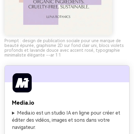
Prompt : design de publication sociale pour une marque de
beauté épurée, graphisme 2D sur fond clair uni, blocs violets
profonds et lavande douce avec accent rosé, typographie
minimaliste élégante --ar 1:1
Media.io
Media.io est un studio IA en ligne pour créer et
éditer des vidéos, images et sons dans votre
navigateur.