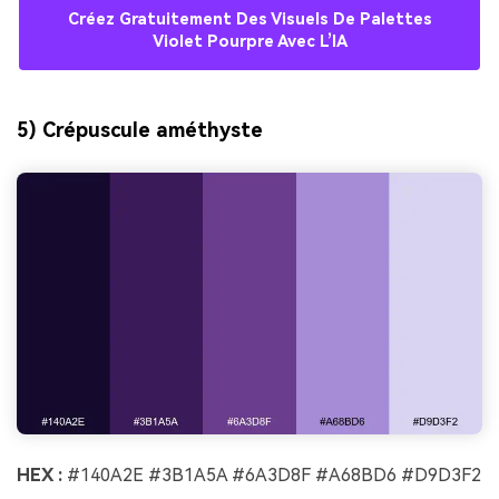
Créez Gratuitement Des Visuels De Palettes
Violet Pourpre Avec L’IA
5) Crépuscule améthyste
HEX :
#140A2E #3B1A5A #6A3D8F #A68BD6 #D9D3F2