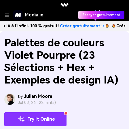
Media.io
Essayer gratuitement
fini. 100 % gratuit!
Créer gratuitement→
Créez des images
Palettes de couleurs
Violet Pourpre (23
Sélections + Hex +
Exemples de design IA)
Julian Moore
by
Jul 03, 26 ·
22 min(s)
Try It Online