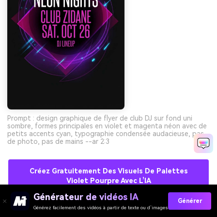
Prompt : design graphique de flyer de club DJ sur fond uni
sombre, formes principales en violet et magenta néon avec de
petits accents cyan, typographie condensée audacieuse, pas
de photo, pas de mains --ar 2:3
Créez Gratuitement Des Visuels De Palettes
Violet Pourpre Avec L’IA
Générateur de vidéos IA
Générer
Générez facilement des vidéos à partir de texte ou d’images