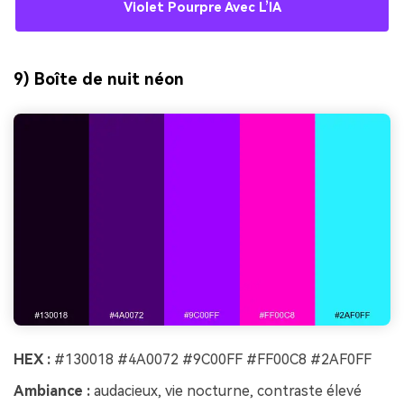
Violet Pourpre Avec L’IA
9) Boîte de nuit néon
HEX :
#130018 #4A0072 #9C00FF #FF00C8 #2AF0FF
Ambiance :
audacieux, vie nocturne, contraste élevé