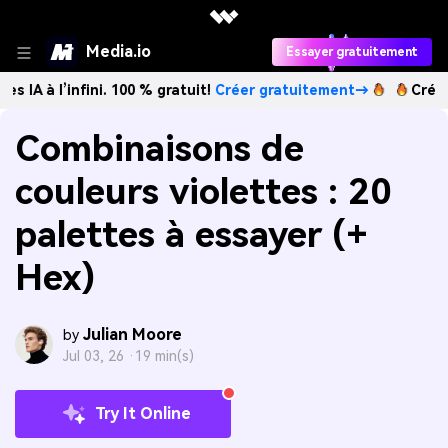
Media.io
Essayer gratuitement
infini. 100 % gratuit!
Créer gratuitement→
Créez des imag
Combinaisons de
couleurs violettes : 20
palettes à essayer (+
Hex)
Julian Moore
by
Jul 03, 26 ·
19 min(s)
Try It Online