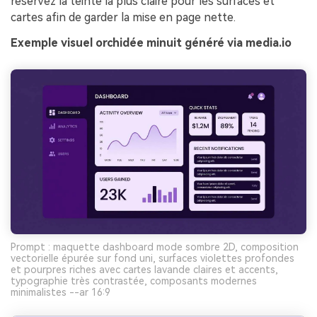
réservez la teinte la plus claire pour les surfaces et
cartes afin de garder la mise en page nette.
Exemple visuel orchidée minuit généré via media.io
Prompt : maquette dashboard mode sombre 2D, composition
vectorielle épurée sur fond uni, surfaces violettes profondes
et pourpres riches avec cartes lavande claires et accents,
typographie très contrastée, composants modernes
minimalistes --ar 16:9