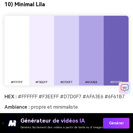
10) Minimal Lila
HEX :
#FFFFFF #F3EEFF #D7D0F7 #AFA3E6 #6F61B7
Ambiance :
propre et minimaliste
Idéal pour :
onboarding d’application, interface produit
Générateur de vidéos IA
Générer
Générez facilement des vidéos à partir de texte ou d’images
Les teintes lilas claires et les dégradés doux évoquent la