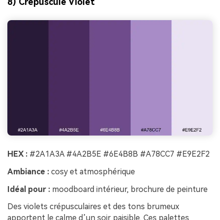
8) Crépuscule Violet
HEX :
#2A1A3A #4A2B5E #6E4B8B #A78CC7 #E9E2F2
Ambiance :
cosy et atmosphérique
Idéal pour :
moodboard intérieur, brochure de peinture
Des violets crépusculaires et des tons brumeux
apportent le calme d’un soir paisible. Ces palettes