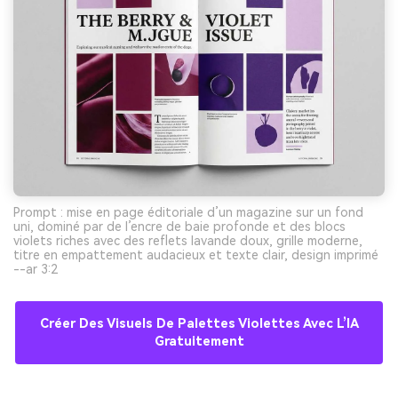
Prompt : mise en page éditoriale d’un magazine sur un fond
uni, dominé par de l’encre de baie profonde et des blocs
violets riches avec des reflets lavande doux, grille moderne,
titre en empattement audacieux et texte clair, design imprimé
--ar 3:2
Créer Des Visuels De Palettes Violettes Avec L’IA
Gratuitement