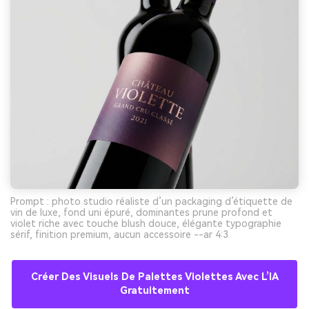
Prompt : photo studio réaliste d’un packaging d’étiquette de
vin de luxe, fond uni épuré, dominantes prune profond et
violet riche avec touche blush douce, élégante typographie
sérif, finition premium, aucun accessoire --ar 4:3
Créer Des Visuels De Palettes Violettes Avec L’IA
Gratuitement