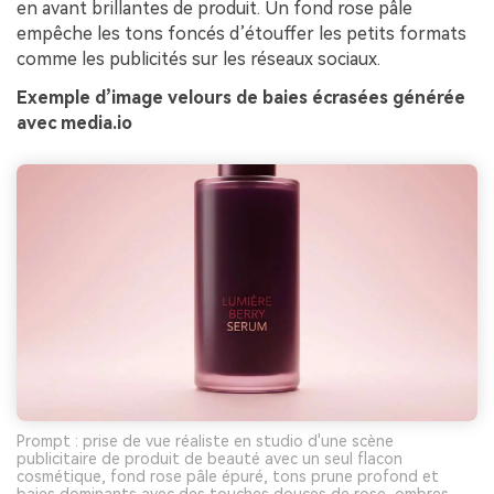
en avant brillantes de produit. Un fond rose pâle
empêche les tons foncés d’étouffer les petits formats
comme les publicités sur les réseaux sociaux.
Exemple d’image velours de baies écrasées générée
avec media.io
Prompt : prise de vue réaliste en studio d'une scène
publicitaire de produit de beauté avec un seul flacon
cosmétique, fond rose pâle épuré, tons prune profond et
baies dominants avec des touches douces de rose, ombres