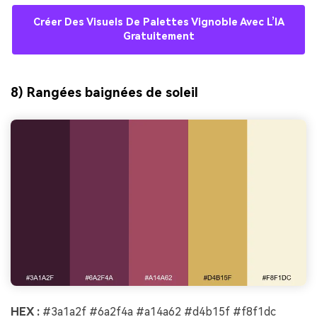
Créer Des Visuels De Palettes Vignoble Avec L’IA
Gratuitement
8) Rangées baignées de soleil
HEX :
#3a1a2f #6a2f4a #a14a62 #d4b15f #f8f1dc