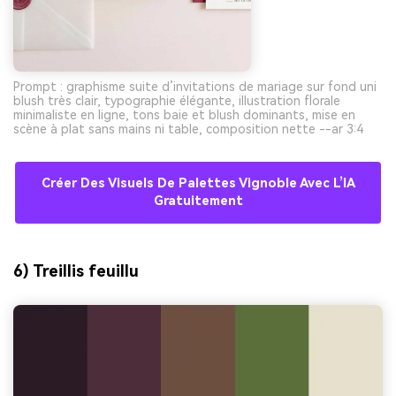
Prompt : graphisme suite d’invitations de mariage sur fond uni
blush très clair, typographie élégante, illustration florale
minimaliste en ligne, tons baie et blush dominants, mise en
scène à plat sans mains ni table, composition nette --ar 3:4
Créer Des Visuels De Palettes Vignoble Avec L’IA
Gratuitement
6) Treillis feuillu