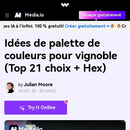
Media.io
Essayer gratuitement
’infini. 100 % gratuit!
Créer gratuitement→
Créez des imag
Idées de palette de
couleurs pour vignoble
(Top 21 choix + Hex)
Julian Moore
by
Jul 03, 26 ·
20 min(s)
Try It Online
Media.io