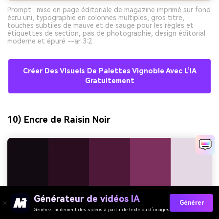
Prompt : mise en page éditoriale de magazine imprimé sur fond
écru uni, typographie en colonnes multiples, gros titre,
touches subtiles de mauve et de sauge pour les règles et
étiquettes de section, pas de photographie, design éditorial
moderne et épuré --ar 3:2
Créer Des Visuels De Palettes Vignoble Avec L’IA
Gratuitement
10) Encre de Raisin Noir
Générateur de vidéos IA
Générer
Générez facilement des vidéos à partir de texte ou d’images