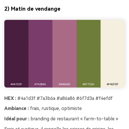
2) Matin de vendange
HEX :
#4a1d3f #7a3b6a #a86a86 #6f7d3a #f4efdf
Ambiance :
frais, rustique, optimiste
Idéal pour :
branding de restaurant « farm-to-table »