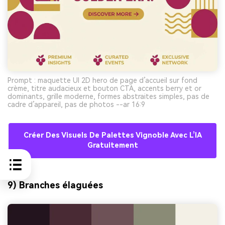
Prompt : maquette UI 2D hero de page d’accueil sur fond
crème, titre audacieux et bouton CTA, accents berry et or
dominants, grille moderne, formes abstraites simples, pas de
cadre d’appareil, pas de photos --ar 16:9
Créer Des Visuels De Palettes Vignoble Avec L’IA
Gratuitement
9) Branches élaguées