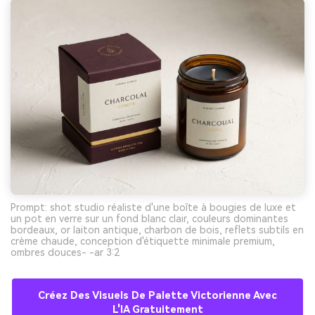
Prompt: shot studio réaliste d'une boîte à bougies de luxe et
un pot en verre sur un fond blanc clair, couleurs dominantes
bordeaux, or laiton antique, charbon de bois, reflets subtils en
crème chaude, conception d'étiquette minimale premium,
ombres douces- -ar 3:2
Créez Des Visuels De Palette Victorienne Avec
L'IA Gratuitement