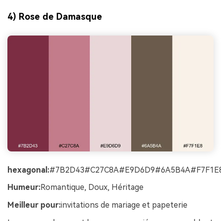
4) Rose de Damasque
hexagonal:
#7B2D43#C27C8A#E9D6D9#6A5B4A#F7F1E
Humeur:
Romantique, Doux, Héritage
Meilleur pour:
invitations de mariage et papeterie