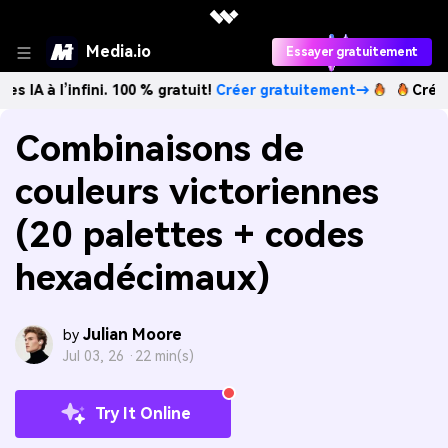
Media.io
Essayer gratuitement
nfini. 100 % gratuit!
Créer gratuitement→
Créez des image
Combinaisons de
couleurs victoriennes
(20 palettes + codes
hexadécimaux)
Julian Moore
by
Jul 03, 26 ·
22 min(s)
Try It Online