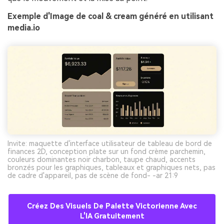
Exemple d'Image de coal & cream généré en utilisant
media.io
Invite: maquette d'interface utilisateur de tableau de bord de
finances 2D, conception plate sur un fond crème parchemin,
couleurs dominantes noir charbon, taupe chaud, accents
bronzés pour les graphiques, tableaux et graphiques nets, pas
de cadre d'appareil, pas de scène de fond- -ar 21:9
Créez Des Visuels De Palette Victorienne Avec
L'IA Gratuitement