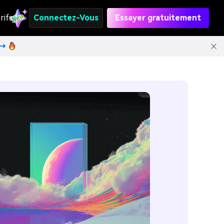
rifs
Connectez-Vous
Essayer gratuitement
t→