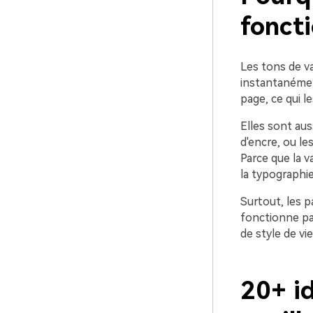
foncti
Les tons de va
instantanémen
page, ce qui le
Elles sont au
d'encre, ou le
Parce que la v
la typographie
Surtout, les p
fonctionne par
de style de vi
20+ i