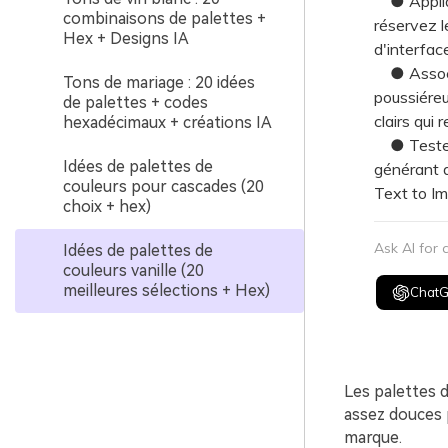
● Applique
combinaisons de palettes +
réservez l
Hex + Designs IA
d'interfac
● Associe
Tons de mariage : 20 idées
poussiéreu
de palettes + codes
clairs qui r
hexadécimaux + créations IA
● Testez r
Idées de palettes de
générant d
couleurs pour cascades (20
Text to Im
choix + hex)
Ask AI for
Idées de palettes de
couleurs vanille (20
meilleures sélections + Hex)
Chat
Les palettes d
assez douces 
marque.