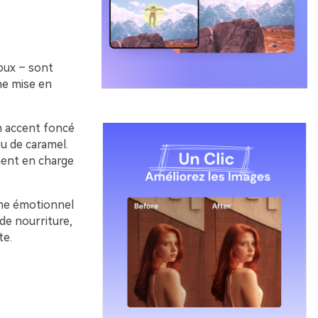
oux – sont
ne mise en
n accent foncé
ou de caramel.
ement en charge
igne émotionnel
de nourriture,
te.