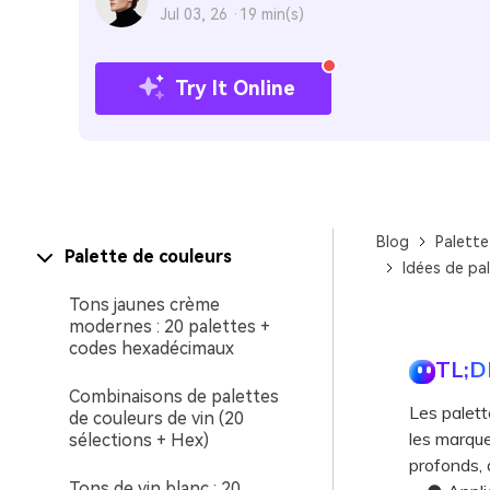
Jul 03, 26 ·
19 min(s)
Try It Online
Blog
Palette
Palette de couleurs
Idées de pal
Tons jaunes crème
modernes : 20 palettes +
codes hexadécimaux
TL;D
Combinaisons de palettes
Les palett
de couleurs de vin (20
les marque
sélections + Hex)
profonds, 
Tons de vin blanc : 20