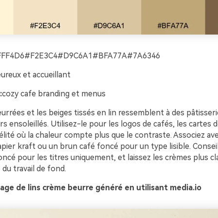
FFF4D6#F2E3C4#D9C6A1#BFA77A#7A6346
ureux et accueillant
:
cozy cafe branding et menus
rrées et les beiges tissés en lin ressemblent à des pâtisseri
s ensoleillés. Utilisez-le pour les logos de cafés, les cartes 
élité où la chaleur compte plus que le contraste. Associez av
pier kraft ou un brun café foncé pour un type lisible. Conseil
oncé pour les titres uniquement, et laissez les crèmes plus clai
 du travail de fond.
ge de lins crème beurre généré en utilisant media.io