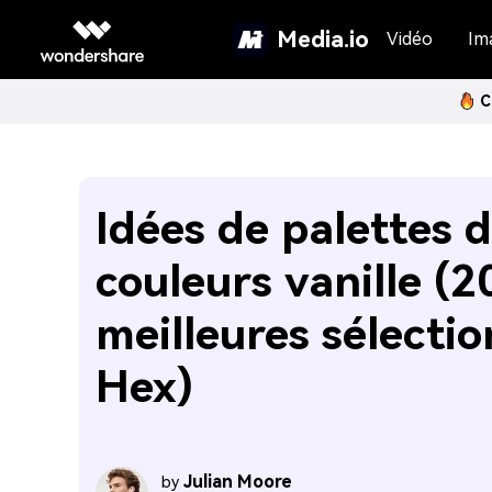
Media.io
Vidéo
Im
C
Idées de palettes 
couleurs vanille (2
meilleures sélectio
Hex)
Julian Moore
by