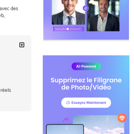
 avec des
eb,
réels