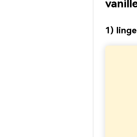
vanil
1) ling