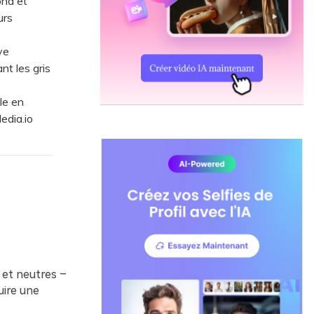
ond et
urs
ve
nt les gris
le en
edia.io
 et neutres –
uire une