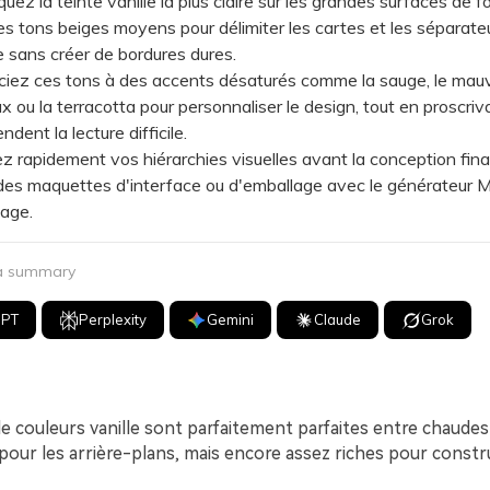
z la teinte vanille la plus claire sur les grandes surfaces de f
es tons beiges moyens pour délimiter les cartes et les séparate
e sans créer de bordures dures.
z ces tons à des accents désaturés comme la sauge, le mau
x ou la terracotta pour personnaliser le design, tout en proscriva
endent la lecture difficile.
apidement vos hiérarchies visuelles avant la conception fina
es maquettes d'interface ou d'emballage avec le générateur M
age.
 a summary
GPT
Perplexity
Gemini
Claude
Grok
e couleurs vanille sont parfaitement parfaites entre chaudes
pour les arrière-plans, mais encore assez riches pour constr