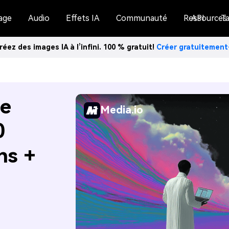
age
Audio
Effets IA
Communauté
Ressources
API
Ta
réez des images IA à l’infini. 100 % gratuit!
Créer gratuitemen
de
Media.io
0
ns +