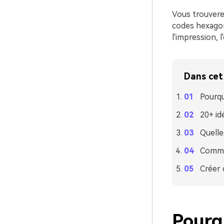
Vous trouverez
codes hexagona
l'impression, 
Dans cet 
Pourqu
20+ id
Quelle
Commen
Créer d
Pourqu