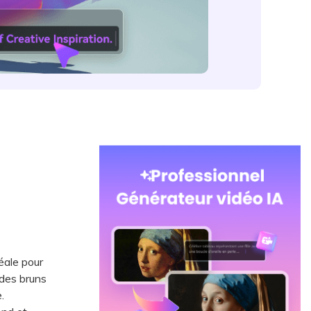
éale pour
 des bruns
.