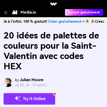
Media.io
Essayer gratuitement
ni. 100 % gratuit!
Créer gratuitement→
Créez des images I
20 idées de palettes de
couleurs pour la Saint-
Valentin avec codes
HEX
Julian Moore
by
Jul 03, 26 ·
19 min(s)
Try It Online