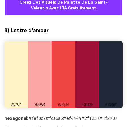
Créez Des Visuels De Palette De La Saint-
Valentin Avec L'IA Gratuitement
8) Lettre d'amour
hexagonal:
#fef3c7#fca5a5#ef4444#9f1239#1f2937