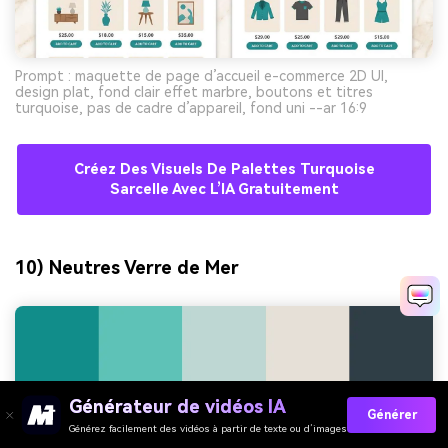
Prompt : maquette de page d’accueil e-commerce 2D UI,
design plat, fond clair effet marbre, boutons et titres
turquoise, pas de cadre d’appareil, fond uni --ar 16:9
Créez Des Visuels De Palettes Turquoise
Sarcelle Avec L’IA Gratuitement
10) Neutres Verre de Mer
Générateur de vidéos IA
Générer
Générez facilement des vidéos à partir de texte ou d’images