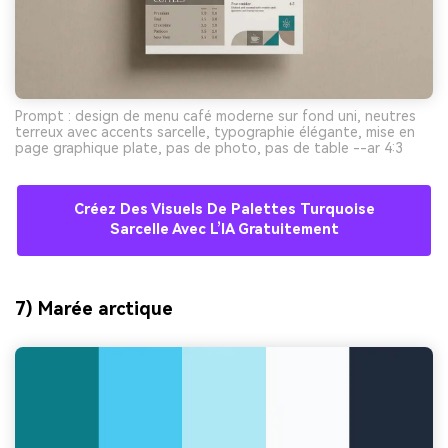
Prompt : design de menu café moderne sur fond uni, neutres
terreux avec accents sarcelle, typographie élégante, mise en
page graphique plate, pas de photo, pas de table --ar 4:3
Créez Des Visuels De Palettes Turquoise
Sarcelle Avec L’IA Gratuitement
7) Marée arctique