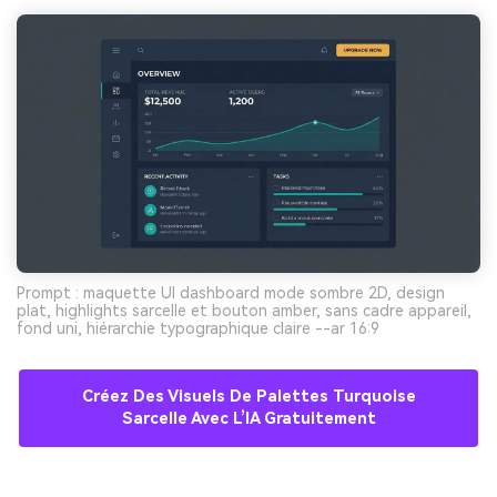
Prompt : maquette UI dashboard mode sombre 2D, design
plat, highlights sarcelle et bouton amber, sans cadre appareil,
fond uni, hiérarchie typographique claire --ar 16:9
Créez Des Visuels De Palettes Turquoise
Sarcelle Avec L’IA Gratuitement