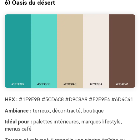
6) Oasis du désert
HEX :
#1F9E9B #5CD6C8 #D9C8A9 #F2E9E4 #6D4C41
Ambiance :
terreux, décontracté, boutique
Idéal pour :
palettes intérieures, marques lifestyle,
menus café