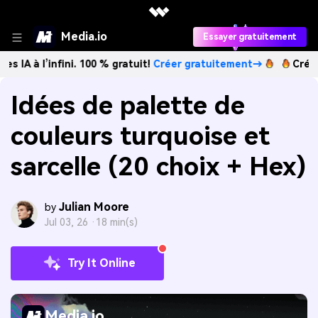
Media.io
Essayer gratuitement
’infini. 100 % gratuit!
Créer gratuitement→
Créez des ima
Idées de palette de
couleurs turquoise et
sarcelle (20 choix + Hex)
Julian Moore
by
Jul 03, 26 ·
18 min(s)
Try It Online
Media.io