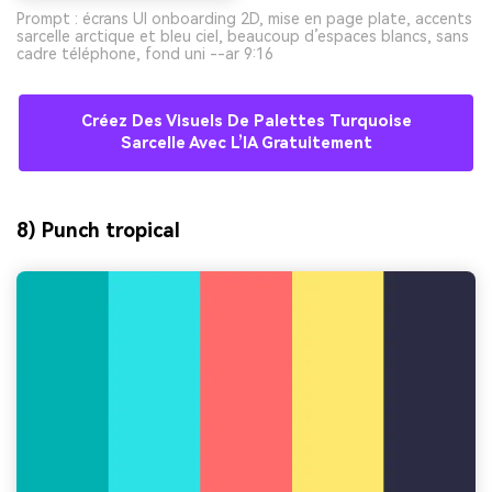
Prompt : écrans UI onboarding 2D, mise en page plate, accents
sarcelle arctique et bleu ciel, beaucoup d’espaces blancs, sans
cadre téléphone, fond uni --ar 9:16
Créez Des Visuels De Palettes Turquoise
Sarcelle Avec L’IA Gratuitement
8) Punch tropical