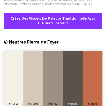
#3f4a2a avec accents #a36a3a et #7a8f4a, accessoires
minimaux, ombres douces, look artisanal premium --ar 3:2
Créez Des Visuels De Palette Traditionnelle Avec
L’IA Gratuitement
4) Neutres Pierre de Foyer