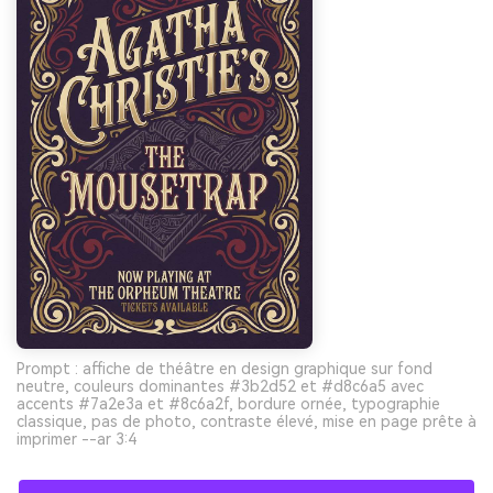
Prompt : affiche de théâtre en design graphique sur fond
neutre, couleurs dominantes #3b2d52 et #d8c6a5 avec
accents #7a2e3a et #8c6a2f, bordure ornée, typographie
classique, pas de photo, contraste élevé, mise en page prête à
imprimer --ar 3:4