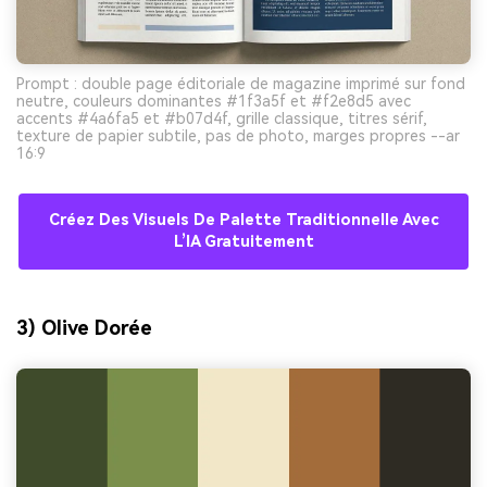
Prompt : double page éditoriale de magazine imprimé sur fond
neutre, couleurs dominantes #1f3a5f et #f2e8d5 avec
accents #4a6fa5 et #b07d4f, grille classique, titres sérif,
texture de papier subtile, pas de photo, marges propres --ar
16:9
Créez Des Visuels De Palette Traditionnelle Avec
L’IA Gratuitement
3) Olive Dorée