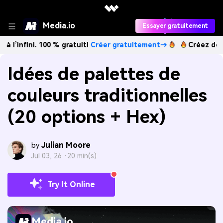
Media.io
Essayer gratuitement
i. 100 % gratuit!
Créer gratuitement→
Créez des images IA 
Idées de palettes de
couleurs traditionnelles
(20 options + Hex)
Julian Moore
by
Jul 03, 26 ·
20 min(s)
Try It Online
Media.io