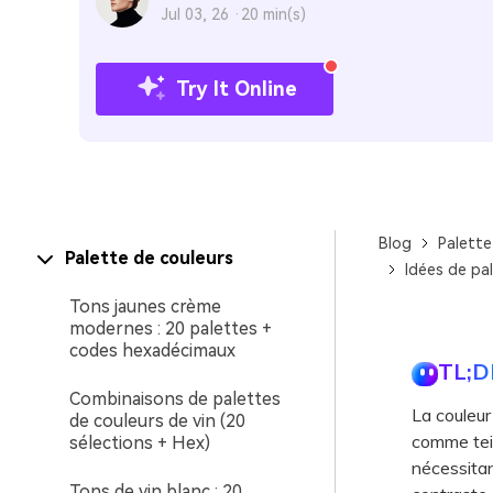
Jul 03, 26 ·
20 min(s)
Try It Online
Blog
Palette
Palette de couleurs
Idées de pa
Tons jaunes crème
modernes : 20 palettes +
codes hexadécimaux
TL;D
Combinaisons de palettes
La couleur
de couleurs de vin (20
comme tein
sélections + Hex)
nécessitan
Tons de vin blanc : 20