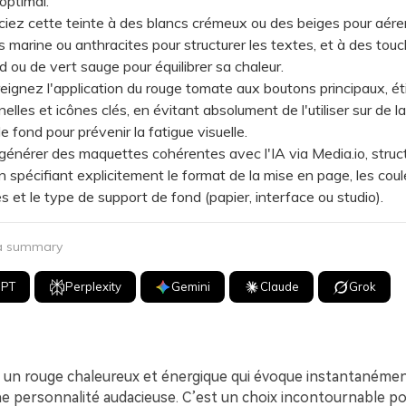
optimal.
 cette teinte à des blancs crémeux ou des beiges pour aérer 
s marine ou anthracites pour structurer les textes, et à des tou
d ou de vert sauge pour équilibrer sa chaleur.
nez l'application du rouge tomate aux boutons principaux, ét
elles et icônes clés, en évitant absolument de l'utiliser sur de l
e fond pour prévenir la fatigue visuelle.
nérer des maquettes cohérentes avec l'IA via Media.io, struc
 spécifiant explicitement le format de la mise en page, les coul
 et le type de support de fond (papier, interface ou studio).
 a summary
GPT
Perplexity
Gemini
Claude
Grok
 un rouge chaleureux et énergique qui évoque instantanément
ne personnalité audacieuse. C’est un choix incontournable po