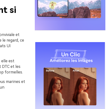
t si
onviviale et
 le regard, ce
tats UI
elle est
t DTC et les
op formelles.
leus marines et
 un