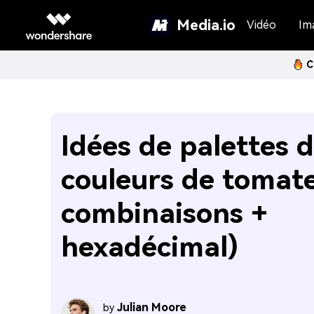
Media.io
Vidéo
Im
C
Idées de palettes 
couleurs de tomat
combinaisons +
hexadécimal)
Julian Moore
by