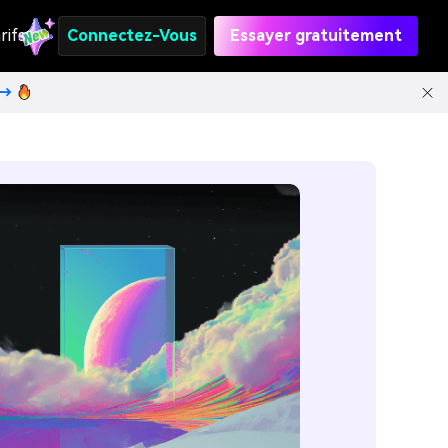
rifs
Connectez-Vous
Essayer gratuitement
t→