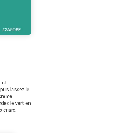
sont
uis laissez le
 crème
rdez le vert en
 criard.