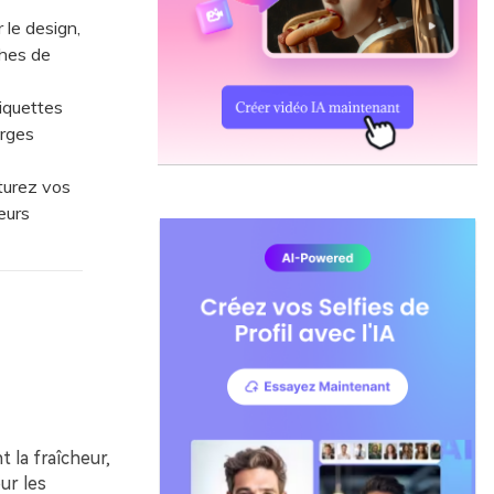
le design,
ches de
iquettes
arges
turez vos
eurs
 la fraîcheur,
ur les