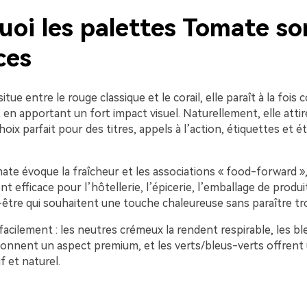
oi les palettes Tomate son
ces
tue entre le rouge classique et le corail, elle paraît à la fois c
n apportant un fort impact visuel. Naturellement, elle attire
choix parfait pour des titres, appels à l’action, étiquettes et é
e évoque la fraîcheur et les associations « food-forward », 
nt efficace pour l’hôtellerie, l’épicerie, l’emballage de produi
être qui souhaitent une touche chaleureuse sans paraître tr
 facilement : les neutres crémeux la rendent respirable, les b
donnent un aspect premium, et les verts/bleus-verts offrent
f et naturel.