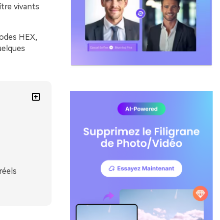
ître vivants
 codes HEX,
uelques
réels