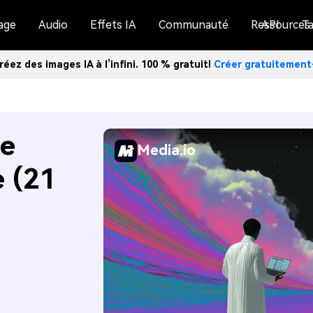
age
Audio
Effets IA
Communauté
Ressources
API
Ta
réez des images IA à l’infini. 100 % gratuit!
Créer gratuitemen
de
Media.io
e (21