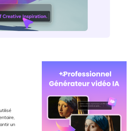
tilisé
entaire,
antir un