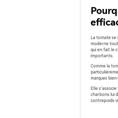
Pourqu
effica
La tomate se si
moderne tout e
qui en fait le 
importants.
Comme la tomat
particulièreme
marques bien-
Elle s’associe
charbons lui 
contrepoids vi