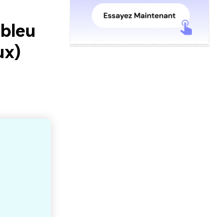
 bleu
ux)