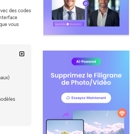
avec des codes
nterface
 que vous
naux)
modèles