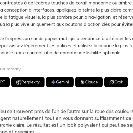
s contrastes à de légères touches de corail, mandarine ou ambre.
conception d'interfaces, appliquez la teinte la plus claire co
e la fatigue visuelle, la plus sombre pour la navigation, et réserv
a la plus vive uniquement aux boutons d'action clés pour éviter
l'impression sur du papier mat, qui a tendance à atténuer les 
épaississez légèrement les polices et utilisez la nuance la plus 
pour le texte courant afin de garantir une lisibilité optimale.
 a summary
GPT
Perplexity
Gemini
Claude
Grok
bleu se trouvent près de l'un de l'autre sur la roue des couleur
angent naturellement tout en vous donnant suffisamment de
rchie claire. Le résultat est un look polyvalent qui peut se sen
fond et premium.