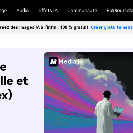
age
Audio
Effets IA
Communauté
Ressources
API
Ta
réez des images IA à l’infini. 100 % gratuit!
Créer gratuitemen
Media.io
de
lle et
ex)