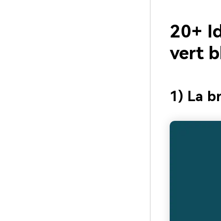
20+ Id
vert 
1) La b