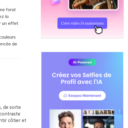
mme fond
ez la
 un effet
couleurs
foncée de
s, de sorte
 contraste
tir côtier et