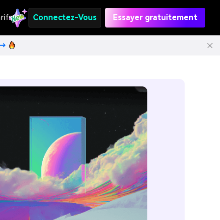
rifs
Connectez-Vous
Essayer gratuitement
t→