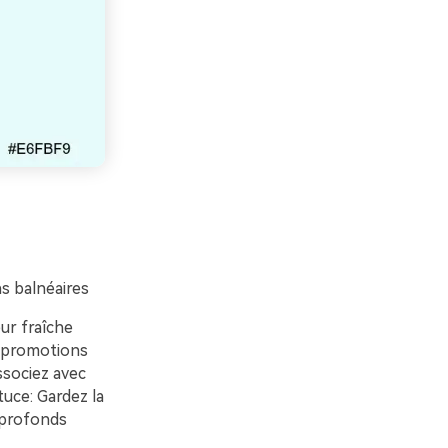
s balnéaires
eur fraîche
es promotions
ssociez avec
tuce: Gardez la
s profonds