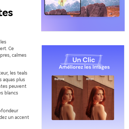
tes
les
ert. Ce
opres, calmes
eur, les teals
s aquas plus
intes peuvent
es blancs
rofondeur
rdez un accent