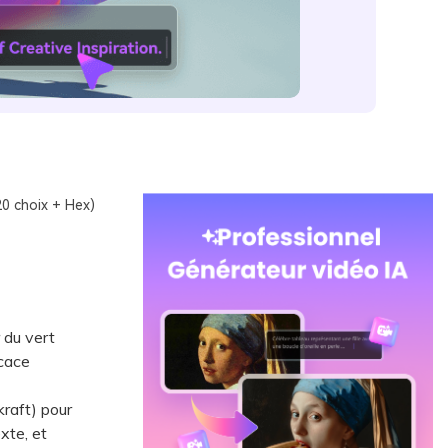
20 choix + Hex)
r du vert
icace
raft) pour
exte, et