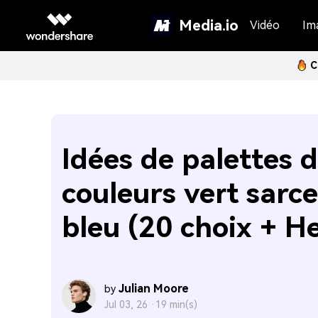
Media.io
Vidéo
Im
C
Idées de palettes 
couleurs vert sarce
bleu (20 choix + H
Julian Moore
by
Jul 03, 26 ·
19 min(s)