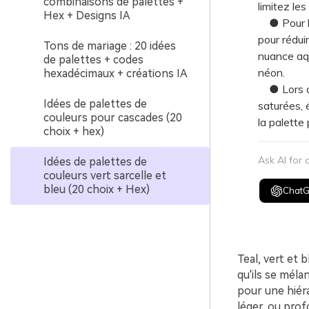
combinaisons de palettes +
limitez le
Hex + Designs IA
● Pour la 
pour réduir
Tons de mariage : 20 idées
nuance aqu
de palettes + codes
néon.
hexadécimaux + créations IA
● Lors de 
Idées de palettes de
saturées, 
couleurs pour cascades (20
la palette 
choix + hex)
Ask AI for
Idées de palettes de
couleurs vert sarcelle et
bleu (20 choix + Hex)
Chat
Teal, vert et 
qu'ils se mél
pour une hiéra
léger, ou pro