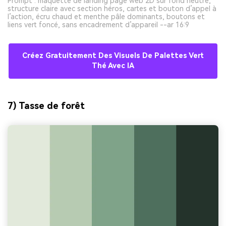
Prompt : maquette de landing page web 2D sur fond neutre,
structure claire avec section héros, cartes et bouton d’appel à
l’action, écru chaud et menthe pâle dominants, boutons et
liens vert foncé, sans encadrement d’appareil --ar 16:9
Créez Gratuitement Des Visuels De Palettes Vert
Thé Avec IA
7) Tasse de forêt