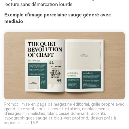
lecture sans démarcation lourde.
Exemple d’image porcelaine sauge généré avec
media.io
Prompt : mise en page de magazine éditorial, grille propre avec
grand titre serif, sous-titres et citation, emplacements
d’images minimalistes, blanc cassé dominant, accents
typographiques sauge et bleu-vert profond, design prêt à
imprimer --ar 16:9