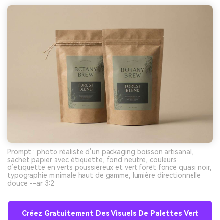
Prompt : photo réaliste d’un packaging boisson artisanal,
sachet papier avec étiquette, fond neutre, couleurs
d’étiquette en verts poussiéreux et vert forêt foncé quasi noir,
typographie minimale haut de gamme, lumière directionnelle
douce --ar 3:2
Créez Gratuitement Des Visuels De Palettes Vert