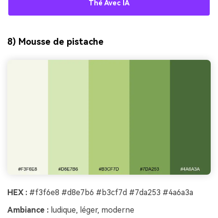
Thé Avec IA
8) Mousse de pistache
HEX :
#f3f6e8 #d8e7b6 #b3cf7d #7da253 #4a6a3a
Ambiance :
ludique, léger, moderne