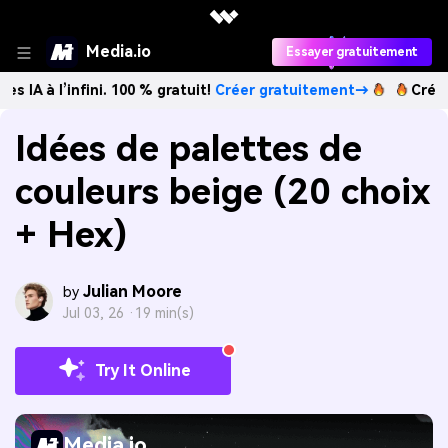
Media.io
Essayer gratuitement
nfini. 100 % gratuit!
Créer gratuitement→
Créez des images
Idées de palettes de
couleurs beige (20 choix
+ Hex)
Julian Moore
by
Jul 03, 26 ·
19 min(s)
Try It Online
Media.io