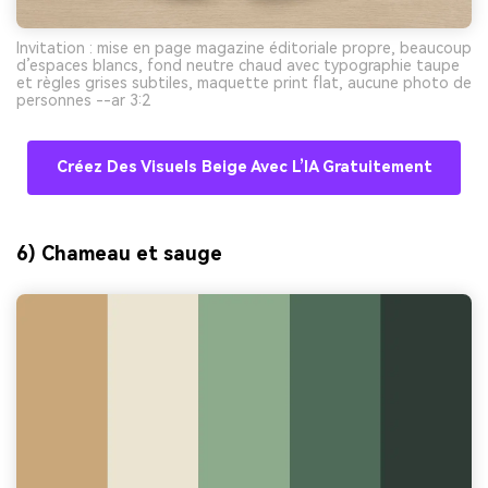
Invitation : mise en page magazine éditoriale propre, beaucoup
d’espaces blancs, fond neutre chaud avec typographie taupe
et règles grises subtiles, maquette print flat, aucune photo de
personnes --ar 3:2
Créez Des Visuels Beige Avec L’IA Gratuitement
6) Chameau et sauge