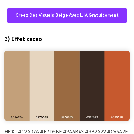
Créez Des Visuels Beige Avec L’IA Gratuitement
3) Effet cacao
HEX :
#C2A07A #E7D5BF #9A6B43 #3B2A22 #C65A2E