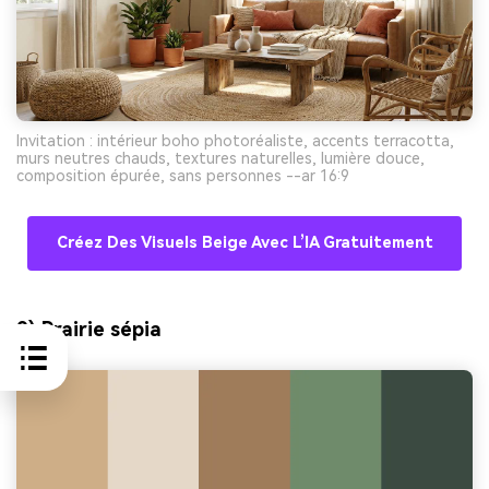
Invitation : intérieur boho photoréaliste, accents terracotta,
murs neutres chauds, textures naturelles, lumière douce,
composition épurée, sans personnes --ar 16:9
Créez Des Visuels Beige Avec L’IA Gratuitement
9) Prairie sépia