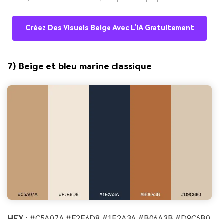
Créez Des Visuels Beige Avec L’IA Gratuitement
7) Beige et bleu marine classique
HEX :
#C5A07A #F2E6D8 #1E2A3A #B06A3B #D9C6B0