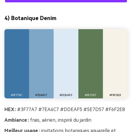
4) Botanique Denim
HEX :
#3F77A7 #7EA6C7 #DDEAF5 #5E7D57 #F6F2E8
Ambiance :
frais, aérien, inspiré du jardin
Meilleur usage :
invitations botaniques aquarelle et