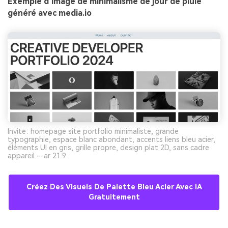
Exemple d’image de minimalisme de jour de pluie
généré avec media.io
Invite : homepage site portfolio minimaliste, grande
typographie, espace blanc abondant, accents liens bleu acier,
éléments UI en gris, grille propre, design plat 2D, sans cadre
appareil --ar 21:9
Créez Des Visuels De Palette Bleu Acier Avec IA
Gratuitement