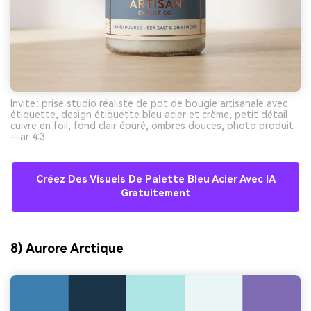
Invite : prise studio réaliste de pot de bougie artisanale avec
étiquette, design étiquette bleu acier et crème, petit détail
cuivre en foil, fond clair épuré, ombres douces, photo produit
--ar 4:3
Créez Des Visuels De Palette Bleu Acier Avec IA
Gratuitement
8) Aurore Arctique