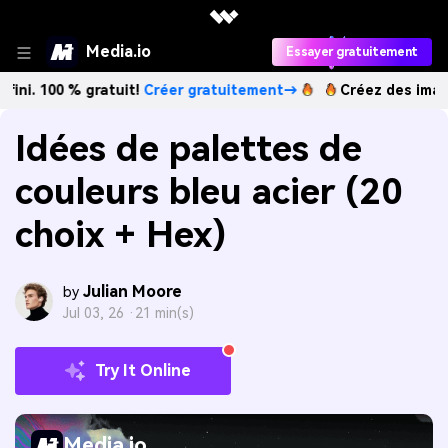
Media.io
Essayer gratuitement
 % gratuit!
Créer gratuitement→
Créez des images IA à l’in
Idées de palettes de
couleurs bleu acier (20
choix + Hex)
Julian Moore
by
Jul 03, 26 ·
21 min(s)
Try It Online
Media.io