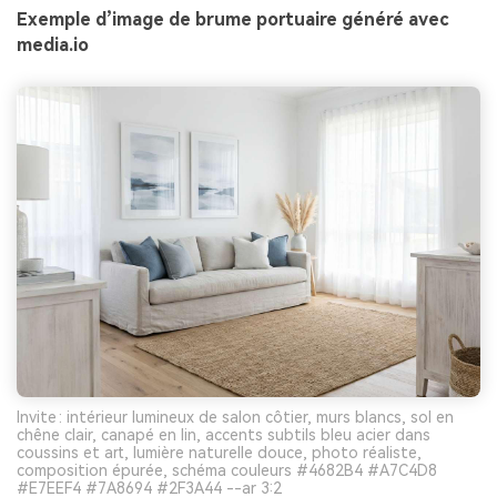
Exemple d’image de brume portuaire généré avec
media.io
Invite : intérieur lumineux de salon côtier, murs blancs, sol en
chêne clair, canapé en lin, accents subtils bleu acier dans
coussins et art, lumière naturelle douce, photo réaliste,
composition épurée, schéma couleurs #4682B4 #A7C4D8
#E7EEF4 #7A8694 #2F3A44 --ar 3:2