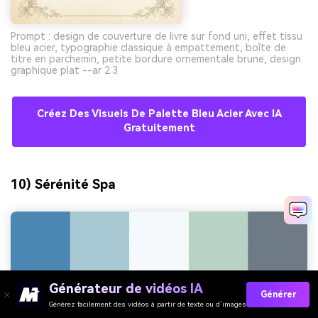
Prompt : design de couverture de livre sur fond uni, effet tissu
bleu acier, typographie classique à empattement, boîte de
titre en parchemin, petite bordure ornementale brune, design
graphique plat --ar 2:3
Créez Des Visuels De Palette Bleu Acier Avec IA
Gratuitement
10) Sérénité Spa
Générateur de vidéos IA
Générer
Générez facilement des vidéos à partir de texte ou d’images