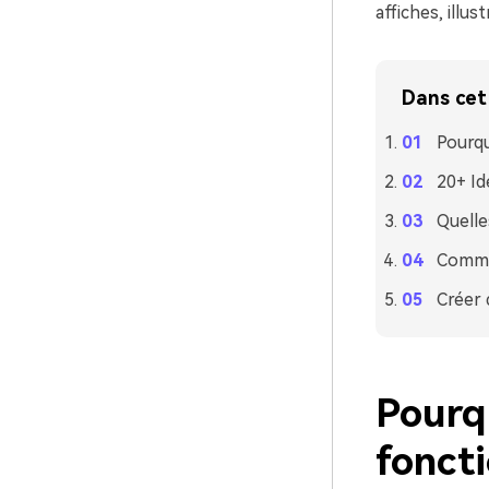
affiches, illu
Dans cet 
Pourqu
20+ Id
Quelle
Commen
Créer 
Pourqu
foncti