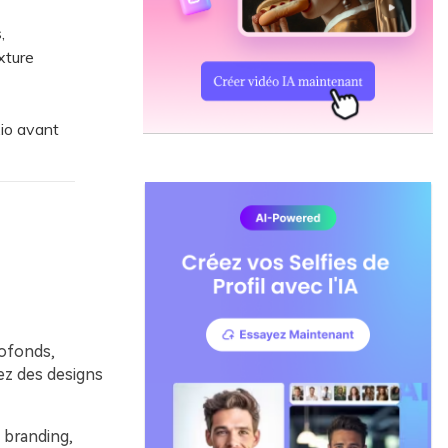
,
xture
.io avant
rofonds,
ez des designs
 branding,