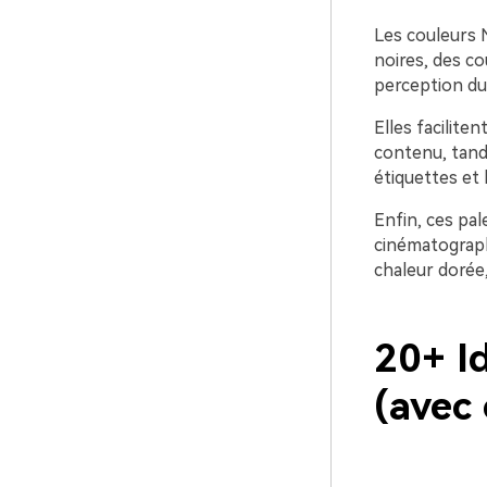
Les couleurs 
noires, des c
perception du
Elles facilite
contenu, tandi
étiquettes et 
Enfin, ces pal
cinématograph
chaleur dorée,
20+ Id
(avec