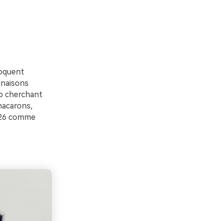
voquent
inaisons
b cherchant
 macarons,
1026 comme
.