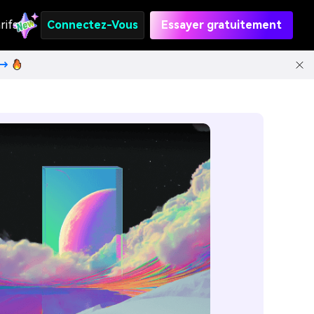
rifs
Connectez-Vous
Essayer gratuitement
t→