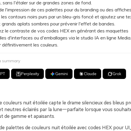
, sans l'étaler sur de grandes zones de fond.
l'impression de ces palettes pour du branding ou des affiches
les contours noirs purs par un bleu-gris foncé et ajoutez une te
x grands aplats sombres pour prévenir l'effet de bandes.
 le contraste de vos codes HEX en générant des maquettes
les d'interfaces ou d'emballages via le studio IA en ligne Media
r définitivement les couleurs.
 a summary
GPT
Perplexity
Gemini
Claude
Grok
 couleurs nuit étoilée capte le drame silencieux des bleus p
et neutres éclairés par la lune—parfaite lorsque vous souhait
ut de gamme et apaisants.
 de palettes de couleurs nuit étoilée avec codes HEX pour UI,