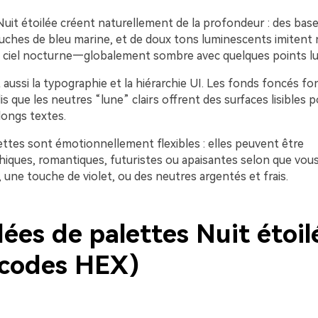
Nuit étoilée créent naturellement de la profondeur : des bas
ouches de bleu marine, et de doux tons luminescents imitent 
 ciel nocturne—globalement sombre avec quelques points l
nt aussi la typographie et la hiérarchie UI. Les fonds foncés fon
s que les neutres “lune” clairs offrent des surfaces lisibles p
longs textes.
ettes sont émotionnellement flexibles : elles peuvent être
iques, romantiques, futuristes ou apaisantes selon que vous
 une touche de violet, ou des neutres argentés et frais.
ées de palettes Nuit étoil
 codes HEX)