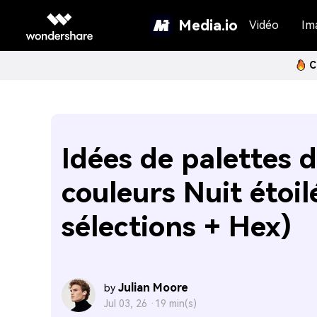
Media.io
Vidéo
Im
C
Idées de palettes 
couleurs Nuit étoil
sélections + Hex)
Julian Moore
by
Jul 03, 26 ·
19 min(s)