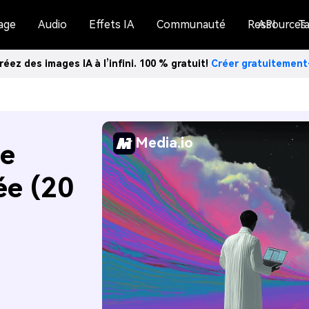
age
Audio
Effets IA
Communauté
Ressources
API
Ta
réez des images IA à l’infini. 100 % gratuit!
Créer gratuitemen
Media.io
de
ée (20