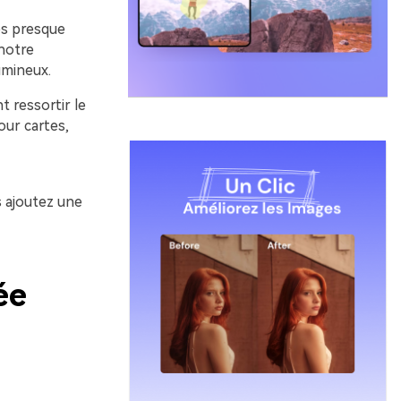
es presque
notre
umineux.
t ressortir le
our cartes,
 ajoutez une
ée