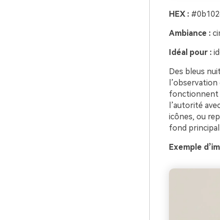
HEX :
#0b1026
Ambiance :
ci
Idéal pour :
id
Des bleus nui
l’observation 
fonctionnent 
l’autorité ave
icônes, ou re
fond principa
Exemple d’im