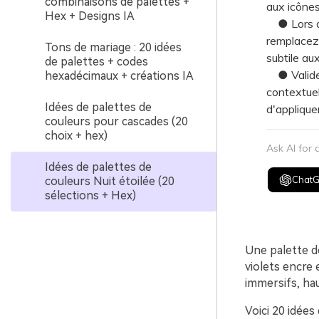
combinaisons de palettes +
aux icônes
Hex + Designs IA
● Lors de 
remplacez 
Tons de mariage : 20 idées
subtile au
de palettes + codes
● Validez
hexadécimaux + créations IA
contextuel
Idées de palettes de
d'applique
couleurs pour cascades (20
choix + hex)
Ask AI for
Idées de palettes de
Chat
couleurs Nuit étoilée (20
sélections + Hex)
Une palette de
violets encre 
immersifs, ha
Voici 20 idées