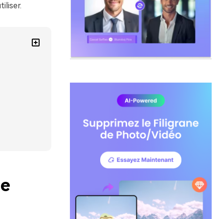
liser.
ée