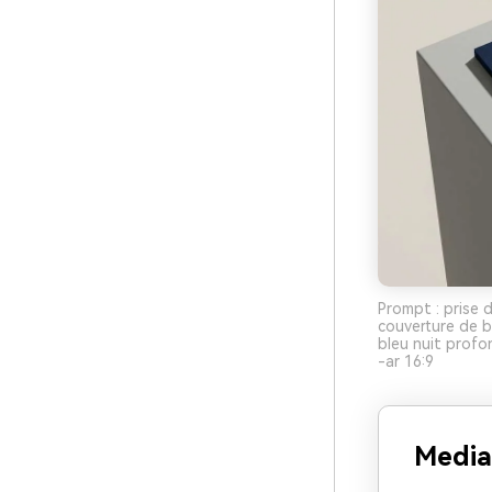
Prompt : prise d
couverture de b
bleu nuit profo
-ar 16:9
Media