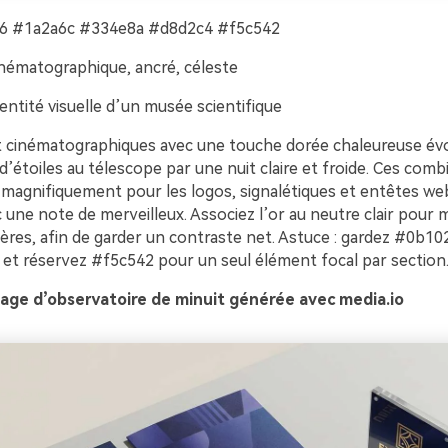
 #1a2a6c #334e8a #d8d2c4 #f5c542
nématographique, ancré, céleste
entité visuelle d’un musée scientifique
t cinématographiques avec une touche dorée chaleureuse é
d’étoiles au télescope par une nuit claire et froide. Ces comb
magnifiquement pour les logos, signalétiques et entêtes we
c une note de merveilleux. Associez l’or au neutre clair pour
pères, afin de garder un contraste net. Astuce : gardez #0b
l et réservez #f5c542 pour un seul élément focal par section
age d’observatoire de minuit générée avec media.io