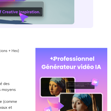
tions + Hex)
té des
ns moyens
ive (comme
paux et