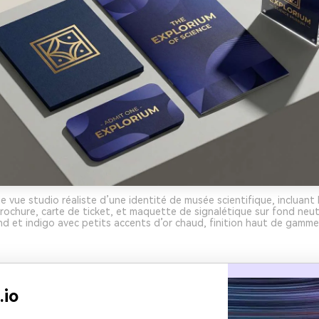
e vue studio réaliste d’une identité de musée scientifique, incluant 
rochure, carte de ticket, et maquette de signalétique sur fond neu
nd et indigo avec petits accents d’or chaud, finition haut de gamme,
.io