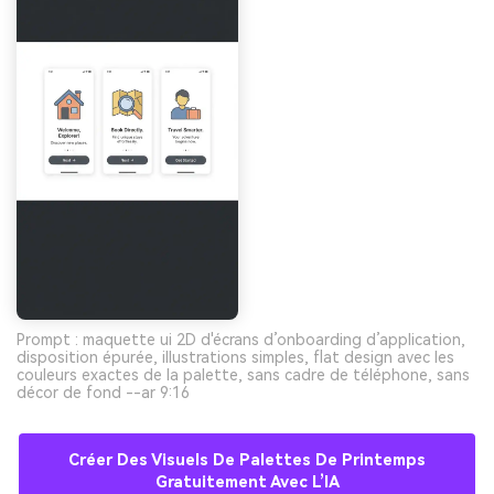
Prompt : maquette ui 2D d'écrans d’onboarding d’application,
disposition épurée, illustrations simples, flat design avec les
couleurs exactes de la palette, sans cadre de téléphone, sans
décor de fond --ar 9:16
Créer Des Visuels De Palettes De Printemps
Gratuitement Avec L’IA