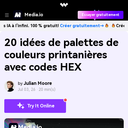
Media.io
Essayer gratuitement
nfini. 100 % gratuit!
Créer gratuitement→
Créez des images
20 idées de palettes de
couleurs printanières
avec codes HEX
Julian Moore
by
Jul 03, 26 ·
20 min(s)
Try It Online
Media.io