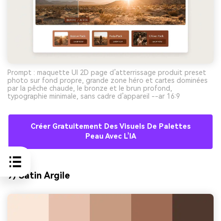
Prompt : maquette UI 2D page d’atterrissage produit preset
photo sur fond propre, grande zone héro et cartes dominées
par la pêche chaude, le bronze et le brun profond,
typographie minimale, sans cadre d’appareil --ar 16:9
Créer Gratuitement Des Visuels De Palettes
Peau Avec L’IA
9) Satin Argile