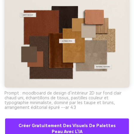
Prompt : moodboard de design d’intérieur 2D sur fond clair
chaud uni, échantillons de tissus, pastilles couleur et
typographie minimaliste, dominé par les taupe et bruns,
arrangement éditorial épuré --ar 4:3
Créer Gratuitement Des Visuels De Palettes
Peau Avec L’IA