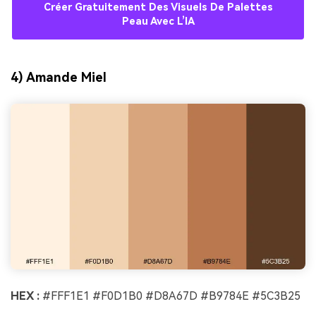
Créer Gratuitement Des Visuels De Palettes
Peau Avec L’IA
4) Amande Miel
HEX :
#FFF1E1 #F0D1B0 #D8A67D #B9784E #5C3B25