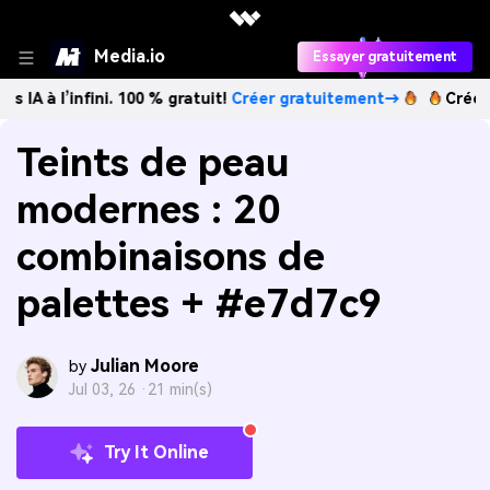
Media.io
Essayer gratuitement
nfini. 100 % gratuit!
Créer gratuitement→
Créez des image
Teints de peau
modernes : 20
combinaisons de
palettes + #e7d7c9
Julian Moore
by
Jul 03, 26 ·
21 min(s)
Try It Online