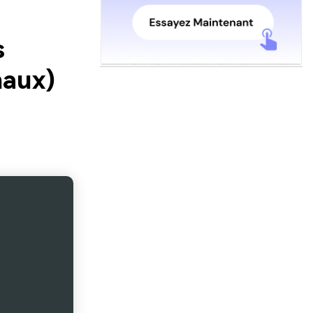
s
naux)