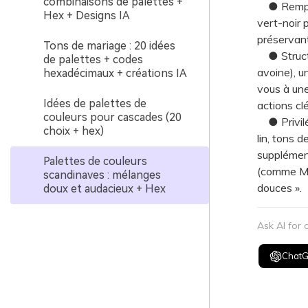
combinaisons de palettes +
● Remplace
Hex + Designs IA
vert-noir 
préservant
Tons de mariage : 20 idées
● Structur
de palettes + codes
avoine), u
hexadécimaux + créations IA
vous à une
Idées de palettes de
actions clé
couleurs pour cascades (20
● Privilég
choix + hex)
lin, tons 
supplément
Palettes de couleurs
(comme Med
scandinaves : mélanges
douces ».
doux et audacieux + Hex
Ask AI for
Chat