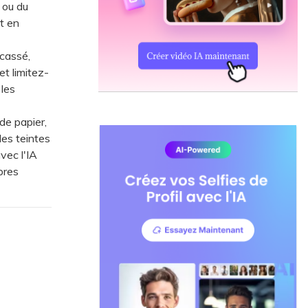
 ou du
t en
cassé,
et limitez-
 les
de papier,
des teintes
vec l'IA
bres