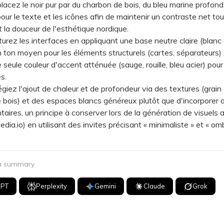
z le noir pur par du charbon de bois, du bleu marine profond
pour le texte et les icônes afin de maintenir un contraste net tou
 la douceur de l'esthétique nordique.
ez les interfaces en appliquant une base neutre claire (blanc 
n ton moyen pour les éléments structurels (cartes, séparateurs) 
 seule couleur d'accent atténuée (sauge, rouille, bleu acier) pour
s.
iez l'ajout de chaleur et de profondeur via des textures (grain 
de bois) et des espaces blancs généreux plutôt que d'incorporer 
aires, un principe à conserver lors de la génération de visuels a
ia.io) en utilisant des invites précisant « minimaliste » et « om
 a summary
GPT
Perplexity
Gemini
Claude
Grok