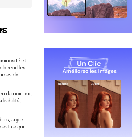
es
uminosité et
ela rend les
urdes de
eu du noir pur,
isibilité,
is, argile,
 est ce qui