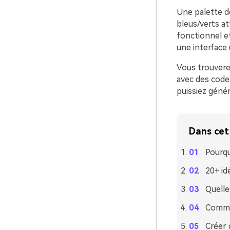
Une palette de
bleus/verts at
fonctionnel e
une interface u
Vous trouverez
avec des codes
puissiez géné
Dans cet 
Pourqu
20+ id
Quelle
Commen
Créer 