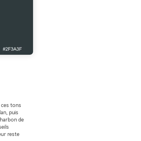
, ces tons
lan, puis
 charbon de
eils
eur reste