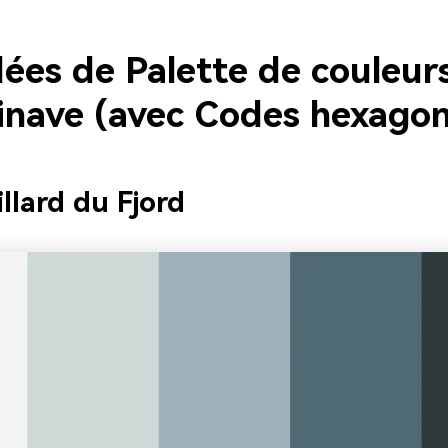
dées de Palette de couleur
inave (avec Codes hexago
illard du Fjord