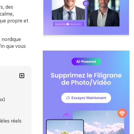
s, des
 calme,
que propre et
n nordique
afin que vous
ux)
èles réels