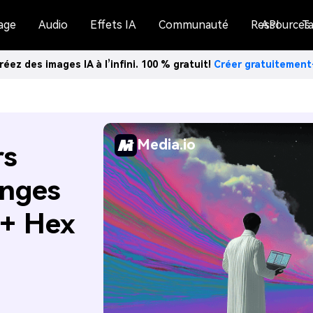
age
Audio
Effets IA
Communauté
Ressources
API
Ta
réez des images IA à l’infini. 100 % gratuit!
Créer gratuitemen
Media.io
rs
anges
 + Hex