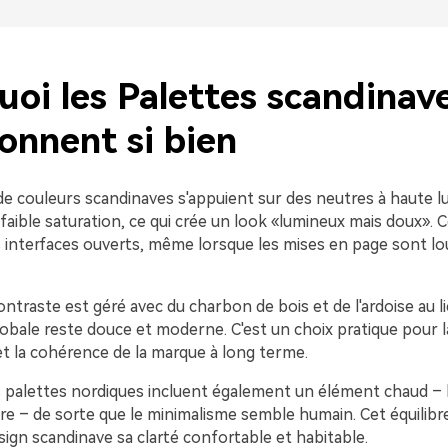
uoi les Palettes scandinav
onnent si bien
e couleurs scandinaves s'appuient sur des neutres à haute l
faible saturation, ce qui crée un look «lumineux mais doux». C
s interfaces ouverts, même lorsque les mises en page sont lo
ontraste est géré avec du charbon de bois et de l'ardoise au li
lobale reste douce et moderne. C'est un choix pratique pour la l
é et la cohérence de la marque à long terme.
 palettes nordiques incluent également un élément chaud – bo
re – de sorte que le minimalisme semble humain. Cet équilibre
ign scandinave sa clarté confortable et habitable.