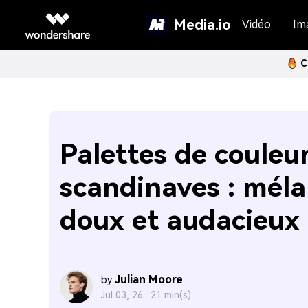
Media.io
Vidéo
Im
C
Palettes de couleu
scandinaves : mél
doux et audacieux
Julian Moore
by
Jul 03, 26 ·
21 min(s)