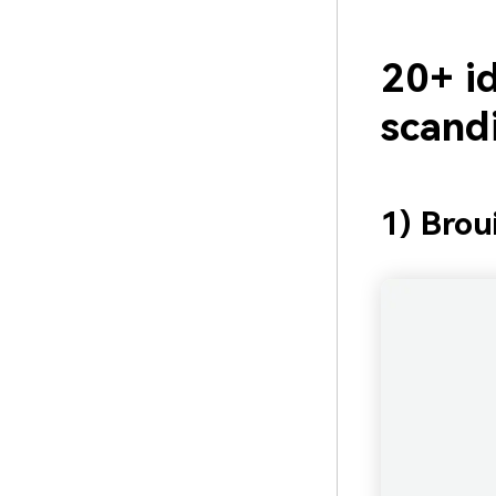
20+ i
scand
1) Brou