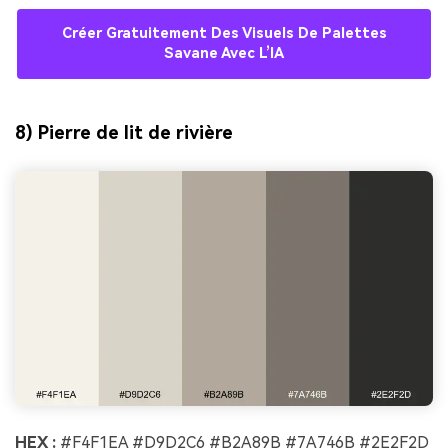
Créer Gratuitement Des Visuels De Palettes
Savane Avec L’IA
8) Pierre de lit de rivière
HEX :
#F4F1EA #D9D2C6 #B2A89B #7A746B #2E2F2D