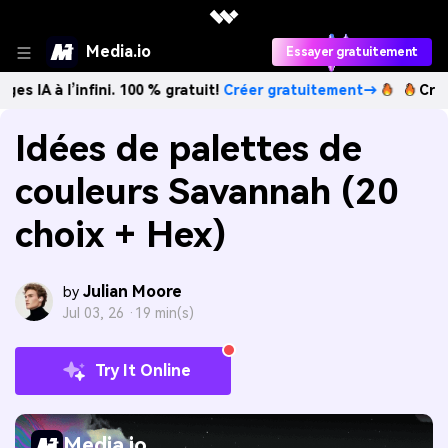
Media.io
Essayer gratuitement
infini. 100 % gratuit!
Créer gratuitement→
Créez des imag
Idées de palettes de
couleurs Savannah (20
choix + Hex)
Julian Moore
by
Jul 03, 26 ·
19 min(s)
Try It Online
Media.io