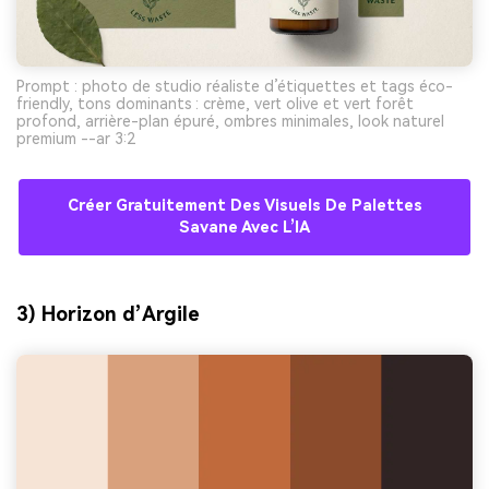
Prompt : photo de studio réaliste d’étiquettes et tags éco-
friendly, tons dominants : crème, vert olive et vert forêt
profond, arrière-plan épuré, ombres minimales, look naturel
premium --ar 3:2
Créer Gratuitement Des Visuels De Palettes
Savane Avec L’IA
3) Horizon d’Argile