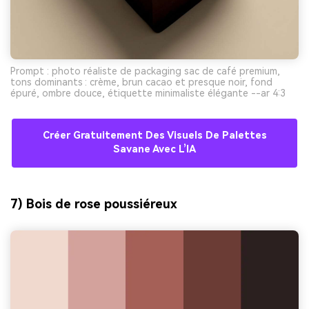
Prompt : photo réaliste de packaging sac de café premium,
tons dominants : crème, brun cacao et presque noir, fond
épuré, ombre douce, étiquette minimaliste élégante --ar 4:3
Créer Gratuitement Des Visuels De Palettes
Savane Avec L’IA
7) Bois de rose poussiéreux