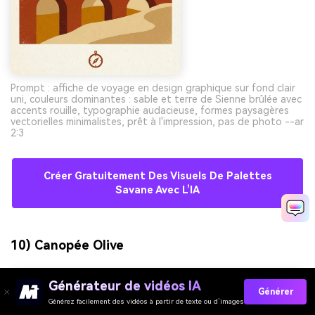
Prompt : affiche de voyage en design graphique sur fond clair
uni, couleurs dominantes : sable et terre de Sienne brûlée avec
accents rouille, typographie audacieuse, formes paysagères
vectorielles minimalistes, prêt à l'impression, pas de photo --ar
2:3
Créer Gratuitement Des Visuels De Palettes
Savane Avec L’IA
10) Canopée Olive
Générateur de vidéos IA
Générer
Générez facilement des vidéos à partir de texte ou d’images