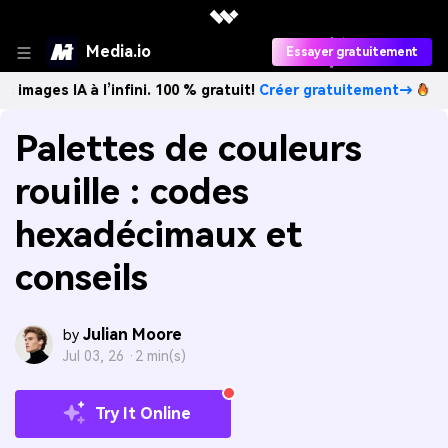
Media.io
Essayer gratuitement
es IA à l’infini. 100 % gratuit!
Créer gratuitement→
Crée
Palettes de couleurs
rouille : codes
hexadécimaux et
conseils
Julian Moore
by
Jul 03, 26 ·
2 min(s)
Try It Online