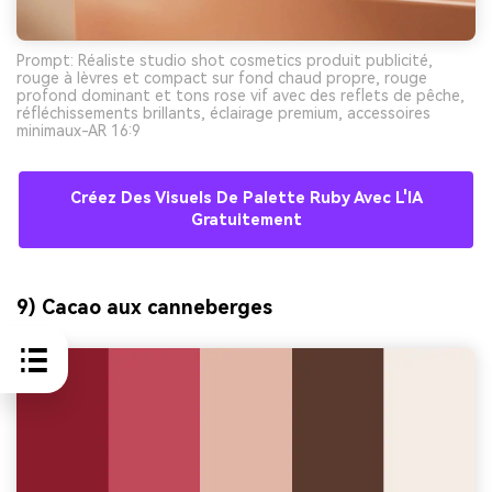
Prompt: Réaliste studio shot cosmetics produit publicité,
rouge à lèvres et compact sur fond chaud propre, rouge
profond dominant et tons rose vif avec des reflets de pêche,
réfléchissements brillants, éclairage premium, accessoires
minimaux-AR 16:9
Créez Des Visuels De Palette Ruby Avec L'IA
Gratuitement
9) Cacao aux canneberges