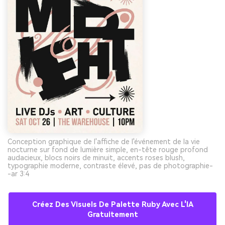
Conception graphique de l'affiche de l'événement de la vie
nocturne sur fond de lumière simple, en-tête rouge profond
audacieux, blocs noirs de minuit, accents roses blush,
typographie moderne, contraste élevé, pas de photographie-
-ar 3:4
Créez Des Visuels De Palette Ruby Avec L'IA
Gratuitement