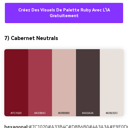
Créez Des Visuels De Palette Ruby Avec L'IA
Gratuitement
7) Cabernet Neutrals
hexagonal:
#7C1020#A33B4C#D8B6B0#4A3A3A#E9E0D