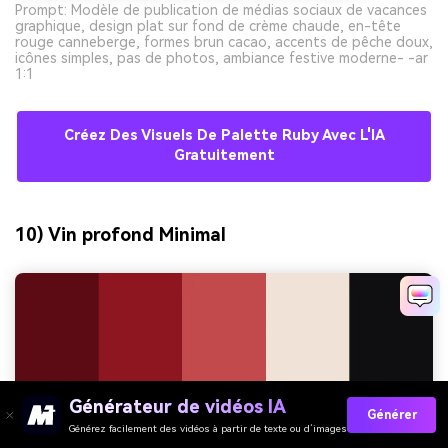
Prompt: Modèle de publication de médias sociaux de vacances
graphique, design plat sur fond de crème chaude, en-tête
rouge canneberge, formes brun cacao, accents de pêche doux,
icônes simples, pas de photos, ambiance festive moderne- -ar
1:1
Créez Des Visuels De Palette Ruby Avec L'IA
Gratuitement
10) Vin profond Minimal
Générateur de vidéos IA
Générer
Générez facilement des vidéos à partir de texte ou d’images