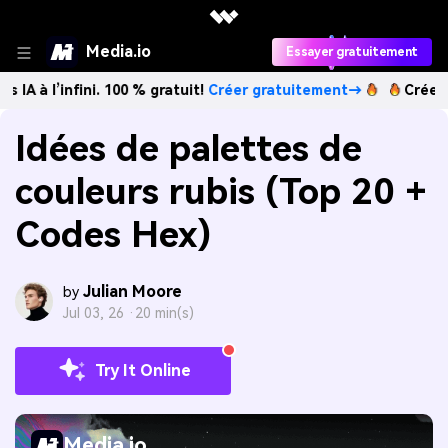
Media.io
Essayer gratuitement
nfini. 100 % gratuit!
Créer gratuitement→
Créez des images
Idées de palettes de
couleurs rubis (Top 20 +
Codes Hex)
Julian Moore
by
Jul 03, 26 ·
20 min(s)
Try It Online
Media.io