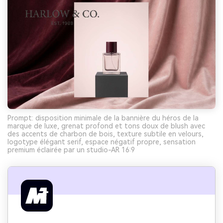
Prompt: disposition minimale de la bannière du héros de la
marque de luxe, grenat profond et tons doux de blush avec
des accents de charbon de bois, texture subtile en velours,
logotype élégant serif, espace négatif propre, sensation
premium éclairée par un studio-AR 16:9