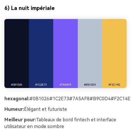
6) La nuit impériale
hexagonal:
#0B1026#1C2E73#7A5AF8#B9C0D4#F2C14E
Humeur:
Élégant et futuriste
Meilleur pour:
Tableaux de bord fintech et interface
utilisateur en mode sombre