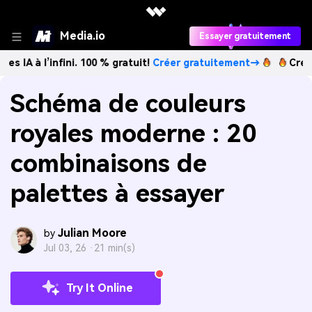
Media.io
Essayer gratuitement
infini. 100 % gratuit!
Créer gratuitement→
Créez des image
Schéma de couleurs
royales moderne : 20
combinaisons de
palettes à essayer
Julian Moore
by
Jul 03, 26 ·
21 min(s)
Try It Online