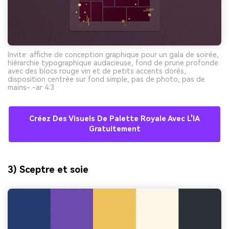
Invite: affiche de conception graphique pour un gala de soirée,
hiérarchie typographique audacieuse, fond de prune profonde
avec des blocs rouge vin et de petits accents dorés,
disposition centrée sur fond simple, pas de photo, pas de
mains- -ar 4:3
Créez Des Visuels De Palette Royale Avec L'IA
Gratuitement
3) Sceptre et soie