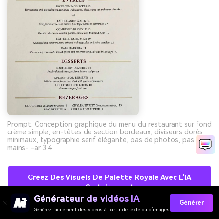
Prompt: Conception graphique du menu du restaurant sur fond
crème simple, en-têtes de section bordeaux, diviseurs dorés
minimaux, typographie serif élégante, pas de photos, pas de
mains- -ar 3:4
Créez Des Visuels De Palette Royale Avec L'IA
Gratuitement
Générateur de vidéos IA
Générer
Générez facilement des vidéos à partir de texte ou d’images