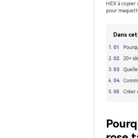
HEX à copier 
pour maquette
Dans cet 
Pourqu
20+ id
Quelle
Commen
Créer 
Pourq
rose t