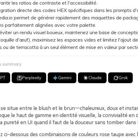
antir les ratios de contraste et l'accessibilité.
ation directe des codes HEX spécifiques dans les prompts d'o
ia.io permet de générer rapidement des maquettes de packag
es parfaitement alignées avec votre palette.
iter un rendu visuel boueux, maintenez une base de conceptio
 coquille d'œuf), maximisez les espaces vides et limitez l'ajout de
s ou de terracotta à un seul élément de mise en valeur par secti
 a summary
GPT
Perplexity
Gemini
Claude
Grok
 se situe entre le blush et le brun—chaleureux, doux et ins
voque le haut de gamme en identité visuelle, la convivialité en
 la pureté en UI quand il faut de la douceur sans tomber dans l
z ci-dessous des combinaisons de couleurs rose taupe avec 