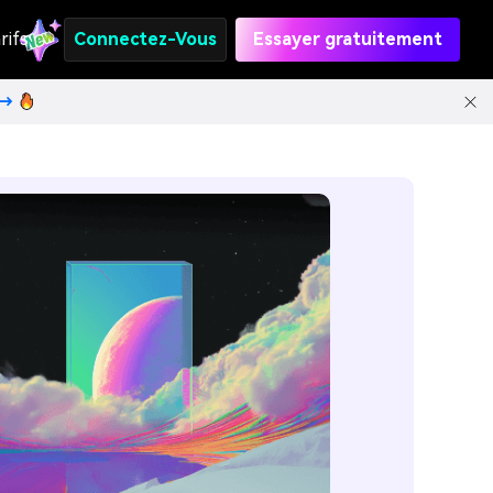
rifs
Connectez-Vous
Essayer gratuitement
t→