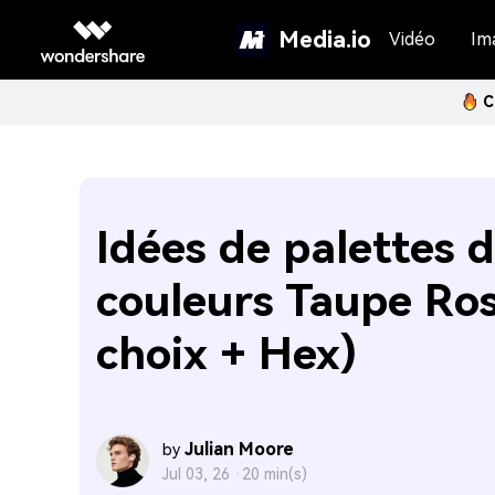
Media.io
Vidéo
Im
C
Idées de palettes 
couleurs Taupe Ro
choix + Hex)
Julian Moore
by
Jul 03, 26 ·
20 min(s)