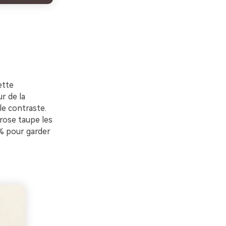
ette
r de la
le contraste.
 rose taupe les
0% pour garder