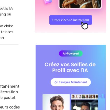
utils IA
ing ou
n claire
 teintes
on.
tantanément
 décoration
e pastel.
leurs codes