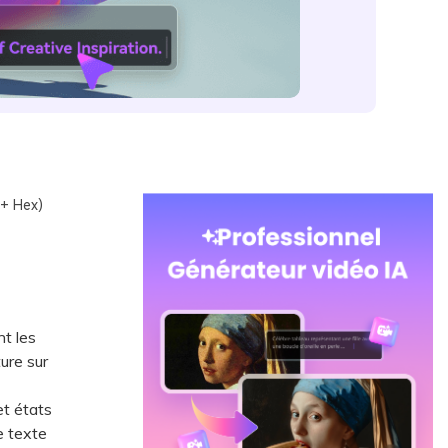
 + Hex)
t les
ture sur
t états
e texte