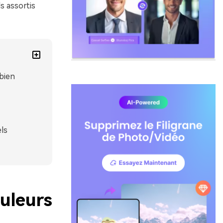
s assortis
bien
ls
uleurs