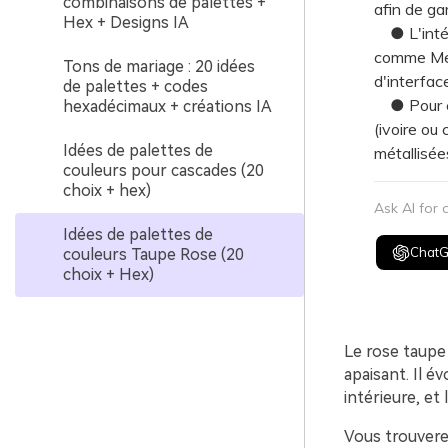
combinaisons de palettes +
afin de gar
Hex + Designs IA
● L'intégr
comme Med
Tons de mariage : 20 idées
d'interfac
de palettes + codes
● Pour év
hexadécimaux + créations IA
(ivoire ou
Idées de palettes de
métallisée
couleurs pour cascades (20
choix + hex)
Ask AI for
Idées de palettes de
Chat
couleurs Taupe Rose (20
choix + Hex)
Le rose taupe
apaisant. Il é
intérieure, et
Vous trouvere