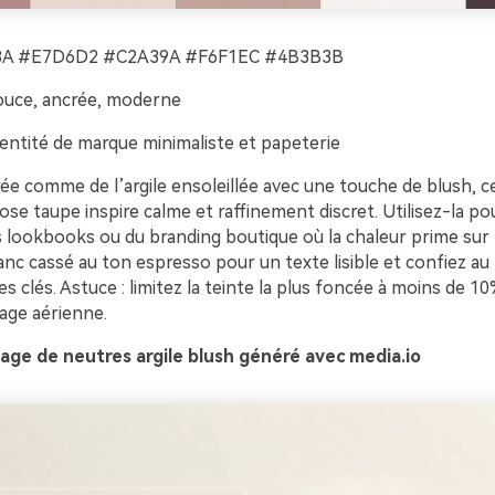
A #E7D6D2 #C2A39A #F6F1EC #4B3B3B
uce, ancrée, moderne
entité de marque minimaliste et papeterie
ée comme de l’argile ensoleillée avec une touche de blush, c
se taupe inspire calme et raffinement discret. Utilisez-la pou
s lookbooks ou du branding boutique où la chaleur prime sur 
anc cassé au ton espresso pour un texte lisible et confiez au
es clés. Astuce : limitez la teinte la plus foncée à moins de 1
age aérienne.
age de neutres argile blush généré avec media.io