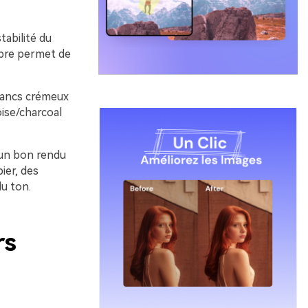
tabilité du
ibre permet de
blancs crémeux
ise/charcoal
 un bon rendu
ier, des
du ton.
rs