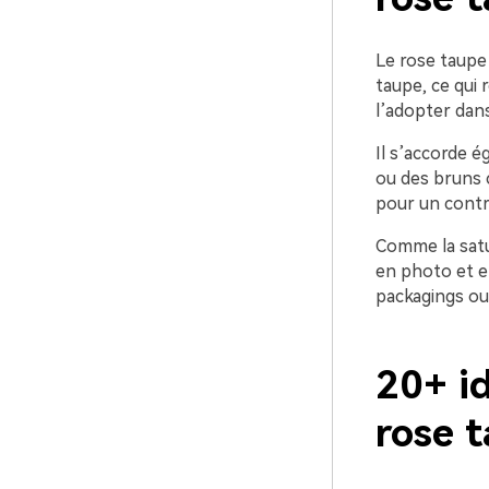
Le rose taupe 
taupe, ce qui 
l’adopter dan
Il s’accorde 
ou des bruns 
pour un contra
Comme la satu
en photo et e
packagings ou 
20+ i
rose 