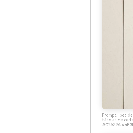
Prompt : set de
tête et de cart
#C2A39A #4B3B3B