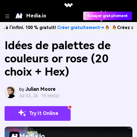
Media.io
Essayer gratuitement
i. 100 % gratuit!
Créer gratuitement→
Créez des images IA
Idées de palettes de
couleurs or rose (20
choix + Hex)
Julian Moore
by
Jul 03, 26 ·
19 min(s)
Try It Online
Media.io