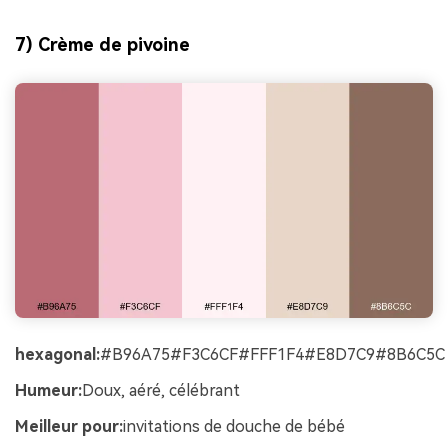
7) Crème de pivoine
hexagonal:
#B96A75#F3C6CF#FFF1F4#E8D7C9#8B6C5C
Humeur:
Doux, aéré, célébrant
Meilleur pour:
invitations de douche de bébé