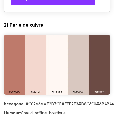
2) Perle de cuivre
hexagonal:
#C07A6A#F2D7CF#FFF7F3#D8C6C0#6B4B44
Humeur:
Chaud, raffiné, boutique