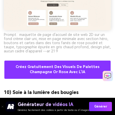
Prompt : maquette de page d'accueil de site web 2D sur un
fond crème clair uni, mise en page minimale avec section héro,
boutons et cartes dans des tons fanés de rose poudré et
taupe, typographie épurée en gris chaud profond, design plat,
aucun cadre d'appareil --ar 21:9
Créez Gratuitement Des Visuels De Palettes
Champagne Or Rose Avec L’IA
10) Soie à la lumière des bougies
Générateur de vidéos IA
Générer
Générez facilement des vidéos à partir de texte ou d’images