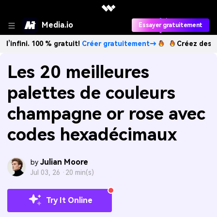
Media.io
Essayer gratuitement
i. 100 % gratuit!
Créer gratuitement→
Créez des images IA 
Les 20 meilleures
palettes de couleurs
champagne or rose avec
codes hexadécimaux
Julian Moore
by
Jul 03, 26 ·
20 min(s)
Try It Online