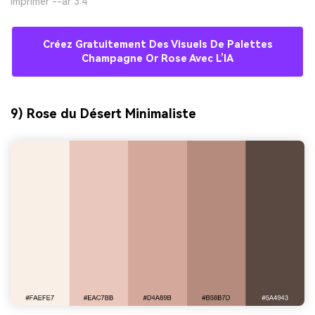
imprimer --ar 3:4
Créez Gratuitement Des Visuels De Palettes
Champagne Or Rose Avec L’IA
9) Rose du Désert Minimaliste