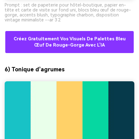
Prompt : set de papeterie pour hôtel-boutique, papier en-
tête et carte de visite sur fond uni, blocs bleu œuf de rouge-
gorge, accents blush, typographie charbon, disposition
vintage minimaliste --ar 3:2
Créez Gratuitement Vos Visuels De Palettes Bleu
Œuf De Rouge-Gorge Avec L’IA
6) Tonique d’agrumes