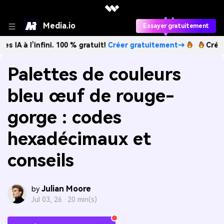
Media.io
Essayer gratuitement
infini. 100 % gratuit!
Créer gratuitement→
Créez des image
Palettes de couleurs
bleu œuf de rouge-
gorge : codes
hexadécimaux et
conseils
Julian Moore
by
Jul 03, 26 ·
20 min(s)