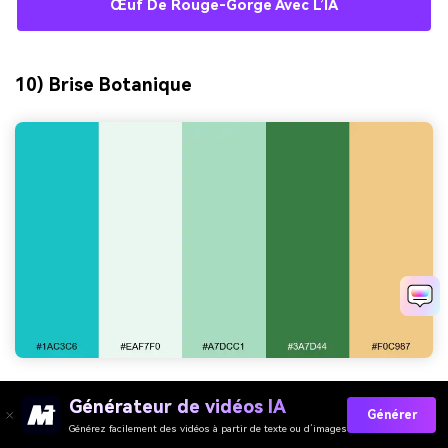
Œuf De Rouge-Gorge Avec L’IA
10) Brise Botanique
HEX :
#1AC3C6 #EAF7F0 #A7DCC1 #3A7D44 #F0C987
Générateur de vidéos IA
Générer
Ambiance :
frais et jardiné
Générez facilement des vidéos à partir de texte ou d’images