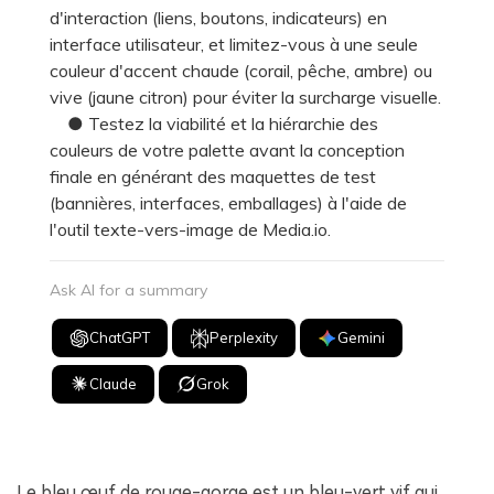
d'interaction (liens, boutons, indicateurs) en
interface utilisateur, et limitez-vous à une seule
couleur d'accent chaude (corail, pêche, ambre) ou
vive (jaune citron) pour éviter la surcharge visuelle.
● Testez la viabilité et la hiérarchie des
couleurs de votre palette avant la conception
finale en générant des maquettes de test
(bannières, interfaces, emballages) à l'aide de
l'outil texte-vers-image de Media.io.
Ask AI for a summary
ChatGPT
Perplexity
Gemini
Claude
Grok
Le bleu œuf de rouge-gorge est un bleu-vert vif qui