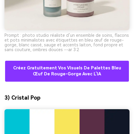
Prompt : photo studio réaliste d’un ensemble de soins, flacons
et pots minimalistes avec étiquettes en bleu œuf de rouge-
gorge, blanc cassé, sauge et accents laiton, fond propre et
sans couture, ombres douces --ar 3:2
Créez Gratuitement Vos Visuels De Palettes Bleu
Œuf De Rouge-Gorge Avec L’IA
3) Cristal Pop