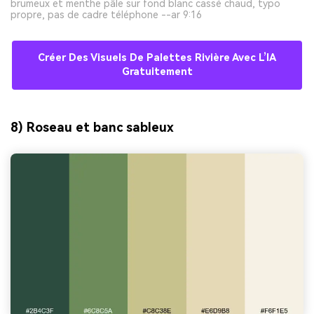
brumeux et menthe pâle sur fond blanc cassé chaud, typo
propre, pas de cadre téléphone --ar 9:16
Créer Des Visuels De Palettes Rivière Avec L’IA
Gratuitement
8) Roseau et banc sableux