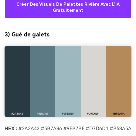
Créer Des Visuels De Palettes Rivière Avec L’IA
Gratuitement
3) Gué de galets
HEX :
#2A3A42 #5B7A86 #9FB7BF #D7D6D1 #B58A5A