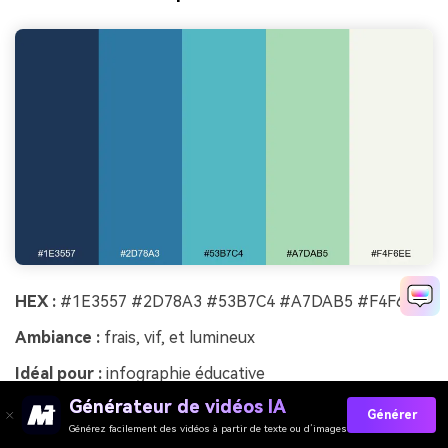
HEX :
#1E3557 #2D78A3 #53B7C4 #A7DAB5 #F4F6EE
Ambiance :
frais, vif, et lumineux
Idéal pour :
infographie éducative
Générateur de vidéos IA
Frais et vif, il évoque les crues rapides, le ciel lumineux et
Générer
les nouvelles pousses vertes sur les berges. Les bleus
Générez facilement des vidéos à partir de texte ou d’images