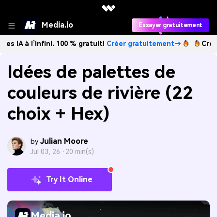
Media.io
Essayer gratuitement
infini. 100 % gratuit!
Créer gratuitement→
Créez des imag
Idées de palettes de
couleurs de rivière (22
choix + Hex)
Julian Moore
by
Jul 03, 26 ·
20 min(s)
Try It Online
Media.io