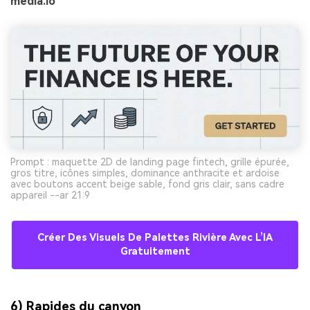
media.io
Prompt : maquette 2D de landing page fintech, grille épurée,
gros titre, icônes simples, dominance anthracite et ardoise
avec boutons accent beige sable, fond gris clair, sans cadre
appareil --ar 21:9
Créer Des Visuels De Palettes Rivière Avec L’IA
Gratuitement
6) Rapides du canyon