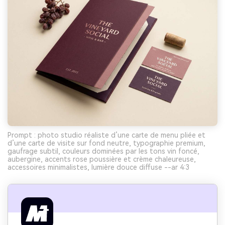
Prompt : photo studio réaliste d’une carte de menu pliée et
d’une carte de visite sur fond neutre, typographie premium,
gaufrage subtil, couleurs dominées par les tons vin foncé,
aubergine, accents rose poussière et crème chaleureuse,
accessoires minimalistes, lumière douce diffuse --ar 4:3