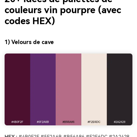
couleurs vin pourpre (avec
codes HEX)
1) Velours de cave
HEX :
#4B0F2F #5F2A6B #B56A86 #F2E6DC #2A2428