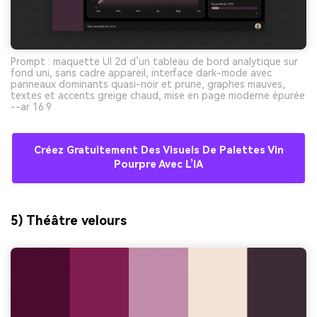
Prompt : maquette UI 2d d’un tableau de bord analytique sur
fond uni, sans cadre appareil, interface dark-mode avec
panneaux dominants quasi-noir et prune, graphes mauves,
textes et accents greige chaud, mise en page moderne épurée
--ar 16:9
Créez Gratuitement Des Visuels De Palettes Vin
Pourpre Avec L’IA
5) Théâtre velours