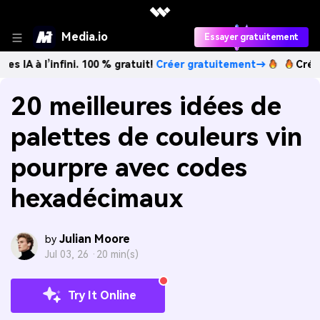
Media.io
Essayer gratuitement
nfini. 100 % gratuit!
Créer gratuitement→
Créez des image
20 meilleures idées de
palettes de couleurs vin
pourpre avec codes
hexadécimaux
Julian Moore
by
Jul 03, 26 ·
20 min(s)
Try It Online