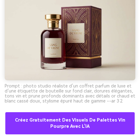
Prompt : photo studio réaliste d’un coffret parfum de luxe et
d’une étiquette de bouteille sur fond clair, dorures élégantes,
tons vin et prune profonds dominants avec détails or chaud et
blanc cassé doux, stylisme épuré haut de gamme --ar 3:2
Créez Gratuitement Des Visuels De Palettes Vin
Pourpre Avec L’IA