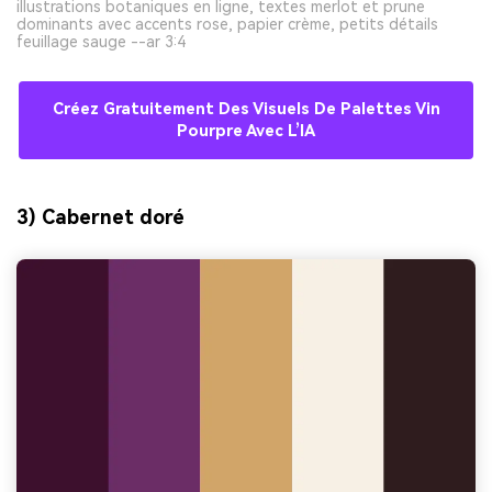
illustrations botaniques en ligne, textes merlot et prune
dominants avec accents rose, papier crème, petits détails
feuillage sauge --ar 3:4
Créez Gratuitement Des Visuels De Palettes Vin
Pourpre Avec L’IA
3) Cabernet doré