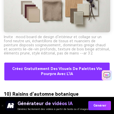
Invite : mood board de design d’intérieur et collage sur un
fond neutre uni, échantillons de tissus et nuanciers de
peinture disposés soigneusement, dominantes greige chaud
et accents lie-de-vin profonds, texture de bois beige atténué,
éléments prune, style éditorial, pas de mains --ar 3:2
Créez Gratuitement Des Visuels De Palettes Vin
Pourpre Avec L’IA
10) Raisins d’automne botanique
Générateur de vidéos IA
Générer
Générez facilement des vidéos à partir de texte ou d’images