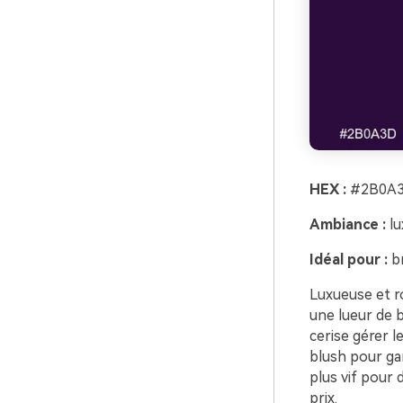
HEX :
#2B0A3
Ambiance :
lu
Idéal pour :
br
Luxueuse et r
une lueur de b
cerise gérer l
blush pour gar
plus vif pour
prix.