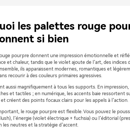
uoi les palettes rouge pou
onnent si bien
rouge pourpre donnent une impression émotionnelle et réfléc
e et chaleur, tandis que le violet ajoute de l’art, des indices d
nsemble, ils apparaissent modernes, romantiques et légère
ns recourir à des couleurs primaires agressives.
nt aussi magnifiquement à tous les supports. En impression, 
hes et tactiles ; en numérique, les accents baie ressortent s
 créent des points focaux clairs pour les appels à l’action.
portant, le rouge pourpre est flexible. Vous pouvez le pousse
ush), l’énergie (violet électrique + fuchsia) ou l’éditorial (pre
n les neutres et la stratégie d’accent.