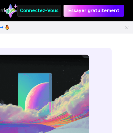
rifs
Connectez-Vous
Essayer gratuitement
t→