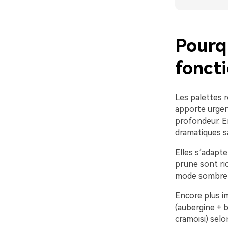
Pourq
foncti
Les palettes 
apporte urgenc
profondeur. E
dramatiques sa
Elles s’adapte
prune sont ric
mode sombre et
Encore plus im
(aubergine + bl
cramoisi) selo