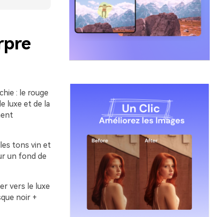
rpre
hie : le rouge
e luxe et de la
ment
les tons vin et
ur un fond de
r vers le luxe
sque noir +