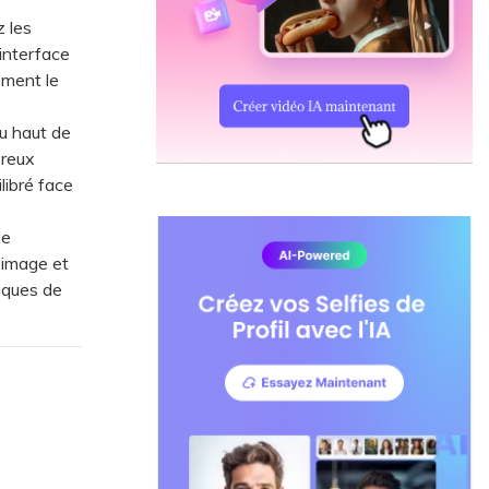
z les
 interface
ement le
u haut de
éreux
libré face
de
'image et
fiques de