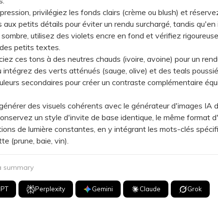
s.
ssion, privilégiez les fonds clairs (crème ou blush) et réserve
s aux petits détails pour éviter un rendu surchargé, tandis qu'en
sombre, utilisez des violets encre en fond et vérifiez rigoureus
des petits textes.
 ces tons à des neutres chauds (ivoire, avoine) pour un rend
intégrez des verts atténués (sauge, olive) et des teals poussi
eurs secondaires pour créer un contraste complémentaire équi
nérer des visuels cohérents avec le générateur d'images IA 
conservez un style d'invite de base identique, le même format d
tions de lumière constantes, en y intégrant les mots-clés spéci
te (prune, baie, vin).
 a summary
GPT
Perplexity
Gemini
Claude
Grok