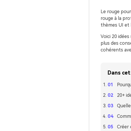
Le rouge pourp
rouge à la pro
thèmes UI et 
Voici 20 idée
plus des conse
cohérents avec
Dans cet 
Pourqu
20+ id
Quelle
Commen
Créer 