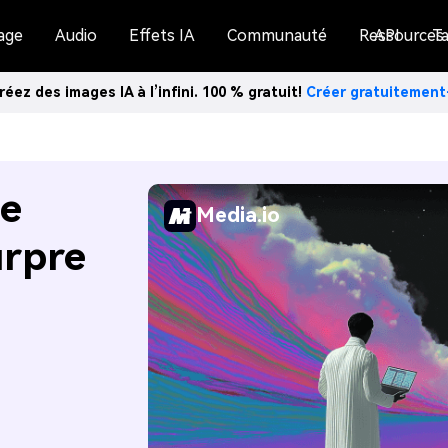
age
Audio
Effets IA
Communauté
Ressources
API
Ta
réez des images IA à l’infini. 100 % gratuit!
Créer gratuitemen
de
Media.io
urpre