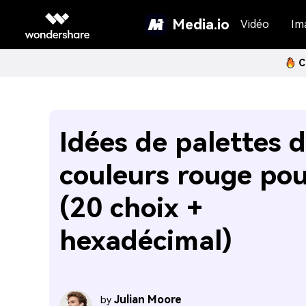
Media.io
Vidéo
Im
C
Idées de palettes 
couleurs rouge po
(20 choix +
hexadécimal)
Julian Moore
by