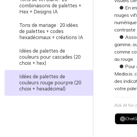
visuels clé
combinaisons de palettes +
● En impre
Hex + Designs IA
rouges vif
numérique 
Tons de mariage : 20 idées
contraste 
de palettes + codes
● Associez
hexadécimaux + créations IA
gamme, ou 
Idées de palettes de
comme coul
couleurs pour cascades (20
au rouge.
choix + hex)
● Pour gé
Media.io, 
Idées de palettes de
des indica
couleurs rouge pourpre (20
votre palet
choix + hexadécimal)
Ask AI for
Chat