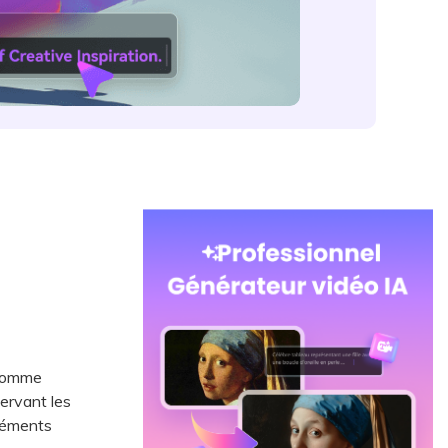
 comme
servant les
éléments