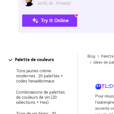
Jul 03, 26 ·
19 min(s)
Try It Online
Blog
Palette
Palette de couleurs
Idées de pa
Tons jaunes crème
modernes : 20 palettes +
codes hexadécimaux
TL;D
Combinaisons de palettes
Pour réuss
de couleurs de vin (20
l'aubergine
sélections + Hex)
accents ce
Tons de vin blanc : 20