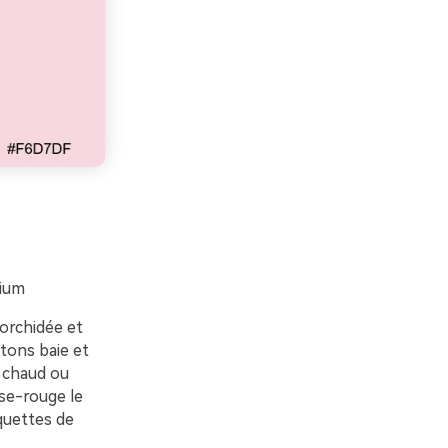
mium
’orchidée et
 tons baie et
e chaud ou
ose-rouge le
quettes de