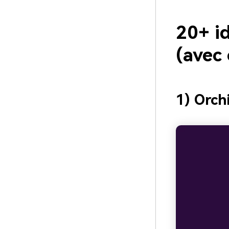
20+ i
(avec
1) Orch