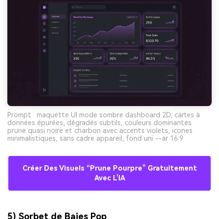
Prompt : maquette UI mode sombre dashboard 2D, cartes à
données épurées, dégradés subtils, couleurs dominantes
prune quasi noire et charbon avec accents violets, icones
minimalistiques, sans cadre appareil, fond uni --ar 16:9
Créer Des Visuels “prune Pourpre” Gratuitement
Avec L’IA
5) Sorbet de Baies Pop