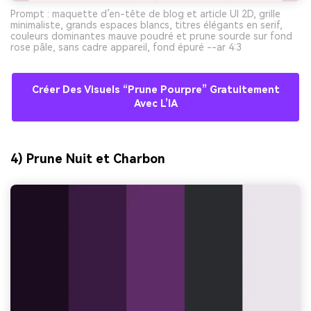
Prompt : maquette d’en-tête de blog et article UI 2D, grille
minimaliste, grands espaces blancs, titres élégants en serif,
couleurs dominantes mauve poudré et prune sourde sur fond
rose pâle, sans cadre appareil, fond épuré --ar 4:3
Créer Des Visuels “prune Pourpre” Gratuitement
Avec L’IA
4) Prune Nuit et Charbon