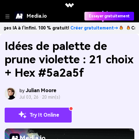
Media.io
Essayer gratuitement
’infini. 100 % gratuit!
Créer gratuitement→
Créez des imag
Idées de palette de
prune violette : 21 choix
+ Hex #5a2a5f
Julian Moore
by
Jul 03, 26 ·
20 min(s)
Try It Online
Media.io