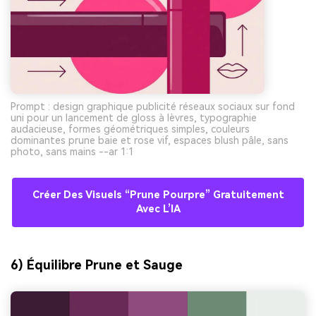
Prompt : design graphique publicité réseaux sociaux sur fond
uni pour un lancement de gloss à lèvres, typographie
audacieuse, formes géométriques simples, couleurs
dominantes prune baie et rose vif, espaces blush pâle, sans
photo, sans mains --ar 1:1
Créer Des Visuels “prune Pourpre” Gratuitement
Avec L’IA
6) Équilibre Prune et Sauge