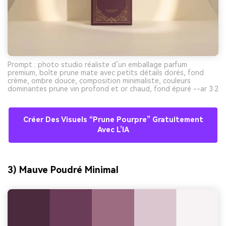
Prompt : photo studio réaliste d’un emballage parfum
premium, boîte prune mate avec petits détails dorés, fond
crème, ombre douce, composition minimaliste, couleurs
dominantes prune vin profond et or chaud, fond épuré --ar 3:2
Créer Des Visuels “prune Pourpre” Gratuitement
Avec L’IA
3) Mauve Poudré Minimal