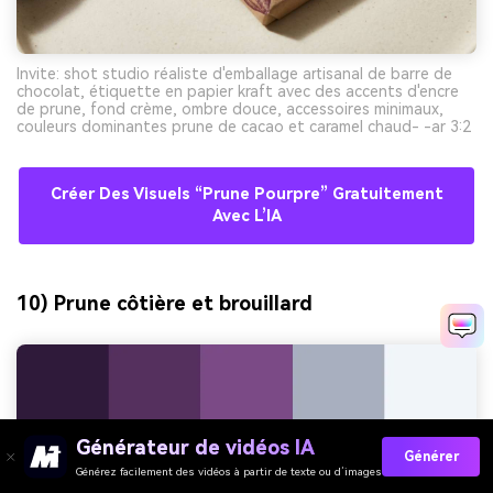
Invite: shot studio réaliste d'emballage artisanal de barre de
chocolat, étiquette en papier kraft avec des accents d'encre
de prune, fond crème, ombre douce, accessoires minimaux,
couleurs dominantes prune de cacao et caramel chaud- -ar 3:2
Créer Des Visuels “prune Pourpre” Gratuitement
Avec L’IA
10) Prune côtière et brouillard
Générateur de vidéos IA
Générer
Générez facilement des vidéos à partir de texte ou d’images