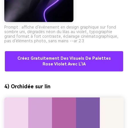
Prompt : affiche d’événement en design graphique sur fond
sombre uni, dégradés néon du lilas au violet, typographie
grand format à fort contraste, éclairage cinématographique,
pas d’éléments photo, sans mains --ar 2:3
Créez Gratuitement Des Visuels De Palettes
Rose Violet Avec L’IA
4) Orchidée sur lin