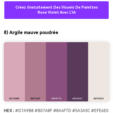
Créez Gratuitement Des Visuels De Palettes
Rose Violet Avec L’IA
8) Argile mauve poudrée
HEX :
#D7A9B8 #B07A8F #8A4F7D #5A3A5C #EFE6E0