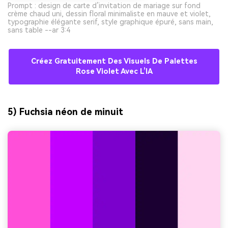
Prompt : design de carte d’invitation de mariage sur fond
crème chaud uni, dessin floral minimaliste en mauve et violet,
typographie élégante serif, style graphique épuré, sans main,
sans table --ar 3:4
Créez Gratuitement Des Visuels De Palettes
Rose Violet Avec L’IA
5) Fuchsia néon de minuit