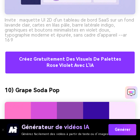
Invite : maquette UI 2D d'un tableau de bord SaaS sur un fond
lavande clair, cartes en lilas pâle, barre latérale indigo,
graphiques et boutons minimalistes en violet doux,
typographie moderne et épurée, sans cadre d’appareil --ar
16:9
Créez Gratuitement Des Visuels De Palettes
Rose Violet Avec L’IA
10) Grape Soda Pop
Générateur de vidéos IA
Générer
Générez facilement des vidéos à partir de texte ou d’images