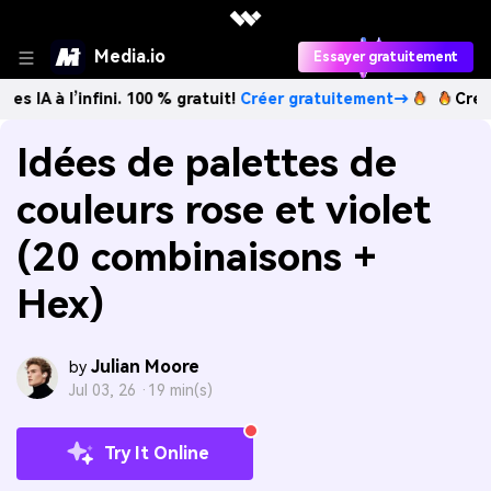
Media.io
Essayer gratuitement
infini. 100 % gratuit!
Créer gratuitement→
Créez des imag
Idées de palettes de
couleurs rose et violet
(20 combinaisons +
Hex)
Julian Moore
by
Jul 03, 26 ·
19 min(s)
Try It Online