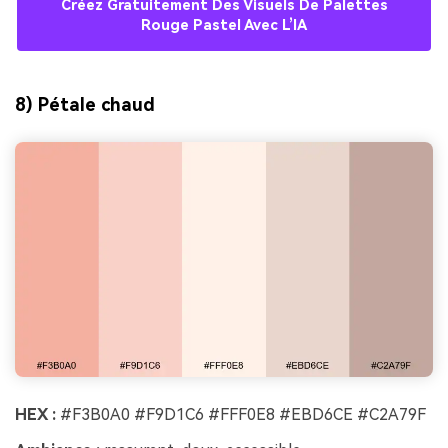
Créez Gratuitement Des Visuels De Palettes
Rouge Pastel Avec L’IA
8) Pétale chaud
HEX :
#F3B0A0 #F9D1C6 #FFF0E8 #EBD6CE #C2A79F