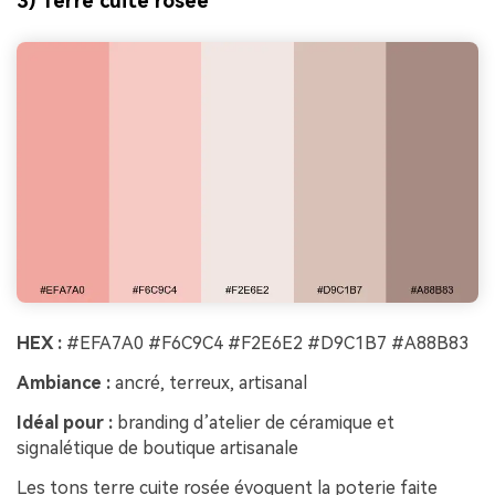
3) Terre cuite rosée
HEX :
#EFA7A0 #F6C9C4 #F2E6E2 #D9C1B7 #A88B83
Ambiance :
ancré, terreux, artisanal
Idéal pour :
branding d’atelier de céramique et
signalétique de boutique artisanale
Les tons terre cuite rosée évoquent la poterie faite