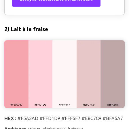
2) Lait à la fraise
HEX :
#F5A3AD #FFD1D9 #FFF5F7 #E8C7C9 #BFA5A7
Ambiance :
doux, chaleureux, ludique