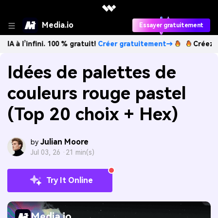
Media.io
Essayer gratuitement
ini. 100 % gratuit!
Créer gratuitement→
Créez des images 
Idées de palettes de
couleurs rouge pastel
(Top 20 choix + Hex)
Julian Moore
by
Jul 03, 26 ·
21 min(s)
Try It Online
Media.io