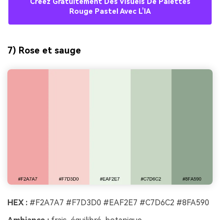
Créez Gratuitement Des Visuels De Palettes
Rouge Pastel Avec L’IA
7) Rose et sauge
HEX :
#F2A7A7 #F7D3D0 #EAF2E7 #C7D6C2 #8FA590