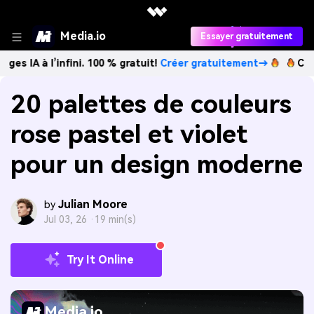
Media.io
Essayer gratuitement
l’infini. 100 % gratuit!
Créer gratuitement→
Créez des ima
20 palettes de couleurs
rose pastel et violet
pour un design moderne
Julian Moore
by
Jul 03, 26 ·
19 min(s)
Try It Online
Media.io