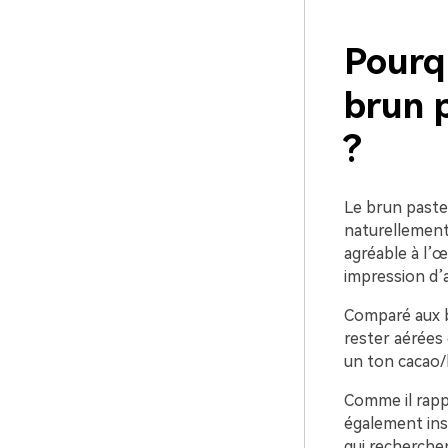
Pourq
brun p
?
Le brun pastel
naturellement 
agréable à l’œ
impression d’a
Comparé aux b
rester aérées
un ton cacao/l
Comme il rappe
également ins
qui recherchen