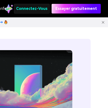
rifs
Connectez-Vous
Essayer gratuitement
t→