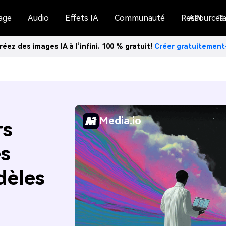
age
Audio
Effets IA
Communauté
Ressources
API
Ta
réez des images IA à l’infini. 100 % gratuit!
Créer gratuitemen
Media.io
rs
es
dèles