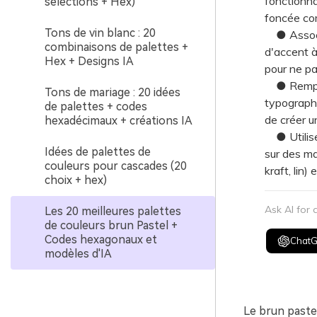
fonctionna
sélections + Hex)
foncée com
Tons de vin blanc : 20
● Associez
combinaisons de palettes +
d'accent à
Hex + Designs IA
pour ne pa
● Remplace
Tons de mariage : 20 idées
typographi
de palettes + codes
de créer u
hexadécimaux + créations IA
● Utilisez
Idées de palettes de
sur des ma
couleurs pour cascades (20
kraft, lin)
choix + hex)
Ask AI for
Les 20 meilleures palettes
de couleurs brun Pastel +
Codes hexagonaux et
Chat
modèles d'IA
Le brun paste