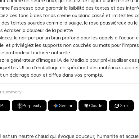
nt comme un neutre doux qui nécessite l'ajout d'une teinte d'a
me l'espresso pour garantir la lisibilité des textes et des interf
 ces tons à des fonds crème ou blanc cassé et limitez les co
 des teintes sourdes comme la sauge, le rose poussiéreux ou le b
s écraser la douceur de la palette.
z le noir pur par un brun profond pour les appels à l'action et
e, et privilégiez les supports non couchés ou mats pour l'impres
ne profondeur texturée naturelle.
 le générateur d'images IA de Media.io pour prévisualiser ces 
quettes UI ou d'emballage en spécifiant des matériaux concret
 et un éclairage doux et diffus dans vos prompts.
 a summary
GPT
Perplexity
Gemini
Claude
Grok
l est un neutre chaud qui évoque douceur, humanité et accue