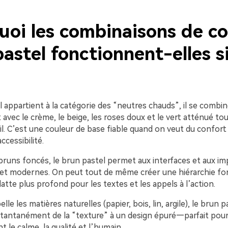
uoi les combinaisons de co
astel fonctionnent-elles s
 appartient à la catégorie des “neutres chauds”, il se combi
avec le crème, le beige, les roses doux et le vert atténué to
il. C’est une couleur de base fiable quand on veut du confort
ccessibilité.
runs foncés, le brun pastel permet aux interfaces et aux im
 et modernes. On peut tout de même créer une hiérarchie fort
atte plus profond pour les textes et les appels à l’action.
lle les matières naturelles (papier, bois, lin, argile), le brun 
tantanément de la “texture” à un design épuré—parfait pou
t le calme, la qualité et l’humain.