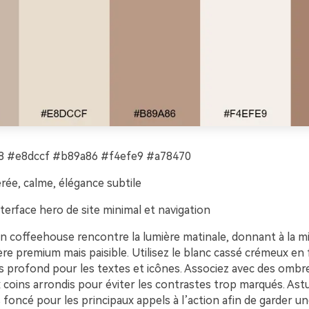
 #e8dccf #b89a86 #f4efe9 #a78470
rée, calme, élégance subtile
terface hero de site minimal et navigation
un coffeehouse rencontre la lumière matinale, donnant à la m
e premium mais paisible. Utilisez le blanc cassé crémeux en 
us profond pour les textes et icônes. Associez avec des ombre
 coins arrondis pour éviter les contrastes trop marqués. Astu
s foncé pour les principaux appels à l’action afin de garder un