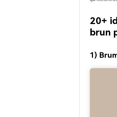
20+ i
brun 
1) Brum