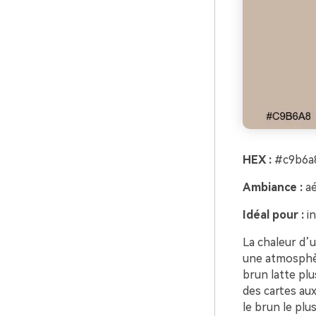
HEX :
#c9b6a8
Ambiance :
aé
Idéal pour :
in
La chaleur d’
une atmosphèr
brun latte pl
des cartes aux
le brun le plu