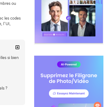
ombres ou
ec les codes
, l’UI,
les si bien
els ?