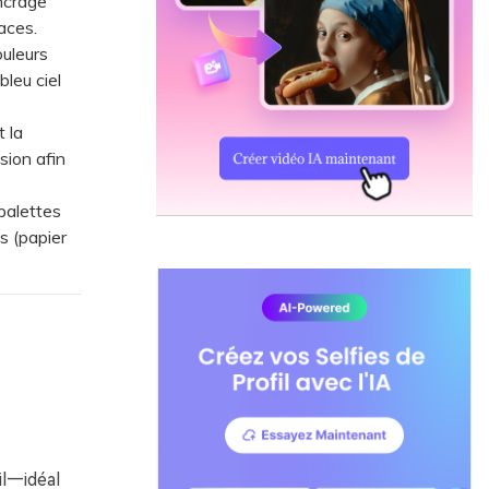
ncrage
aces.
uleurs
leu ciel
 la
sion afin
palettes
s (papier
il—idéal