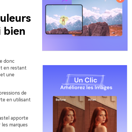
uleurs
i bien
ne donc
ut en restant
 et une
pressions de
e en utilisant
pastel apporte
r les marques