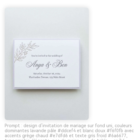
Prompt : design d’invitation de mariage sur fond uni, couleurs
dominantes lavande pâle #ddcef4 et blanc doux #f6f0fb avec
accents grège chaud #e7dfd6 et texte gris froid #6a6677,