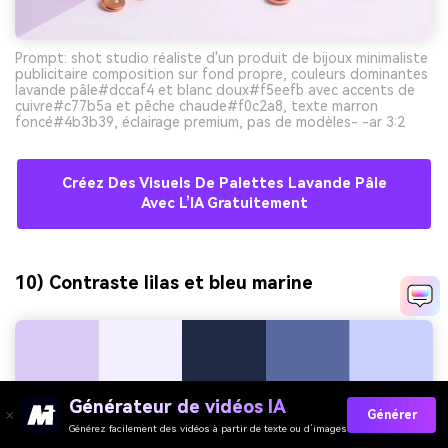
Prompt: shot studio réaliste d'un produit de bijoux minimaliste
publicitaire composition sur fond propre, couleurs dominantes
lavande pâle#dccaf4 et blanc doux#f5eefb avec accents de
cuivre#c77b5a et pêche chaude#f0c2a8, texte marron
foncé#4b3b39, éclairage premium, pas de modèles- -ar 3:2
Créez Des Visuels De Palettes Lavande Pâle
Avec L’IA Gratuitement
10) Contraste lilas et bleu marine
Générateur de vidéos IA
Générer
Générez facilement des vidéos à partir de texte ou d’images