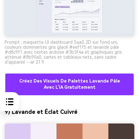
Prompt : maquette UI dashboard SaaS 2D sur fond uni,
couleurs dominantes gris glacé #eef1f5 et lavande pâle
#d8c9f1 avec textes ardoise #3b3f4a et graphiques gris
atténué #8b90a0, cartes et tableaux nets, sans cadre
d’appareil --ar 21:9
Créez Des Visuels De Palettes Lavande Pâle
Avec L’IA Gratuitement
9) Lavande et Éclat Cuivré