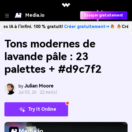
Media.io
Essayer gratuitement
infini. 100 % gratuit!
Créer gratuitement→
Créez des imag
Tons modernes de
lavande pâle : 23
palettes + #d9c7f2
Julian Moore
by
Jul 03, 26 ·
22 min(s)
Try It Online
Media.io