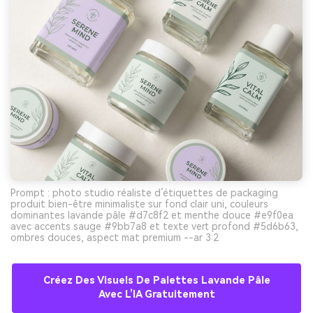
Prompt : photo studio réaliste d’étiquettes de packaging
produit bien-être minimaliste sur fond clair uni, couleurs
dominantes lavande pâle #d7c8f2 et menthe douce #e9f0ea
avec accents sauge #9bb7a8 et texte vert profond #5d6b63,
ombres douces, aspect mat premium --ar 3:2
Créez Des Visuels De Palettes Lavande Pâle
Avec L’IA Gratuitement