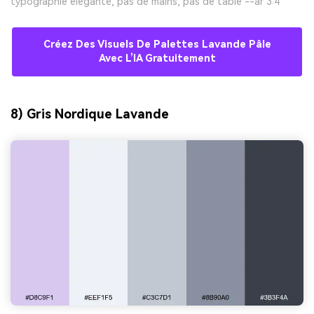
typographie élégante, pas de mains, pas de table --ar 3:4
Créez Des Visuels De Palettes Lavande Pâle
Avec L’IA Gratuitement
8) Gris Nordique Lavande