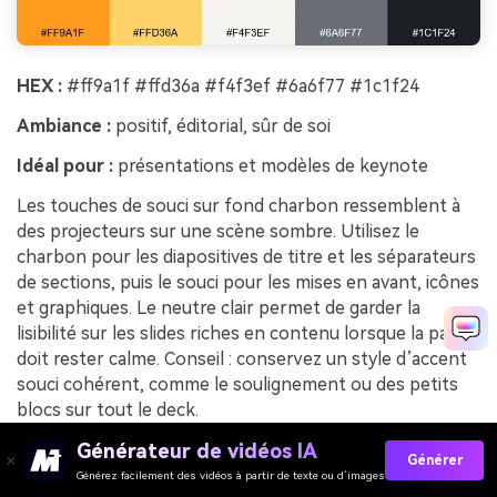
HEX :
#ff9a1f #ffd36a #f4f3ef #6a6f77 #1c1f24
Ambiance :
positif, éditorial, sûr de soi
Idéal pour :
présentations et modèles de keynote
Les touches de souci sur fond charbon ressemblent à
des projecteurs sur une scène sombre. Utilisez le
charbon pour les diapositives de titre et les séparateurs
de sections, puis le souci pour les mises en avant, icônes
et graphiques. Le neutre clair permet de garder la
lisibilité sur les slides riches en contenu lorsque la page
doit rester calme. Conseil : conservez un style d’accent
souci cohérent, comme le soulignement ou des petits
blocs sur tout le deck.
Exemple d’image de marigold charcoal générée avec
Générateur de vidéos IA
Générer
media.io
Générez facilement des vidéos à partir de texte ou d’images