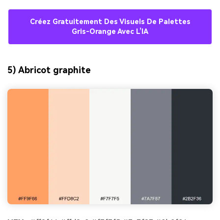
Créez Gratuitement Des Visuels De Palettes
Gris-Orange Avec L’IA
5) Abricot graphite