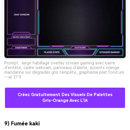
Prompt : large habillage overlay stream gaming avec barre
d’entête, cadre webcam, panneaux d’alerte, accents orange
mandarine sur dégradés gris tempête, graphisme plat fond uni
--ar 21:9
Créez Gratuitement Des Visuels De Palettes
Gris-Orange Avec L’IA
9) Fumée kaki