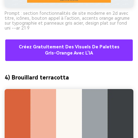
Prompt : section fonctionnalités de site moderne en 2d avec
titre, icônes, bouton appel à l’action, accents orange agrume
sur typographie et panneaux gris acier, design plat sur fond
uni --ar 21:9
Créez Gratuitement Des Visuels De Palettes
Gris-Orange Avec L’IA
4) Brouillard terracotta