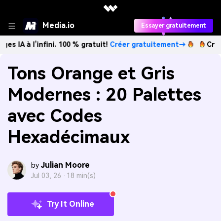
Media.io
Essayer gratuitement
’infini. 100 % gratuit!
Créer gratuitement→
Créez des ima
Tons Orange et Gris
Modernes : 20 Palettes
avec Codes
Hexadécimaux
Julian Moore
by
Jul 03, 26 ·
18 min(s)
Try It Online