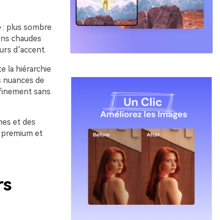
 : plus sombre
ions chaudes
eurs d’accent.
e la hiérarchie
s nuances de
ffinement sans
mes et des
, premium et
rs