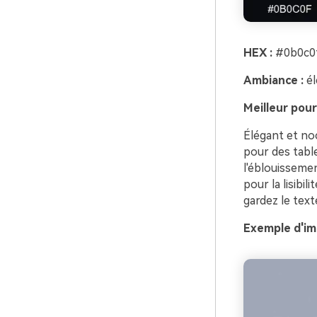
HEX :
#0b0c0f
Ambiance :
él
Meilleur pour
Élégant et noc
pour des table
l'éblouissemen
pour la lisibil
gardez le texte
Exemple d'im