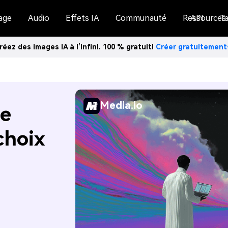
age
Audio
Effets IA
Communauté
Ressources
API
Ta
réez des images IA à l’infini. 100 % gratuit!
Créer gratuitemen
Media.io
de
choix