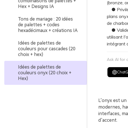
combinaisons de palettes +
(bronze, o
Hex + Designs IA
● Privilég
plans onyx 
Tons de mariage : 20 idées
de charbon
de palettes + codes
● Validez
hexadécimaux + créations IA
utilisant 
Idées de palettes de
intégrant 
couleurs pour cascades (20
choix + hex)
Ask AI for
Idées de palettes de
Chat
couleurs onyx (20 choix +
Hex)
L’onyx est un
modernes, hau
interfaces, ma
d’accent.