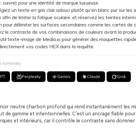
r, cuivre) pour une identité de marque luxueuse.
iez un texte en gris clair adouci plutôt qu'en blanc pur sur les a
afin de limiter la fatigue oculaire, et réservez les teintes interm
 pour délimiter les surfaces secondaires comme les cartes de 
 le contraste de vos combinaisons de couleurs avant la produ
l'outil texte-image de Media.io pour générer des maquettes rapid
directement vos codes HEX dans la requête.
 a summary
GPT
Perplexity
Gemini
Claude
Grok
 noir neutre charbon profond qui rend instantanément les m
t de gamme et intentionnelles. C’est un ancrage fiable pour
rques et intérieurs, car il contrôle le contraste sans dominer