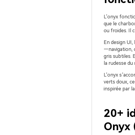
L’onyx foncti
que le charbon
ou froides. Il
En design UI, 
—navigation, 
gris subtiles.
la rudesse du 
L’onyx s’acco
verts doux, c
inspirée par la
20+ i
Onyx 