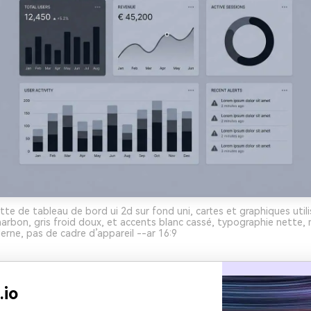
te de tableau de bord ui 2d sur fond uni, cartes et graphiques utili
harbon, gris froid doux, et accents blanc cassé, typographie nette,
erne, pas de cadre d’appareil --ar 16:9
.io