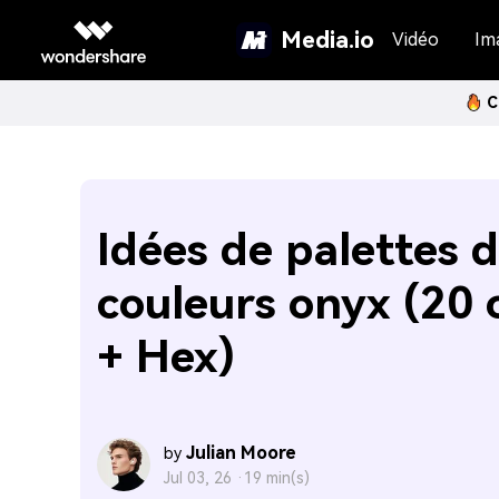
Media.io
Vidéo
Im
C
Idées de palettes 
couleurs onyx (20 
+ Hex)
Julian Moore
by
Jul 03, 26 ·
19 min(s)