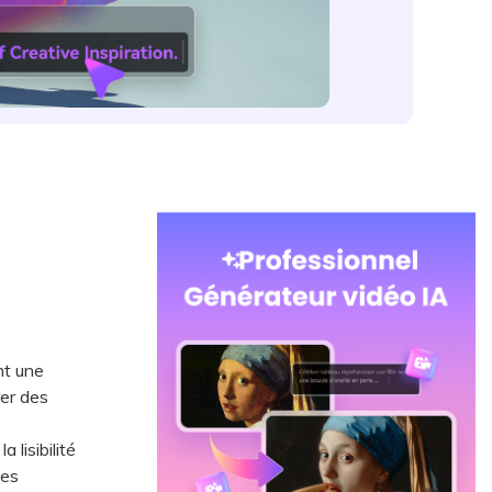
nt une
rer des
lisibilité
ées