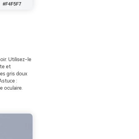
ir. Utilisez-le
te et
des gris doux
 Astuce :
e oculaire.