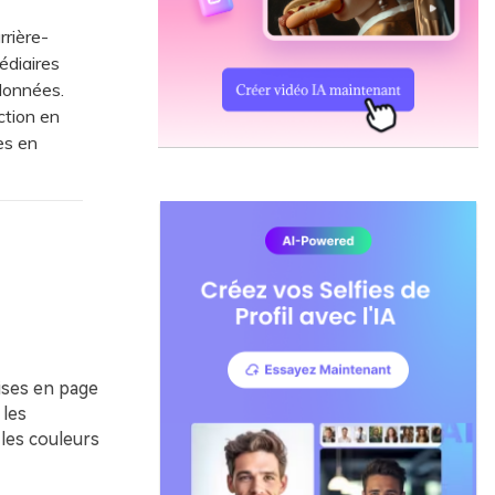
rrière-
édiaires
données.
ction en
es en
ises en page
 les
 les couleurs